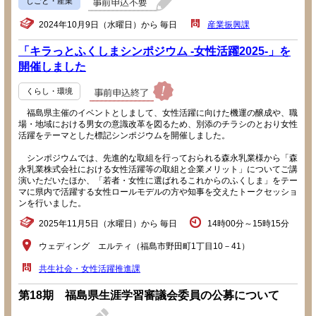
しごと・産業
2024年10月9日（水曜日）から 毎日
産業振興課
「キラっとふくしまシンポジウム -女性活躍2025-」を
開催しました
くらし・環境
福島県主催のイベントとしまして、女性活躍に向けた機運の醸成や、職
場・地域における男女の意識改革を図るため、別添のチラシのとおり女性
活躍をテーマとした標記シンポジウムを開催しました。
シンポジウムでは、先進的な取組を行っておられる森永乳業様から「森
永乳業株式会社における女性活躍等の取組と企業メリット」についてご講
演いただいたほか、「若者・女性に選ばれるこれからのふくしま」をテー
マに県内で活躍する女性ロールモデルの方や知事を交えたトークセッショ
ンを行いました。
2025年11月5日（水曜日）から 毎日
14時00分～15時15分
ウェディング エルティ（福島市野田町1丁目10－41）
共生社会・女性活躍推進課
第18期 福島県生涯学習審議会委員の公募について