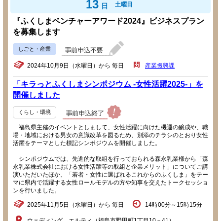
13
土曜日
日
『ふくしまベンチャーアワード2024』ビジネスプラン
を募集します
しごと・産業
2024年10月9日（水曜日）から 毎日
産業振興課
「キラっとふくしまシンポジウム -女性活躍2025-」を
開催しました
くらし・環境
福島県主催のイベントとしまして、女性活躍に向けた機運の醸成や、職
場・地域における男女の意識改革を図るため、別添のチラシのとおり女性
活躍をテーマとした標記シンポジウムを開催しました。
シンポジウムでは、先進的な取組を行っておられる森永乳業様から「森
永乳業株式会社における女性活躍等の取組と企業メリット」についてご講
演いただいたほか、「若者・女性に選ばれるこれからのふくしま」をテー
マに県内で活躍する女性ロールモデルの方や知事を交えたトークセッショ
ンを行いました。
2025年11月5日（水曜日）から 毎日
14時00分～15時15分
ウェディング エルティ（福島市野田町1丁目10－41）