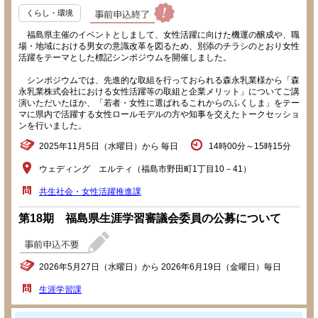
くらし・環境
福島県主催のイベントとしまして、女性活躍に向けた機運の醸成や、職
場・地域における男女の意識改革を図るため、別添のチラシのとおり女性
活躍をテーマとした標記シンポジウムを開催しました。
シンポジウムでは、先進的な取組を行っておられる森永乳業様から「森
永乳業株式会社における女性活躍等の取組と企業メリット」についてご講
演いただいたほか、「若者・女性に選ばれるこれからのふくしま」をテー
マに県内で活躍する女性ロールモデルの方や知事を交えたトークセッショ
ンを行いました。
2025年11月5日（水曜日）から 毎日
14時00分～15時15分
ウェディング エルティ（福島市野田町1丁目10－41）
共生社会・女性活躍推進課
第18期 福島県生涯学習審議会委員の公募について
2026年5月27日（水曜日）から 2026年6月19日（金曜日）毎日
生涯学習課