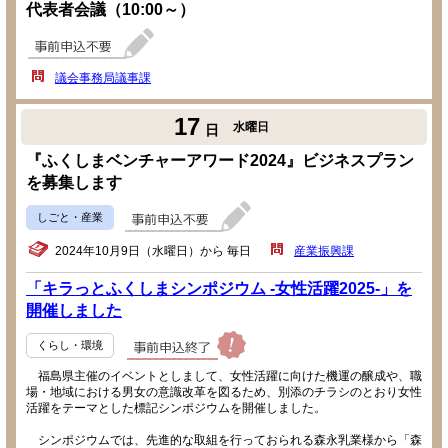
代表者会議（10:00～）
議会事務局議事課
17
水曜日
日
『ふくしまベンチャーアワード2024』ビジネスプラン
を募集します
しごと・産業
2024年10月9日（水曜日）から 毎日
産業振興課
「キラっとふくしまシンポジウム -女性活躍2025-」を
開催しました
くらし・環境
福島県主催のイベントとしまして、女性活躍に向けた機運の醸成や、職
場・地域における男女の意識改革を図るため、別添のチラシのとおり女性
活躍をテーマとした標記シンポジウムを開催しました。
シンポジウムでは、先進的な取組を行っておられる森永乳業様から「森