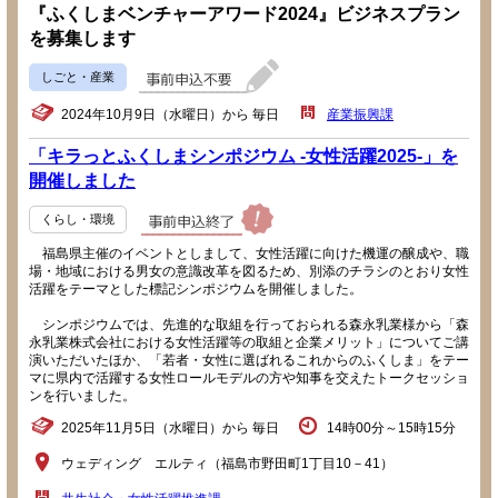
『ふくしまベンチャーアワード2024』ビジネスプラン
を募集します
しごと・産業
2024年10月9日（水曜日）から 毎日
産業振興課
「キラっとふくしまシンポジウム -女性活躍2025-」を
開催しました
くらし・環境
福島県主催のイベントとしまして、女性活躍に向けた機運の醸成や、職
場・地域における男女の意識改革を図るため、別添のチラシのとおり女性
活躍をテーマとした標記シンポジウムを開催しました。
シンポジウムでは、先進的な取組を行っておられる森永乳業様から「森
永乳業株式会社における女性活躍等の取組と企業メリット」についてご講
演いただいたほか、「若者・女性に選ばれるこれからのふくしま」をテー
マに県内で活躍する女性ロールモデルの方や知事を交えたトークセッショ
ンを行いました。
2025年11月5日（水曜日）から 毎日
14時00分～15時15分
ウェディング エルティ（福島市野田町1丁目10－41）