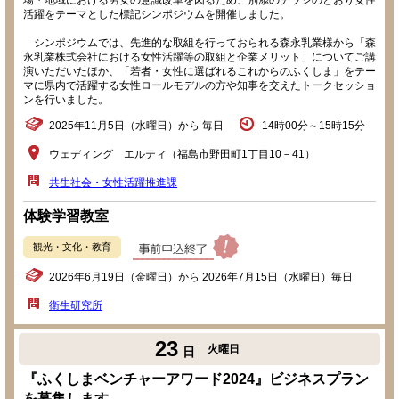
場・地域における男女の意識改革を図るため、別添のチラシのとおり女性
活躍をテーマとした標記シンポジウムを開催しました。
シンポジウムでは、先進的な取組を行っておられる森永乳業様から「森
永乳業株式会社における女性活躍等の取組と企業メリット」についてご講
演いただいたほか、「若者・女性に選ばれるこれからのふくしま」をテー
マに県内で活躍する女性ロールモデルの方や知事を交えたトークセッショ
ンを行いました。
2025年11月5日（水曜日）から 毎日
14時00分～15時15分
ウェディング エルティ（福島市野田町1丁目10－41）
共生社会・女性活躍推進課
体験学習教室
観光・文化・教育
2026年6月19日（金曜日）から 2026年7月15日（水曜日）毎日
衛生研究所
23
火曜日
日
『ふくしまベンチャーアワード2024』ビジネスプラン
を募集します