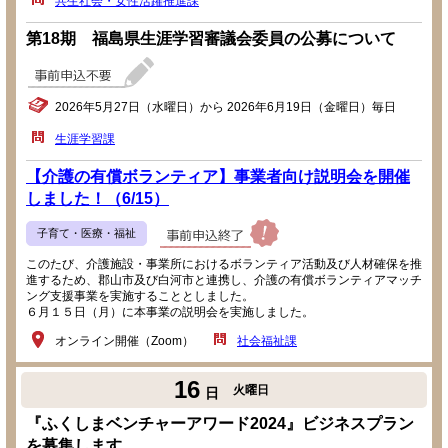
共生社会・女性活躍推進課
第18期 福島県生涯学習審議会委員の公募について
2026年5月27日（水曜日）から 2026年6月19日（金曜日）毎日
生涯学習課
【介護の有償ボランティア】事業者向け説明会を開催
しました！（6/15）
子育て・医療・福祉
このたび、介護施設・事業所におけるボランティア活動及び人材確保を推
進するため、郡山市及び白河市と連携し、介護の有償ボランティアマッチ
ング支援事業を実施することとしました。
６月１５日（月）に本事業の説明会を実施しました。
オンライン開催（Zoom）
社会福祉課
16
火曜日
日
『ふくしまベンチャーアワード2024』ビジネスプラン
を募集します