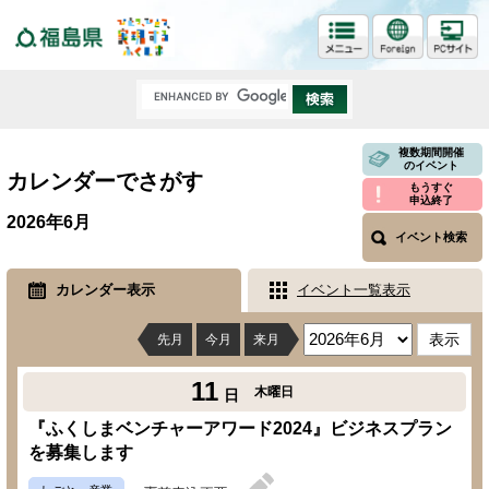
福島県
複数期間開催
のイベント
カレンダーでさがす
もうすぐ
申込終了
2026年6月
イベント検索
カレンダー表示
イベント一覧表示
先月
今月
来月
11
木曜日
日
『ふくしまベンチャーアワード2024』ビジネスプラン
を募集します