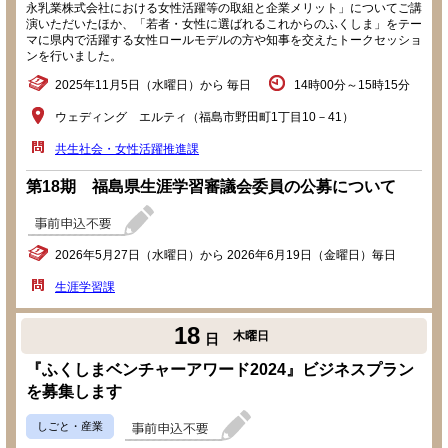
永乳業株式会社における女性活躍等の取組と企業メリット」についてご講
演いただいたほか、「若者・女性に選ばれるこれからのふくしま」をテー
マに県内で活躍する女性ロールモデルの方や知事を交えたトークセッショ
ンを行いました。
2025年11月5日（水曜日）から 毎日
14時00分～15時15分
ウェディング エルティ（福島市野田町1丁目10－41）
共生社会・女性活躍推進課
第18期 福島県生涯学習審議会委員の公募について
2026年5月27日（水曜日）から 2026年6月19日（金曜日）毎日
生涯学習課
18
木曜日
日
『ふくしまベンチャーアワード2024』ビジネスプラン
を募集します
しごと・産業