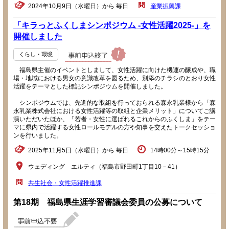
2024年10月9日（水曜日）から 毎日
産業振興課
「キラっとふくしまシンポジウム -女性活躍2025-」を
開催しました
くらし・環境
福島県主催のイベントとしまして、女性活躍に向けた機運の醸成や、職
場・地域における男女の意識改革を図るため、別添のチラシのとおり女性
活躍をテーマとした標記シンポジウムを開催しました。
シンポジウムでは、先進的な取組を行っておられる森永乳業様から「森
永乳業株式会社における女性活躍等の取組と企業メリット」についてご講
演いただいたほか、「若者・女性に選ばれるこれからのふくしま」をテー
マに県内で活躍する女性ロールモデルの方や知事を交えたトークセッショ
ンを行いました。
2025年11月5日（水曜日）から 毎日
14時00分～15時15分
ウェディング エルティ（福島市野田町1丁目10－41）
共生社会・女性活躍推進課
第18期 福島県生涯学習審議会委員の公募について