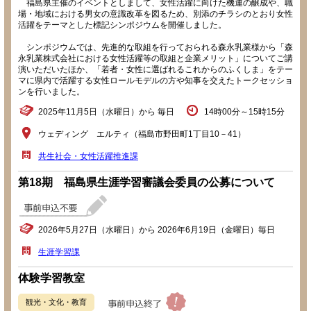
福島県主催のイベントとしまして、女性活躍に向けた機運の醸成や、職
場・地域における男女の意識改革を図るため、別添のチラシのとおり女性
活躍をテーマとした標記シンポジウムを開催しました。
シンポジウムでは、先進的な取組を行っておられる森永乳業様から「森
永乳業株式会社における女性活躍等の取組と企業メリット」についてご講
演いただいたほか、「若者・女性に選ばれるこれからのふくしま」をテー
マに県内で活躍する女性ロールモデルの方や知事を交えたトークセッショ
ンを行いました。
2025年11月5日（水曜日）から 毎日
14時00分～15時15分
ウェディング エルティ（福島市野田町1丁目10－41）
共生社会・女性活躍推進課
第18期 福島県生涯学習審議会委員の公募について
2026年5月27日（水曜日）から 2026年6月19日（金曜日）毎日
生涯学習課
体験学習教室
観光・文化・教育