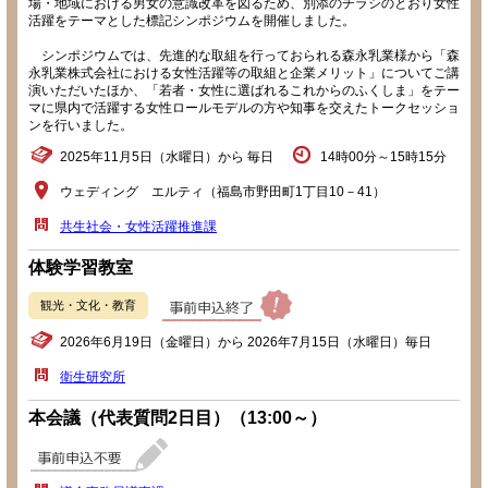
場・地域における男女の意識改革を図るため、別添のチラシのとおり女性
活躍をテーマとした標記シンポジウムを開催しました。
シンポジウムでは、先進的な取組を行っておられる森永乳業様から「森
永乳業株式会社における女性活躍等の取組と企業メリット」についてご講
演いただいたほか、「若者・女性に選ばれるこれからのふくしま」をテー
マに県内で活躍する女性ロールモデルの方や知事を交えたトークセッショ
ンを行いました。
2025年11月5日（水曜日）から 毎日
14時00分～15時15分
ウェディング エルティ（福島市野田町1丁目10－41）
共生社会・女性活躍推進課
体験学習教室
観光・文化・教育
2026年6月19日（金曜日）から 2026年7月15日（水曜日）毎日
衛生研究所
本会議（代表質問2日目）（13:00～）