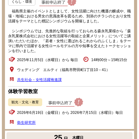
くらし・環境
福島県主催のイベントとしまして、女性活躍に向けた機運の醸成や、職
場・地域における男女の意識改革を図るため、別添のチラシのとおり女性
活躍をテーマとした標記シンポジウムを開催しました。
シンポジウムでは、先進的な取組を行っておられる森永乳業様から「森
永乳業株式会社における女性活躍等の取組と企業メリット」についてご講
演いただいたほか、「若者・女性に選ばれるこれからのふくしま」をテー
マに県内で活躍する女性ロールモデルの方や知事を交えたトークセッショ
ンを行いました。
2025年11月5日（水曜日）から 毎日
14時00分～15時15分
ウェディング エルティ（福島市野田町1丁目10－41）
共生社会・女性活躍推進課
体験学習教室
観光・文化・教育
2026年6月19日（金曜日）から 2026年7月15日（水曜日）毎日
衛生研究所
25
木曜日
日