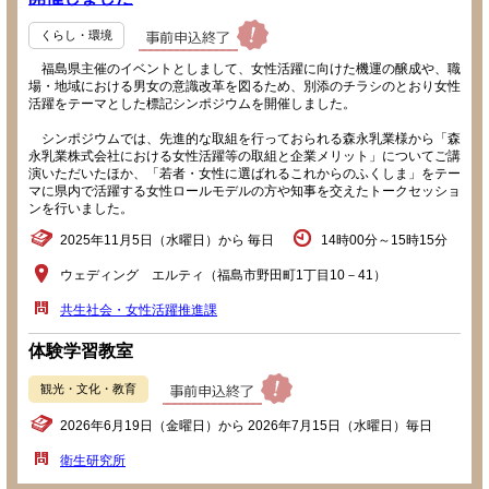
くらし・環境
福島県主催のイベントとしまして、女性活躍に向けた機運の醸成や、職
場・地域における男女の意識改革を図るため、別添のチラシのとおり女性
活躍をテーマとした標記シンポジウムを開催しました。
シンポジウムでは、先進的な取組を行っておられる森永乳業様から「森
永乳業株式会社における女性活躍等の取組と企業メリット」についてご講
演いただいたほか、「若者・女性に選ばれるこれからのふくしま」をテー
マに県内で活躍する女性ロールモデルの方や知事を交えたトークセッショ
ンを行いました。
2025年11月5日（水曜日）から 毎日
14時00分～15時15分
ウェディング エルティ（福島市野田町1丁目10－41）
共生社会・女性活躍推進課
体験学習教室
観光・文化・教育
2026年6月19日（金曜日）から 2026年7月15日（水曜日）毎日
衛生研究所