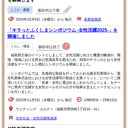
しごと・産業
2024年10月9日（水曜日）から 毎日
産業振興課
「キラっとふくしまシンポジウム -女性活躍2025-」を
開催しました
くらし・環境
福島県主催のイベントとしまして、女性活躍に向けた機運の醸成や、職
場・地域における男女の意識改革を図るため、別添のチラシのとおり女性
活躍をテーマとした標記シンポジウムを開催しました。
シンポジウムでは、先進的な取組を行っておられる森永乳業様から「森
永乳業株式会社における女性活躍等の取組と企業メリット」についてご講
演いただいたほか、「若者・女性に選ばれるこれからのふくしま」をテー
マに県内で活躍する女性ロールモデルの方や知事を交えたトークセッショ
ンを行いました。
2025年11月5日（水曜日）から 毎日
14時00分～15時15分
ウェディング エルティ（福島市野田町1丁目10－41）
共生社会・女性活躍推進課