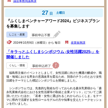
議会事務局議事課
27
土曜日
日
『ふくしまベンチャーアワード2024』ビジネスプラン
を募集します
しごと・産業
2024年10月9日（水曜日）から 毎日
産業振興課
「キラっとふくしまシンポジウム -女性活躍2025-」を
開催しました
くらし・環境
福島県主催のイベントとしまして、女性活躍に向けた機運の醸成や、職
場・地域における男女の意識改革を図るため、別添のチラシのとおり女性
活躍をテーマとした標記シンポジウムを開催しました。
シンポジウムでは、先進的な取組を行っておられる森永乳業様から「森
永乳業株式会社における女性活躍等の取組と企業メリット」についてご講
演いただいたほか、「若者・女性に選ばれるこれからのふくしま」をテー
マに県内で活躍する女性ロールモデルの方や知事を交えたトークセッショ
ンを行いました。