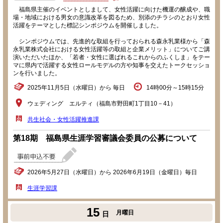
福島県主催のイベントとしまして、女性活躍に向けた機運の醸成や、職
場・地域における男女の意識改革を図るため、別添のチラシのとおり女性
活躍をテーマとした標記シンポジウムを開催しました。
シンポジウムでは、先進的な取組を行っておられる森永乳業様から「森
永乳業株式会社における女性活躍等の取組と企業メリット」についてご講
演いただいたほか、「若者・女性に選ばれるこれからのふくしま」をテー
マに県内で活躍する女性ロールモデルの方や知事を交えたトークセッショ
ンを行いました。
2025年11月5日（水曜日）から 毎日
14時00分～15時15分
ウェディング エルティ（福島市野田町1丁目10－41）
共生社会・女性活躍推進課
第18期 福島県生涯学習審議会委員の公募について
2026年5月27日（水曜日）から 2026年6月19日（金曜日）毎日
生涯学習課
15
月曜日
日