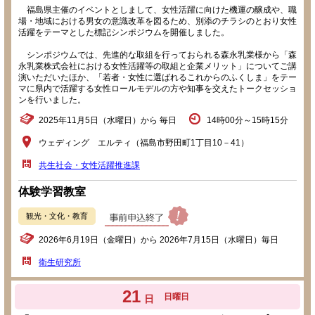
福島県主催のイベントとしまして、女性活躍に向けた機運の醸成や、職
場・地域における男女の意識改革を図るため、別添のチラシのとおり女性
活躍をテーマとした標記シンポジウムを開催しました。
シンポジウムでは、先進的な取組を行っておられる森永乳業様から「森
永乳業株式会社における女性活躍等の取組と企業メリット」についてご講
演いただいたほか、「若者・女性に選ばれるこれからのふくしま」をテー
マに県内で活躍する女性ロールモデルの方や知事を交えたトークセッショ
ンを行いました。
2025年11月5日（水曜日）から 毎日
14時00分～15時15分
ウェディング エルティ（福島市野田町1丁目10－41）
共生社会・女性活躍推進課
体験学習教室
観光・文化・教育
2026年6月19日（金曜日）から 2026年7月15日（水曜日）毎日
衛生研究所
21
日曜日
日