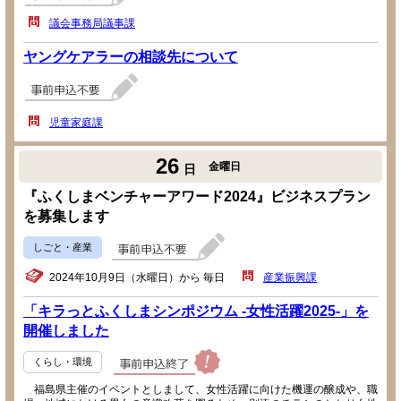
議会事務局議事課
ヤングケアラーの相談先について
児童家庭課
26
金曜日
日
『ふくしまベンチャーアワード2024』ビジネスプラン
を募集します
しごと・産業
2024年10月9日（水曜日）から 毎日
産業振興課
「キラっとふくしまシンポジウム -女性活躍2025-」を
開催しました
くらし・環境
福島県主催のイベントとしまして、女性活躍に向けた機運の醸成や、職