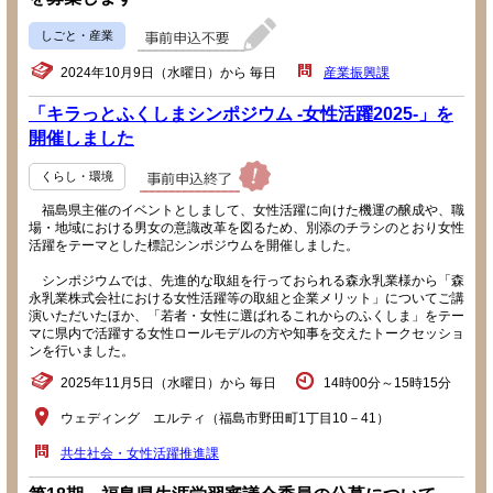
しごと・産業
2024年10月9日（水曜日）から 毎日
産業振興課
「キラっとふくしまシンポジウム -女性活躍2025-」を
開催しました
くらし・環境
福島県主催のイベントとしまして、女性活躍に向けた機運の醸成や、職
場・地域における男女の意識改革を図るため、別添のチラシのとおり女性
活躍をテーマとした標記シンポジウムを開催しました。
シンポジウムでは、先進的な取組を行っておられる森永乳業様から「森
永乳業株式会社における女性活躍等の取組と企業メリット」についてご講
演いただいたほか、「若者・女性に選ばれるこれからのふくしま」をテー
マに県内で活躍する女性ロールモデルの方や知事を交えたトークセッショ
ンを行いました。
2025年11月5日（水曜日）から 毎日
14時00分～15時15分
ウェディング エルティ（福島市野田町1丁目10－41）
共生社会・女性活躍推進課