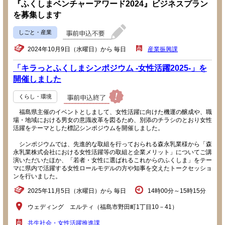
『ふくしまベンチャーアワード2024』ビジネスプラン
を募集します
しごと・産業
2024年10月9日（水曜日）から 毎日
産業振興課
「キラっとふくしまシンポジウム -女性活躍2025-」を
開催しました
くらし・環境
福島県主催のイベントとしまして、女性活躍に向けた機運の醸成や、職
場・地域における男女の意識改革を図るため、別添のチラシのとおり女性
活躍をテーマとした標記シンポジウムを開催しました。
シンポジウムでは、先進的な取組を行っておられる森永乳業様から「森
永乳業株式会社における女性活躍等の取組と企業メリット」についてご講
演いただいたほか、「若者・女性に選ばれるこれからのふくしま」をテー
マに県内で活躍する女性ロールモデルの方や知事を交えたトークセッショ
ンを行いました。
2025年11月5日（水曜日）から 毎日
14時00分～15時15分
ウェディング エルティ（福島市野田町1丁目10－41）
共生社会・女性活躍推進課