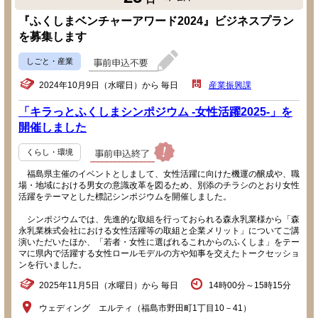
『ふくしまベンチャーアワード2024』ビジネスプラン
を募集します
しごと・産業
2024年10月9日（水曜日）から 毎日
産業振興課
「キラっとふくしまシンポジウム -女性活躍2025-」を
開催しました
くらし・環境
福島県主催のイベントとしまして、女性活躍に向けた機運の醸成や、職
場・地域における男女の意識改革を図るため、別添のチラシのとおり女性
活躍をテーマとした標記シンポジウムを開催しました。
シンポジウムでは、先進的な取組を行っておられる森永乳業様から「森
永乳業株式会社における女性活躍等の取組と企業メリット」についてご講
演いただいたほか、「若者・女性に選ばれるこれからのふくしま」をテー
マに県内で活躍する女性ロールモデルの方や知事を交えたトークセッショ
ンを行いました。
2025年11月5日（水曜日）から 毎日
14時00分～15時15分
ウェディング エルティ（福島市野田町1丁目10－41）