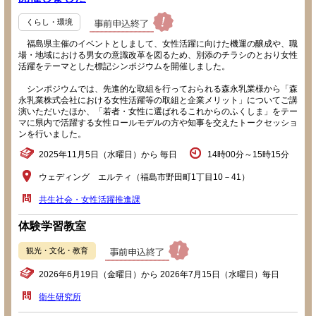
くらし・環境
福島県主催のイベントとしまして、女性活躍に向けた機運の醸成や、職
場・地域における男女の意識改革を図るため、別添のチラシのとおり女性
活躍をテーマとした標記シンポジウムを開催しました。
シンポジウムでは、先進的な取組を行っておられる森永乳業様から「森
永乳業株式会社における女性活躍等の取組と企業メリット」についてご講
演いただいたほか、「若者・女性に選ばれるこれからのふくしま」をテー
マに県内で活躍する女性ロールモデルの方や知事を交えたトークセッショ
ンを行いました。
2025年11月5日（水曜日）から 毎日
14時00分～15時15分
ウェディング エルティ（福島市野田町1丁目10－41）
共生社会・女性活躍推進課
体験学習教室
観光・文化・教育
2026年6月19日（金曜日）から 2026年7月15日（水曜日）毎日
衛生研究所