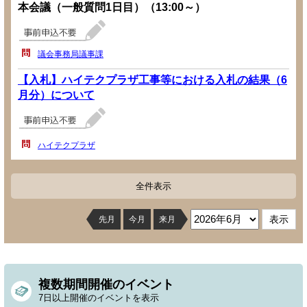
本会議（一般質問1日目）（13:00～）
議会事務局議事課
【入札】ハイテクプラザ工事等における入札の結果（6
月分）について
ハイテクプラザ
全件表示
先月
今月
来月
複数期間開催のイベント
7日以上開催のイベントを表示