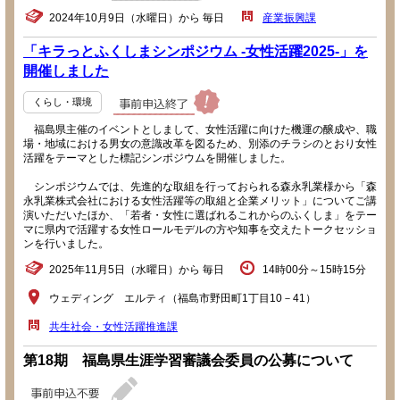
2024年10月9日（水曜日）から 毎日
産業振興課
「キラっとふくしまシンポジウム -女性活躍2025-」を
開催しました
くらし・環境
福島県主催のイベントとしまして、女性活躍に向けた機運の醸成や、職
場・地域における男女の意識改革を図るため、別添のチラシのとおり女性
活躍をテーマとした標記シンポジウムを開催しました。
シンポジウムでは、先進的な取組を行っておられる森永乳業様から「森
永乳業株式会社における女性活躍等の取組と企業メリット」についてご講
演いただいたほか、「若者・女性に選ばれるこれからのふくしま」をテー
マに県内で活躍する女性ロールモデルの方や知事を交えたトークセッショ
ンを行いました。
2025年11月5日（水曜日）から 毎日
14時00分～15時15分
ウェディング エルティ（福島市野田町1丁目10－41）
共生社会・女性活躍推進課
第18期 福島県生涯学習審議会委員の公募について