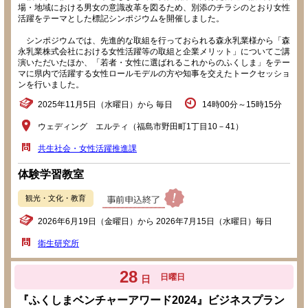
場・地域における男女の意識改革を図るため、別添のチラシのとおり女性
活躍をテーマとした標記シンポジウムを開催しました。
シンポジウムでは、先進的な取組を行っておられる森永乳業様から「森
永乳業株式会社における女性活躍等の取組と企業メリット」についてご講
演いただいたほか、「若者・女性に選ばれるこれからのふくしま」をテー
マに県内で活躍する女性ロールモデルの方や知事を交えたトークセッショ
ンを行いました。
2025年11月5日（水曜日）から 毎日
14時00分～15時15分
ウェディング エルティ（福島市野田町1丁目10－41）
共生社会・女性活躍推進課
体験学習教室
観光・文化・教育
2026年6月19日（金曜日）から 2026年7月15日（水曜日）毎日
衛生研究所
28
日曜日
日
『ふくしまベンチャーアワード2024』ビジネスプラン