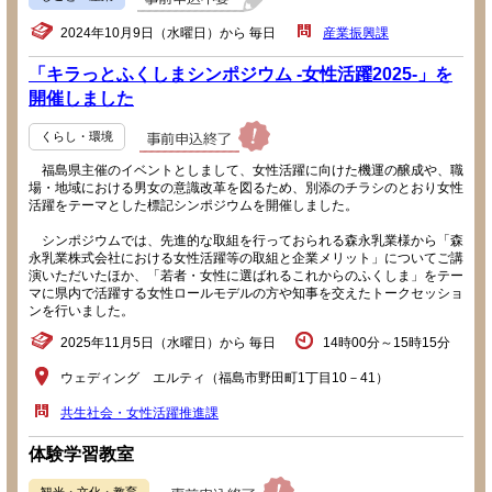
2024年10月9日（水曜日）から 毎日
産業振興課
「キラっとふくしまシンポジウム -女性活躍2025-」を
開催しました
くらし・環境
福島県主催のイベントとしまして、女性活躍に向けた機運の醸成や、職
場・地域における男女の意識改革を図るため、別添のチラシのとおり女性
活躍をテーマとした標記シンポジウムを開催しました。
シンポジウムでは、先進的な取組を行っておられる森永乳業様から「森
永乳業株式会社における女性活躍等の取組と企業メリット」についてご講
演いただいたほか、「若者・女性に選ばれるこれからのふくしま」をテー
マに県内で活躍する女性ロールモデルの方や知事を交えたトークセッショ
ンを行いました。
2025年11月5日（水曜日）から 毎日
14時00分～15時15分
ウェディング エルティ（福島市野田町1丁目10－41）
共生社会・女性活躍推進課
体験学習教室
観光・文化・教育