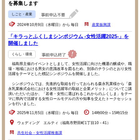
を募集します
しごと・産業
2024年10月9日（水曜日）から 毎日
産業振興課
「キラっとふくしまシンポジウム -女性活躍2025-」を
開催しました
くらし・環境
福島県主催のイベントとしまして、女性活躍に向けた機運の醸成や、職
場・地域における男女の意識改革を図るため、別添のチラシのとおり女性
活躍をテーマとした標記シンポジウムを開催しました。
シンポジウムでは、先進的な取組を行っておられる森永乳業様から「森
永乳業株式会社における女性活躍等の取組と企業メリット」についてご講
演いただいたほか、「若者・女性に選ばれるこれからのふくしま」をテー
マに県内で活躍する女性ロールモデルの方や知事を交えたトークセッショ
ンを行いました。
2025年11月5日（水曜日）から 毎日
14時00分～15時15分
ウェディング エルティ（福島市野田町1丁目10－41）
共生社会・女性活躍推進課