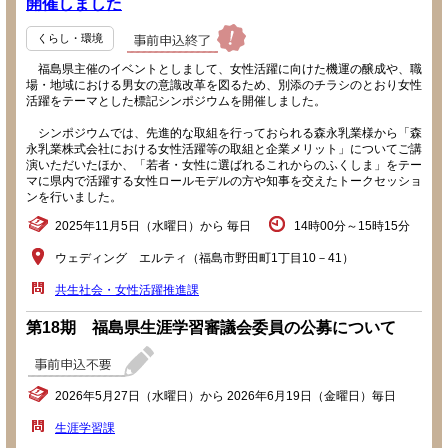
開催しました
くらし・環境
福島県主催のイベントとしまして、女性活躍に向けた機運の醸成や、職
場・地域における男女の意識改革を図るため、別添のチラシのとおり女性
活躍をテーマとした標記シンポジウムを開催しました。
シンポジウムでは、先進的な取組を行っておられる森永乳業様から「森
永乳業株式会社における女性活躍等の取組と企業メリット」についてご講
演いただいたほか、「若者・女性に選ばれるこれからのふくしま」をテー
マに県内で活躍する女性ロールモデルの方や知事を交えたトークセッショ
ンを行いました。
2025年11月5日（水曜日）から 毎日
14時00分～15時15分
ウェディング エルティ（福島市野田町1丁目10－41）
共生社会・女性活躍推進課
第18期 福島県生涯学習審議会委員の公募について
2026年5月27日（水曜日）から 2026年6月19日（金曜日）毎日
生涯学習課