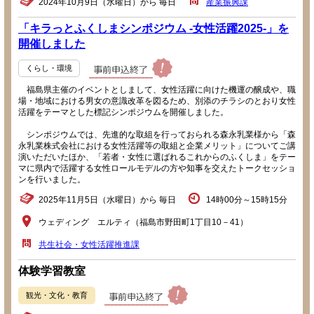
2024年10月9日（水曜日）から 毎日
産業振興課
「キラっとふくしまシンポジウム -女性活躍2025-」を
開催しました
くらし・環境
福島県主催のイベントとしまして、女性活躍に向けた機運の醸成や、職
場・地域における男女の意識改革を図るため、別添のチラシのとおり女性
活躍をテーマとした標記シンポジウムを開催しました。
シンポジウムでは、先進的な取組を行っておられる森永乳業様から「森
永乳業株式会社における女性活躍等の取組と企業メリット」についてご講
演いただいたほか、「若者・女性に選ばれるこれからのふくしま」をテー
マに県内で活躍する女性ロールモデルの方や知事を交えたトークセッショ
ンを行いました。
2025年11月5日（水曜日）から 毎日
14時00分～15時15分
ウェディング エルティ（福島市野田町1丁目10－41）
共生社会・女性活躍推進課
体験学習教室
観光・文化・教育