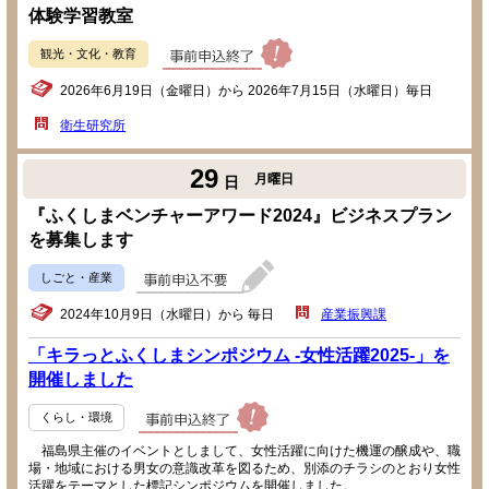
体験学習教室
観光・文化・教育
2026年6月19日（金曜日）から 2026年7月15日（水曜日）毎日
衛生研究所
29
月曜日
日
『ふくしまベンチャーアワード2024』ビジネスプラン
を募集します
しごと・産業
2024年10月9日（水曜日）から 毎日
産業振興課
「キラっとふくしまシンポジウム -女性活躍2025-」を
開催しました
くらし・環境
福島県主催のイベントとしまして、女性活躍に向けた機運の醸成や、職
場・地域における男女の意識改革を図るため、別添のチラシのとおり女性
活躍をテーマとした標記シンポジウムを開催しました。