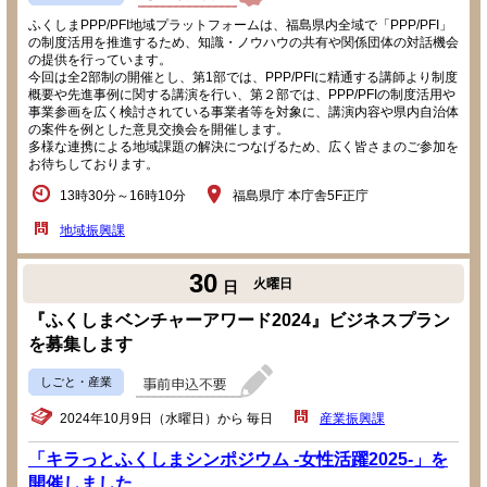
ふくしまPPP/PFI地域プラットフォームは、福島県内全域で「PPP/PFI」
の制度活用を推進するため、知識・ノウハウの共有や関係団体の対話機会
の提供を行っています。
今回は全2部制の開催とし、第1部では、PPP/PFIに精通する講師より制度
概要や先進事例に関する講演を行い、第２部では、PPP/PFIの制度活用や
事業参画を広く検討されている事業者等を対象に、講演内容や県内自治体
の案件を例とした意見交換会を開催します。
多様な連携による地域課題の解決につなげるため、広く皆さまのご参加を
お待ちしております。
13時30分～16時10分
福島県庁 本庁舎5F正庁
地域振興課
30
火曜日
日
『ふくしまベンチャーアワード2024』ビジネスプラン
を募集します
しごと・産業
2024年10月9日（水曜日）から 毎日
産業振興課
「キラっとふくしまシンポジウム -女性活躍2025-」を
開催しました