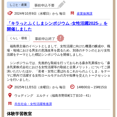
しごと・産業
2024年10月9日（水曜日）から 毎日
産業振興課
「キラっとふくしまシンポジウム -女性活躍2025-」を
開催しました
くらし・環境
福島県主催のイベントとしまして、女性活躍に向けた機運の醸成や、職
場・地域における男女の意識改革を図るため、別添のチラシのとおり女性
活躍をテーマとした標記シンポジウムを開催しました。
シンポジウムでは、先進的な取組を行っておられる森永乳業様から「森
永乳業株式会社における女性活躍等の取組と企業メリット」についてご講
演いただいたほか、「若者・女性に選ばれるこれからのふくしま」をテー
マに県内で活躍する女性ロールモデルの方や知事を交えたトークセッショ
ンを行いました。
2025年11月5日（水曜日）から 毎日
14時00分～15時15分
ウェディング エルティ（福島市野田町1丁目10－41）
共生社会・女性活躍推進課
体験学習教室