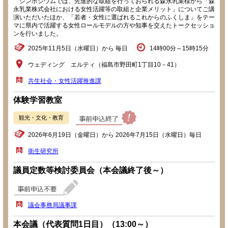
シンポジウムでは、先進的な取組を行っておられる森永乳業様から「森
永乳業株式会社における女性活躍等の取組と企業メリット」についてご講
演いただいたほか、「若者・女性に選ばれるこれからのふくしま」をテー
マに県内で活躍する女性ロールモデルの方や知事を交えたトークセッショ
ンを行いました。
2025年11月5日（水曜日）から 毎日
14時00分～15時15分
ウェディング エルティ（福島市野田町1丁目10－41）
共生社会・女性活躍推進課
体験学習教室
観光・文化・教育
2026年6月19日（金曜日）から 2026年7月15日（水曜日）毎日
衛生研究所
議員定数等検討委員会（本会議終了後～）
議会事務局議事課
本会議（代表質問1日目）（13:00～）