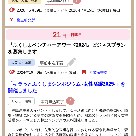
2026年6月19日（金曜日）から 2026年7月15日（水曜日）毎日
衛生研究所
21
日曜日
日
『ふくしまベンチャーアワード2024』ビジネスプラン
を募集します
しごと・産業
2024年10月9日（水曜日）から 毎日
産業振興課
「キラっとふくしまシンポジウム -女性活躍2025-」を
開催しました
くらし・環境
福島県主催のイベントとしまして、女性活躍に向けた機運の醸成や、職
場・地域における男女の意識改革を図るため、別添のチラシのとおり女性
活躍をテーマとした標記シンポジウムを開催しました。
シンポジウムでは、先進的な取組を行っておられる森永乳業様から「森
永乳業株式会社における女性活躍等の取組と企業メリット」についてご講