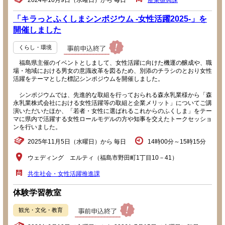
2024年10月9日（水曜日）から 毎日
産業振興課
「キラっとふくしまシンポジウム -女性活躍2025-」を
開催しました
くらし・環境
福島県主催のイベントとしまして、女性活躍に向けた機運の醸成や、職
場・地域における男女の意識改革を図るため、別添のチラシのとおり女性
活躍をテーマとした標記シンポジウムを開催しました。
シンポジウムでは、先進的な取組を行っておられる森永乳業様から「森
永乳業株式会社における女性活躍等の取組と企業メリット」についてご講
演いただいたほか、「若者・女性に選ばれるこれからのふくしま」をテー
マに県内で活躍する女性ロールモデルの方や知事を交えたトークセッショ
ンを行いました。
2025年11月5日（水曜日）から 毎日
14時00分～15時15分
ウェディング エルティ（福島市野田町1丁目10－41）
共生社会・女性活躍推進課
体験学習教室
観光・文化・教育