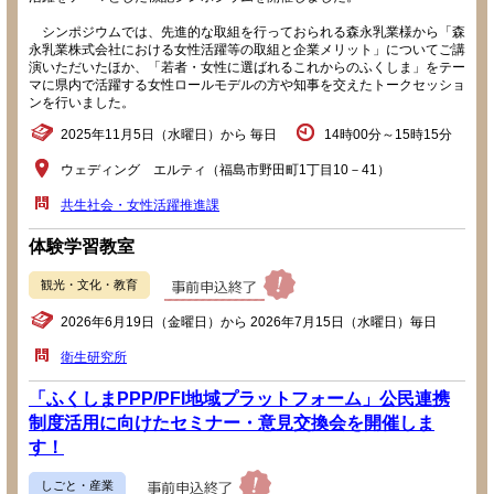
シンポジウムでは、先進的な取組を行っておられる森永乳業様から「森
永乳業株式会社における女性活躍等の取組と企業メリット」についてご講
演いただいたほか、「若者・女性に選ばれるこれからのふくしま」をテー
マに県内で活躍する女性ロールモデルの方や知事を交えたトークセッショ
ンを行いました。
2025年11月5日（水曜日）から 毎日
14時00分～15時15分
ウェディング エルティ（福島市野田町1丁目10－41）
共生社会・女性活躍推進課
体験学習教室
観光・文化・教育
2026年6月19日（金曜日）から 2026年7月15日（水曜日）毎日
衛生研究所
「ふくしまPPP/PFI地域プラットフォーム」公民連携
制度活用に向けたセミナー・意見交換会を開催しま
す！
しごと・産業