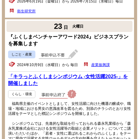
2026年6月19日（金曜日）から 2026年7月15日（水曜日）毎日
衛生研究所
23
火曜日
日
『ふくしまベンチャーアワード2024』ビジネスプラン
を募集します
しごと・産業
2024年10月9日（水曜日）から 毎日
産業振興課
「キラっとふくしまシンポジウム -女性活躍2025-」を
開催しました
くらし・環境
福島県主催のイベントとしまして、女性活躍に向けた機運の醸成や、職
場・地域における男女の意識改革を図るため、別添のチラシのとおり女性
活躍をテーマとした標記シンポジウムを開催しました。
シンポジウムでは、先進的な取組を行っておられる森永乳業様から「森
永乳業株式会社における女性活躍等の取組と企業メリット」についてご講
演いただいたほか、「若者・女性に選ばれるこれからのふくしま」をテー
マに県内で活躍する女性ロールモデルの方や知事を交えたトークセッショ