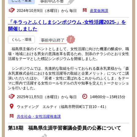
しごと・産業
2024年10月9日（水曜日）から 毎日
産業振興課
「キラっとふくしまシンポジウム -女性活躍2025-」を
開催しました
くらし・環境
福島県主催のイベントとしまして、女性活躍に向けた機運の醸成や、職
場・地域における男女の意識改革を図るため、別添のチラシのとおり女性
活躍をテーマとした標記シンポジウムを開催しました。
シンポジウムでは、先進的な取組を行っておられる森永乳業様から「森
永乳業株式会社における女性活躍等の取組と企業メリット」についてご講
演いただいたほか、「若者・女性に選ばれるこれからのふくしま」をテー
マに県内で活躍する女性ロールモデルの方や知事を交えたトークセッショ
ンを行いました。
2025年11月5日（水曜日）から 毎日
14時00分～15時15分
ウェディング エルティ（福島市野田町1丁目10－41）
共生社会・女性活躍推進課
第18期 福島県生涯学習審議会委員の公募について