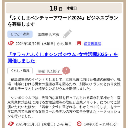
18
木曜日
日
『ふくしまベンチャーアワード2024』ビジネスプラン
を募集します
しごと・産業
2024年10月9日（水曜日）から 毎日
産業振興課
「キラっとふくしまシンポジウム -女性活躍2025-」を
開催しました
くらし・環境
福島県主催のイベントとしまして、女性活躍に向けた機運の醸成や、職
場・地域における男女の意識改革を図るため、別添のチラシのとおり女性
活躍をテーマとした標記シンポジウムを開催しました。
シンポジウムでは、先進的な取組を行っておられる森永乳業様から「森
永乳業株式会社における女性活躍等の取組と企業メリット」についてご講
演いただいたほか、「若者・女性に選ばれるこれからのふくしま」をテー
マに県内で活躍する女性ロールモデルの方や知事を交えたトークセッショ
ンを行いました。
2025年11月5日（水曜日）から 毎日
14時00分～15時15分