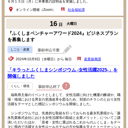
６月１５日（月）に本事業の説明会を実施しました。
オンライン開催（Zoom）
社会福祉課
16
火曜日
日
『ふくしまベンチャーアワード2024』ビジネスプラン
を募集します
しごと・産業
2024年10月9日（水曜日）から 毎日
産業振興課
「キラっとふくしまシンポジウム -女性活躍2025-」を
開催しました
くらし・環境
福島県主催のイベントとしまして、女性活躍に向けた機運の醸成や、職
場・地域における男女の意識改革を図るため、別添のチラシのとおり女性
活躍をテーマとした標記シンポジウムを開催しました。
シンポジウムでは、先進的な取組を行っておられる森永乳業様から「森
永乳業株式会社における女性活躍等の取組と企業メリット」についてご講
演いただいたほか、「若者・女性に選ばれるこれからのふくしま」をテー
マに県内で活躍する女性ロールモデルの方や知事を交えたトークセッショ