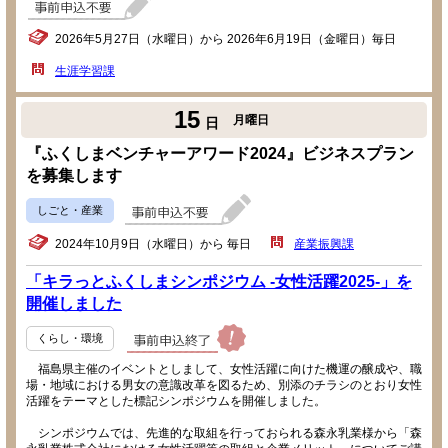
2026年5月27日（水曜日）から 2026年6月19日（金曜日）毎日
生涯学習課
15
月曜日
日
『ふくしまベンチャーアワード2024』ビジネスプラン
を募集します
しごと・産業
2024年10月9日（水曜日）から 毎日
産業振興課
「キラっとふくしまシンポジウム -女性活躍2025-」を
開催しました
くらし・環境
福島県主催のイベントとしまして、女性活躍に向けた機運の醸成や、職
場・地域における男女の意識改革を図るため、別添のチラシのとおり女性
活躍をテーマとした標記シンポジウムを開催しました。
シンポジウムでは、先進的な取組を行っておられる森永乳業様から「森