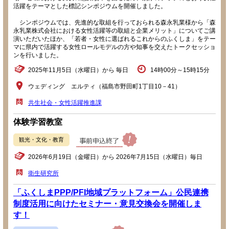
活躍をテーマとした標記シンポジウムを開催しました。
シンポジウムでは、先進的な取組を行っておられる森永乳業様から「森
永乳業株式会社における女性活躍等の取組と企業メリット」についてご講
演いただいたほか、「若者・女性に選ばれるこれからのふくしま」をテー
マに県内で活躍する女性ロールモデルの方や知事を交えたトークセッショ
ンを行いました。
2025年11月5日（水曜日）から 毎日
14時00分～15時15分
ウェディング エルティ（福島市野田町1丁目10－41）
共生社会・女性活躍推進課
体験学習教室
観光・文化・教育
2026年6月19日（金曜日）から 2026年7月15日（水曜日）毎日
衛生研究所
「ふくしまPPP/PFI地域プラットフォーム」公民連携
制度活用に向けたセミナー・意見交換会を開催しま
す！