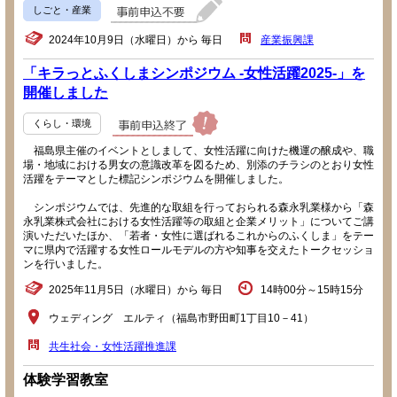
しごと・産業
2024年10月9日（水曜日）から 毎日
産業振興課
「キラっとふくしまシンポジウム -女性活躍2025-」を
開催しました
くらし・環境
福島県主催のイベントとしまして、女性活躍に向けた機運の醸成や、職
場・地域における男女の意識改革を図るため、別添のチラシのとおり女性
活躍をテーマとした標記シンポジウムを開催しました。
シンポジウムでは、先進的な取組を行っておられる森永乳業様から「森
永乳業株式会社における女性活躍等の取組と企業メリット」についてご講
演いただいたほか、「若者・女性に選ばれるこれからのふくしま」をテー
マに県内で活躍する女性ロールモデルの方や知事を交えたトークセッショ
ンを行いました。
2025年11月5日（水曜日）から 毎日
14時00分～15時15分
ウェディング エルティ（福島市野田町1丁目10－41）
共生社会・女性活躍推進課
体験学習教室