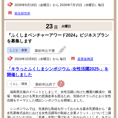
2026年6月19日（金曜日）から 2026年7月15日（水曜日）毎日
衛生研究所
23
火曜日
日
『ふくしまベンチャーアワード2024』ビジネスプラン
を募集します
しごと・産業
2024年10月9日（水曜日）から 毎日
産業振興課
「キラっとふくしまシンポジウム -女性活躍2025-」を
開催しました
くらし・環境
福島県主催のイベントとしまして、女性活躍に向けた機運の醸成や、職
場・地域における男女の意識改革を図るため、別添のチラシのとおり女性
活躍をテーマとした標記シンポジウムを開催しました。
シンポジウムでは、先進的な取組を行っておられる森永乳業様から「森
永乳業株式会社における女性活躍等の取組と企業メリット」についてご講
演いただいたほか、「若者・女性に選ばれるこれからのふくしま」をテー