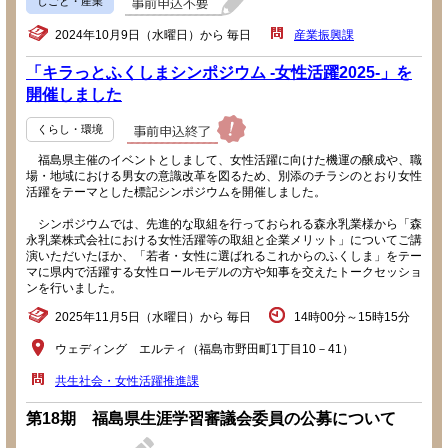
しごと・産業
2024年10月9日（水曜日）から 毎日
産業振興課
「キラっとふくしまシンポジウム -女性活躍2025-」を
開催しました
くらし・環境
福島県主催のイベントとしまして、女性活躍に向けた機運の醸成や、職
場・地域における男女の意識改革を図るため、別添のチラシのとおり女性
活躍をテーマとした標記シンポジウムを開催しました。
シンポジウムでは、先進的な取組を行っておられる森永乳業様から「森
永乳業株式会社における女性活躍等の取組と企業メリット」についてご講
演いただいたほか、「若者・女性に選ばれるこれからのふくしま」をテー
マに県内で活躍する女性ロールモデルの方や知事を交えたトークセッショ
ンを行いました。
2025年11月5日（水曜日）から 毎日
14時00分～15時15分
ウェディング エルティ（福島市野田町1丁目10－41）
共生社会・女性活躍推進課
第18期 福島県生涯学習審議会委員の公募について