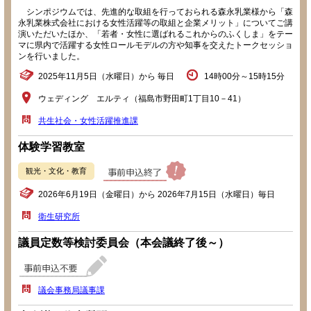
シンポジウムでは、先進的な取組を行っておられる森永乳業様から「森
永乳業株式会社における女性活躍等の取組と企業メリット」についてご講
演いただいたほか、「若者・女性に選ばれるこれからのふくしま」をテー
マに県内で活躍する女性ロールモデルの方や知事を交えたトークセッショ
ンを行いました。
2025年11月5日（水曜日）から 毎日
14時00分～15時15分
ウェディング エルティ（福島市野田町1丁目10－41）
共生社会・女性活躍推進課
体験学習教室
観光・文化・教育
2026年6月19日（金曜日）から 2026年7月15日（水曜日）毎日
衛生研究所
議員定数等検討委員会（本会議終了後～）
議会事務局議事課