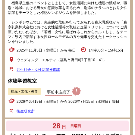
福島県主催のイベントとしまして、女性活躍に向けた機運の醸成や、職
場・地域における男女の意識改革を図るため、別添のチラシのとおり女性
活躍をテーマとした標記シンポジウムを開催しました。
シンポジウムでは、先進的な取組を行っておられる森永乳業様から「森
永乳業株式会社における女性活躍等の取組と企業メリット」についてご講
演いただいたほか、「若者・女性に選ばれるこれからのふくしま」をテー
マに県内で活躍する女性ロールモデルの方や知事を交えたトークセッショ
ンを行いました。
2025年11月5日（水曜日）から 毎日
14時00分～15時15分
ウェディング エルティ（福島市野田町1丁目10－41）
共生社会・女性活躍推進課
体験学習教室
観光・文化・教育
2026年6月19日（金曜日）から 2026年7月15日（水曜日）毎日
衛生研究所
28
日曜日
日