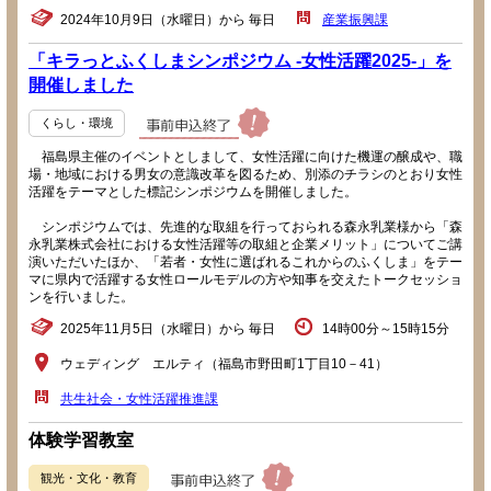
2024年10月9日（水曜日）から 毎日
産業振興課
「キラっとふくしまシンポジウム -女性活躍2025-」を
開催しました
くらし・環境
福島県主催のイベントとしまして、女性活躍に向けた機運の醸成や、職
場・地域における男女の意識改革を図るため、別添のチラシのとおり女性
活躍をテーマとした標記シンポジウムを開催しました。
シンポジウムでは、先進的な取組を行っておられる森永乳業様から「森
永乳業株式会社における女性活躍等の取組と企業メリット」についてご講
演いただいたほか、「若者・女性に選ばれるこれからのふくしま」をテー
マに県内で活躍する女性ロールモデルの方や知事を交えたトークセッショ
ンを行いました。
2025年11月5日（水曜日）から 毎日
14時00分～15時15分
ウェディング エルティ（福島市野田町1丁目10－41）
共生社会・女性活躍推進課
体験学習教室
観光・文化・教育