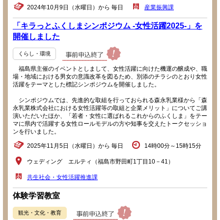
2024年10月9日（水曜日）から 毎日
産業振興課
「キラっとふくしまシンポジウム -女性活躍2025-」を
開催しました
くらし・環境
福島県主催のイベントとしまして、女性活躍に向けた機運の醸成や、職
場・地域における男女の意識改革を図るため、別添のチラシのとおり女性
活躍をテーマとした標記シンポジウムを開催しました。
シンポジウムでは、先進的な取組を行っておられる森永乳業様から「森
永乳業株式会社における女性活躍等の取組と企業メリット」についてご講
演いただいたほか、「若者・女性に選ばれるこれからのふくしま」をテー
マに県内で活躍する女性ロールモデルの方や知事を交えたトークセッショ
ンを行いました。
2025年11月5日（水曜日）から 毎日
14時00分～15時15分
ウェディング エルティ（福島市野田町1丁目10－41）
共生社会・女性活躍推進課
体験学習教室
観光・文化・教育