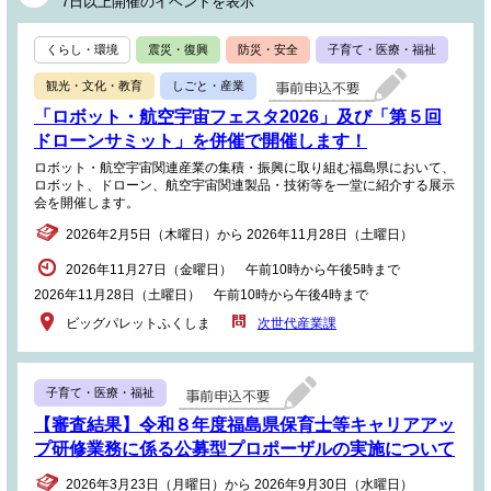
7日以上開催のイベントを表示
くらし・環境
震災・復興
防災・安全
子育て・医療・福祉
観光・文化・教育
しごと・産業
「ロボット・航空宇宙フェスタ2026」及び「第５回
ドローンサミット」を併催で開催します！
ロボット・航空宇宙関連産業の集積・振興に取り組む福島県において、
ロボット、ドローン、航空宇宙関連製品・技術等を一堂に紹介する展示
会を開催します。
2026年2月5日（木曜日）から 2026年11月28日（土曜日）
2026年11月27日（金曜日） 午前10時から午後5時まで
2026年11月28日（土曜日） 午前10時から午後4時まで
ビッグパレットふくしま
次世代産業課
子育て・医療・福祉
【審査結果】令和８年度福島県保育士等キャリアアッ
プ研修業務に係る公募型プロポーザルの実施について
2026年3月23日（月曜日）から 2026年9月30日（水曜日）