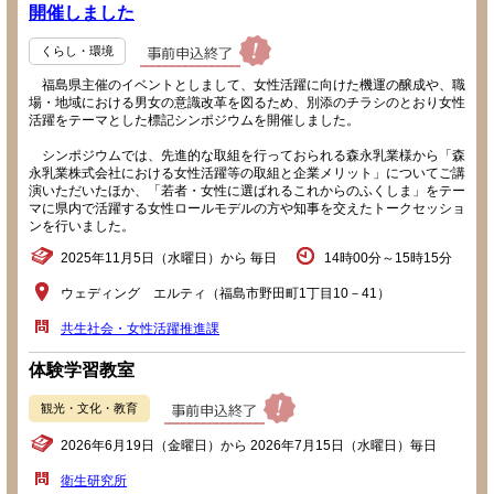
開催しました
くらし・環境
福島県主催のイベントとしまして、女性活躍に向けた機運の醸成や、職
場・地域における男女の意識改革を図るため、別添のチラシのとおり女性
活躍をテーマとした標記シンポジウムを開催しました。
シンポジウムでは、先進的な取組を行っておられる森永乳業様から「森
永乳業株式会社における女性活躍等の取組と企業メリット」についてご講
演いただいたほか、「若者・女性に選ばれるこれからのふくしま」をテー
マに県内で活躍する女性ロールモデルの方や知事を交えたトークセッショ
ンを行いました。
2025年11月5日（水曜日）から 毎日
14時00分～15時15分
ウェディング エルティ（福島市野田町1丁目10－41）
共生社会・女性活躍推進課
体験学習教室
観光・文化・教育
2026年6月19日（金曜日）から 2026年7月15日（水曜日）毎日
衛生研究所