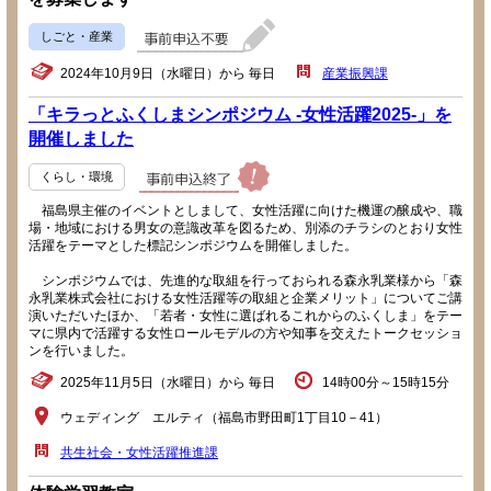
しごと・産業
2024年10月9日（水曜日）から 毎日
産業振興課
「キラっとふくしまシンポジウム -女性活躍2025-」を
開催しました
くらし・環境
福島県主催のイベントとしまして、女性活躍に向けた機運の醸成や、職
場・地域における男女の意識改革を図るため、別添のチラシのとおり女性
活躍をテーマとした標記シンポジウムを開催しました。
シンポジウムでは、先進的な取組を行っておられる森永乳業様から「森
永乳業株式会社における女性活躍等の取組と企業メリット」についてご講
演いただいたほか、「若者・女性に選ばれるこれからのふくしま」をテー
マに県内で活躍する女性ロールモデルの方や知事を交えたトークセッショ
ンを行いました。
2025年11月5日（水曜日）から 毎日
14時00分～15時15分
ウェディング エルティ（福島市野田町1丁目10－41）
共生社会・女性活躍推進課