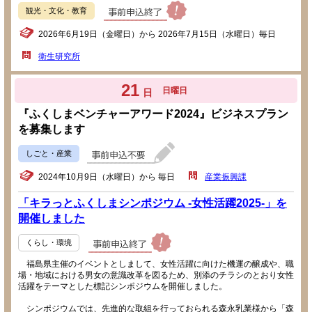
観光・文化・教育
2026年6月19日（金曜日）から 2026年7月15日（水曜日）毎日
衛生研究所
21
日曜日
日
『ふくしまベンチャーアワード2024』ビジネスプラン
を募集します
しごと・産業
2024年10月9日（水曜日）から 毎日
産業振興課
「キラっとふくしまシンポジウム -女性活躍2025-」を
開催しました
くらし・環境
福島県主催のイベントとしまして、女性活躍に向けた機運の醸成や、職
場・地域における男女の意識改革を図るため、別添のチラシのとおり女性
活躍をテーマとした標記シンポジウムを開催しました。
シンポジウムでは、先進的な取組を行っておられる森永乳業様から「森