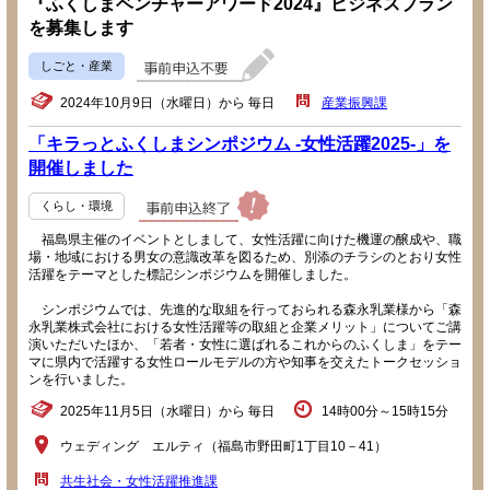
『ふくしまベンチャーアワード2024』ビジネスプラン
を募集します
しごと・産業
2024年10月9日（水曜日）から 毎日
産業振興課
「キラっとふくしまシンポジウム -女性活躍2025-」を
開催しました
くらし・環境
福島県主催のイベントとしまして、女性活躍に向けた機運の醸成や、職
場・地域における男女の意識改革を図るため、別添のチラシのとおり女性
活躍をテーマとした標記シンポジウムを開催しました。
シンポジウムでは、先進的な取組を行っておられる森永乳業様から「森
永乳業株式会社における女性活躍等の取組と企業メリット」についてご講
演いただいたほか、「若者・女性に選ばれるこれからのふくしま」をテー
マに県内で活躍する女性ロールモデルの方や知事を交えたトークセッショ
ンを行いました。
2025年11月5日（水曜日）から 毎日
14時00分～15時15分
ウェディング エルティ（福島市野田町1丁目10－41）
共生社会・女性活躍推進課