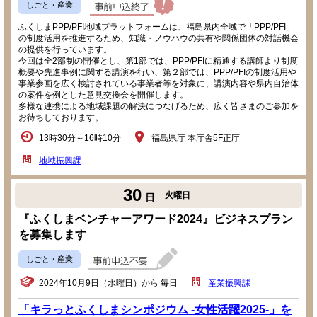
しごと・産業
ふくしまPPP/PFI地域プラットフォームは、福島県内全域で「PPP/PFI」
の制度活用を推進するため、知識・ノウハウの共有や関係団体の対話機会
の提供を行っています。
今回は全2部制の開催とし、第1部では、PPP/PFIに精通する講師より制度
概要や先進事例に関する講演を行い、第２部では、PPP/PFIの制度活用や
事業参画を広く検討されている事業者等を対象に、講演内容や県内自治体
の案件を例とした意見交換会を開催します。
多様な連携による地域課題の解決につなげるため、広く皆さまのご参加を
お待ちしております。
13時30分～16時10分
福島県庁 本庁舎5F正庁
地域振興課
30
火曜日
日
『ふくしまベンチャーアワード2024』ビジネスプラン
を募集します
しごと・産業
2024年10月9日（水曜日）から 毎日
産業振興課
「キラっとふくしまシンポジウム -女性活躍2025-」を