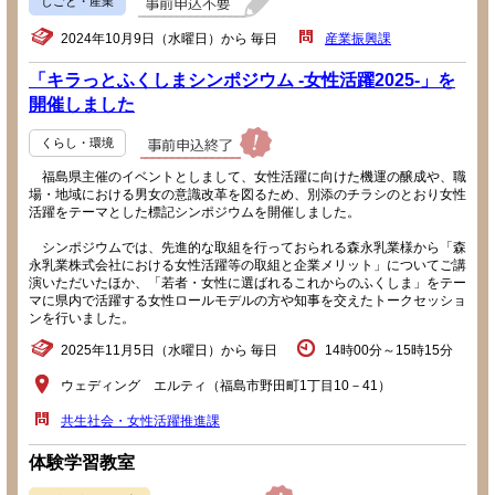
しごと・産業
2024年10月9日（水曜日）から 毎日
産業振興課
「キラっとふくしまシンポジウム -女性活躍2025-」を
開催しました
くらし・環境
福島県主催のイベントとしまして、女性活躍に向けた機運の醸成や、職
場・地域における男女の意識改革を図るため、別添のチラシのとおり女性
活躍をテーマとした標記シンポジウムを開催しました。
シンポジウムでは、先進的な取組を行っておられる森永乳業様から「森
永乳業株式会社における女性活躍等の取組と企業メリット」についてご講
演いただいたほか、「若者・女性に選ばれるこれからのふくしま」をテー
マに県内で活躍する女性ロールモデルの方や知事を交えたトークセッショ
ンを行いました。
2025年11月5日（水曜日）から 毎日
14時00分～15時15分
ウェディング エルティ（福島市野田町1丁目10－41）
共生社会・女性活躍推進課
体験学習教室