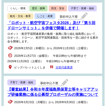
くらし・環境
震災・復興
防災・安全
子育て・医療・福祉
観光・文化・教育
しごと・産業
「ロボット・航空宇宙フェスタ2026」及び「第５回
ドローンサミット」を併催で開催します！
ロボット・航空宇宙関連産業の集積・振興に取り組む福島県において、
ロボット、ドローン、航空宇宙関連製品・技術等を一堂に紹介する展示
会を開催します。
2026年2月5日（木曜日）から 2026年11月28日（土曜日）
2026年11月27日（金曜日） 午前10時から午後5時まで
2026年11月28日（土曜日） 午前10時から午後4時まで
ビッグパレットふくしま
次世代産業課
子育て・医療・福祉
【審査結果】令和８年度福島県保育士等キャリアアッ
プ研修業務に係る公募型プロポーザルの実施について
2026年3月23日（月曜日）から 2026年9月30日（水曜日）