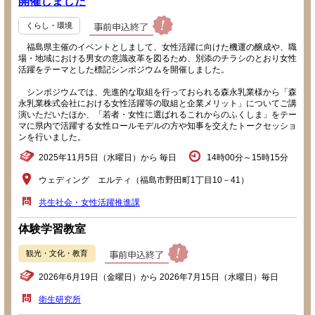
開催しました
くらし・環境
福島県主催のイベントとしまして、女性活躍に向けた機運の醸成や、職
場・地域における男女の意識改革を図るため、別添のチラシのとおり女性
活躍をテーマとした標記シンポジウムを開催しました。
シンポジウムでは、先進的な取組を行っておられる森永乳業様から「森
永乳業株式会社における女性活躍等の取組と企業メリット」についてご講
演いただいたほか、「若者・女性に選ばれるこれからのふくしま」をテー
マに県内で活躍する女性ロールモデルの方や知事を交えたトークセッショ
ンを行いました。
2025年11月5日（水曜日）から 毎日
14時00分～15時15分
ウェディング エルティ（福島市野田町1丁目10－41）
共生社会・女性活躍推進課
体験学習教室
観光・文化・教育
2026年6月19日（金曜日）から 2026年7月15日（水曜日）毎日
衛生研究所