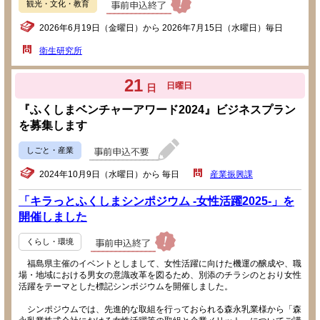
観光・文化・教育
2026年6月19日（金曜日）から 2026年7月15日（水曜日）毎日
衛生研究所
21
日曜日
日
『ふくしまベンチャーアワード2024』ビジネスプラン
を募集します
しごと・産業
2024年10月9日（水曜日）から 毎日
産業振興課
「キラっとふくしまシンポジウム -女性活躍2025-」を
開催しました
くらし・環境
福島県主催のイベントとしまして、女性活躍に向けた機運の醸成や、職
場・地域における男女の意識改革を図るため、別添のチラシのとおり女性
活躍をテーマとした標記シンポジウムを開催しました。
シンポジウムでは、先進的な取組を行っておられる森永乳業様から「森