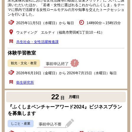
永乳業株式会社における女性活躍等の取組と企業メリット」についてご講
演いただいたほか、「若者・女性に選ばれるこれからのふくしま」をテー
マに県内で活躍する女性ロールモデルの方や知事を交えたトークセッショ
ンを行いました。
2025年11月5日（水曜日）から 毎日
14時00分～15時15分
ウェディング エルティ（福島市野田町1丁目10－41）
共生社会・女性活躍推進課
体験学習教室
観光・文化・教育
2026年6月19日（金曜日）から 2026年7月15日（水曜日）毎日
衛生研究所
22
月曜日
日
『ふくしまベンチャーアワード2024』ビジネスプラン
を募集します
しごと・産業