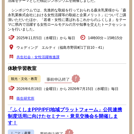
活躍をテーマとした標記シンポジウムを開催しました。
シンポジウムでは、先進的な取組を行っておられる森永乳業様から「森
永乳業株式会社における女性活躍等の取組と企業メリット」についてご講
演いただいたほか、「若者・女性に選ばれるこれからのふくしま」をテー
マに県内で活躍する女性ロールモデルの方や知事を交えたトークセッショ
ンを行いました。
2025年11月5日（水曜日）から 毎日
14時00分～15時15分
ウェディング エルティ（福島市野田町1丁目10－41）
共生社会・女性活躍推進課
体験学習教室
観光・文化・教育
2026年6月19日（金曜日）から 2026年7月15日（水曜日）毎日
衛生研究所
「ふくしまPPP/PFI地域プラットフォーム」公民連携
制度活用に向けたセミナー・意見交換会を開催しま
す！
しごと・産業