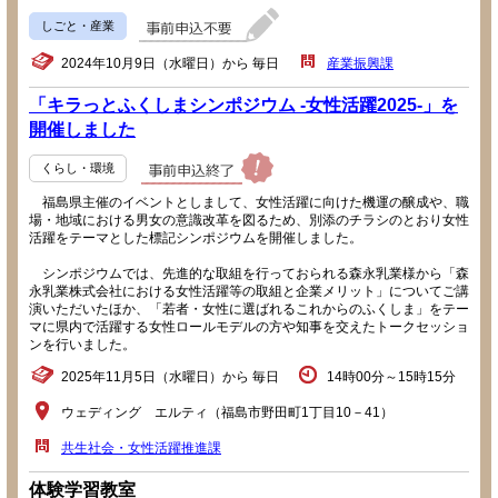
しごと・産業
2024年10月9日（水曜日）から 毎日
産業振興課
「キラっとふくしまシンポジウム -女性活躍2025-」を
開催しました
くらし・環境
福島県主催のイベントとしまして、女性活躍に向けた機運の醸成や、職
場・地域における男女の意識改革を図るため、別添のチラシのとおり女性
活躍をテーマとした標記シンポジウムを開催しました。
シンポジウムでは、先進的な取組を行っておられる森永乳業様から「森
永乳業株式会社における女性活躍等の取組と企業メリット」についてご講
演いただいたほか、「若者・女性に選ばれるこれからのふくしま」をテー
マに県内で活躍する女性ロールモデルの方や知事を交えたトークセッショ
ンを行いました。
2025年11月5日（水曜日）から 毎日
14時00分～15時15分
ウェディング エルティ（福島市野田町1丁目10－41）
共生社会・女性活躍推進課
体験学習教室