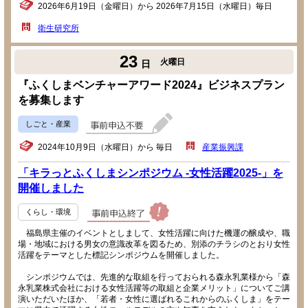
2026年6月19日（金曜日）から 2026年7月15日（水曜日）毎日
衛生研究所
23
火曜日
日
『ふくしまベンチャーアワード2024』ビジネスプラン
を募集します
しごと・産業
2024年10月9日（水曜日）から 毎日
産業振興課
「キラっとふくしまシンポジウム -女性活躍2025-」を
開催しました
くらし・環境
福島県主催のイベントとしまして、女性活躍に向けた機運の醸成や、職
場・地域における男女の意識改革を図るため、別添のチラシのとおり女性
活躍をテーマとした標記シンポジウムを開催しました。
シンポジウムでは、先進的な取組を行っておられる森永乳業様から「森
永乳業株式会社における女性活躍等の取組と企業メリット」についてご講
演いただいたほか、「若者・女性に選ばれるこれからのふくしま」をテー