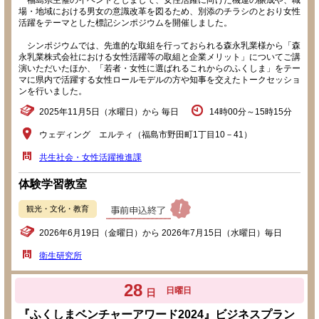
福島県主催のイベントとしまして、女性活躍に向けた機運の醸成や、職
場・地域における男女の意識改革を図るため、別添のチラシのとおり女性
活躍をテーマとした標記シンポジウムを開催しました。
シンポジウムでは、先進的な取組を行っておられる森永乳業様から「森
永乳業株式会社における女性活躍等の取組と企業メリット」についてご講
演いただいたほか、「若者・女性に選ばれるこれからのふくしま」をテー
マに県内で活躍する女性ロールモデルの方や知事を交えたトークセッショ
ンを行いました。
2025年11月5日（水曜日）から 毎日
14時00分～15時15分
ウェディング エルティ（福島市野田町1丁目10－41）
共生社会・女性活躍推進課
体験学習教室
観光・文化・教育
2026年6月19日（金曜日）から 2026年7月15日（水曜日）毎日
衛生研究所
28
日曜日
日
『ふくしまベンチャーアワード2024』ビジネスプラン