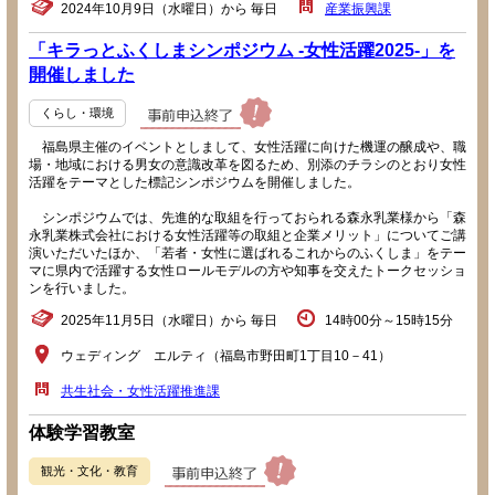
2024年10月9日（水曜日）から 毎日
産業振興課
「キラっとふくしまシンポジウム -女性活躍2025-」を
開催しました
くらし・環境
福島県主催のイベントとしまして、女性活躍に向けた機運の醸成や、職
場・地域における男女の意識改革を図るため、別添のチラシのとおり女性
活躍をテーマとした標記シンポジウムを開催しました。
シンポジウムでは、先進的な取組を行っておられる森永乳業様から「森
永乳業株式会社における女性活躍等の取組と企業メリット」についてご講
演いただいたほか、「若者・女性に選ばれるこれからのふくしま」をテー
マに県内で活躍する女性ロールモデルの方や知事を交えたトークセッショ
ンを行いました。
2025年11月5日（水曜日）から 毎日
14時00分～15時15分
ウェディング エルティ（福島市野田町1丁目10－41）
共生社会・女性活躍推進課
体験学習教室
観光・文化・教育