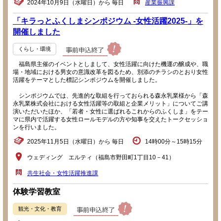
2024年10月9日（水曜日）から 毎日
産業振興課
「キラっとふくしまシンポジウム -女性活躍2025-」を
開催しました
くらし・環境
福島県主催のイベントとしまして、女性活躍に向けた機運の醸成や、職
場・地域における男女の意識改革を図るため、別添のチラシのとおり女性
活躍をテーマとした標記シンポジウムを開催しました。
シンポジウムでは、先進的な取組を行っておられる森永乳業様から「森
永乳業株式会社における女性活躍等の取組と企業メリット」についてご講
演いただいたほか、「若者・女性に選ばれるこれからのふくしま」をテー
マに県内で活躍する女性ロールモデルの方や知事を交えたトークセッショ
ンを行いました。
2025年11月5日（水曜日）から 毎日
14時00分～15時15分
ウェディング エルティ（福島市野田町1丁目10－41）
共生社会・女性活躍推進課
体験学習教室
観光・文化・教育