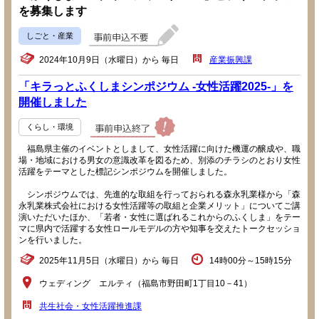
を募集します
しごと・産業
2024年10月9日（水曜日）から 毎日
産業振興課
「キラっとふくしまシンポジウム -女性活躍2025-」を
開催しました
くらし・環境
福島県主催のイベントとしまして、女性活躍に向けた機運の醸成や、職
場・地域における男女の意識改革を図るため、別添のチラシのとおり女性
活躍をテーマとした標記シンポジウムを開催しました。
シンポジウムでは、先進的な取組を行っておられる森永乳業様から「森
永乳業株式会社における女性活躍等の取組と企業メリット」についてご講
演いただいたほか、「若者・女性に選ばれるこれからのふくしま」をテー
マに県内で活躍する女性ロールモデルの方や知事を交えたトークセッショ
ンを行いました。
2025年11月5日（水曜日）から 毎日
14時00分～15時15分
ウェディング エルティ（福島市野田町1丁目10－41）
共生社会・女性活躍推進課