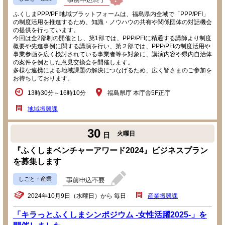
ふくしまPPP/PFI地域プラットフォームは、福島県内全域で「PPP/PFI」
の制度活用を推進するため、知識・ノウハウの共有や関係団体の対話機会
の提供を行っています。
今回は全2部制の開催とし、第1部では、PPP/PFIに精通する講師より制度
概要や先進事例に関する講演を行い、第２部では、PPP/PFIの制度活用や
事業参画を広く検討されている事業者等を対象に、講演内容や県内自治体
の案件を例とした意見交換会を開催します。
多様な連携による地域課題の解決につなげるため、広く皆さまのご参加を
お待ちしております。
13時30分～16時10分
福島県庁 本庁舎5F正庁
地域振興課
30
火曜日
日
『ふくしまベンチャーアワード2024』ビジネスプラン
を募集します
しごと・産業
2024年10月9日（水曜日）から 毎日
産業振興課
「キラっとふくしまシンポジウム -女性活躍2025-」を