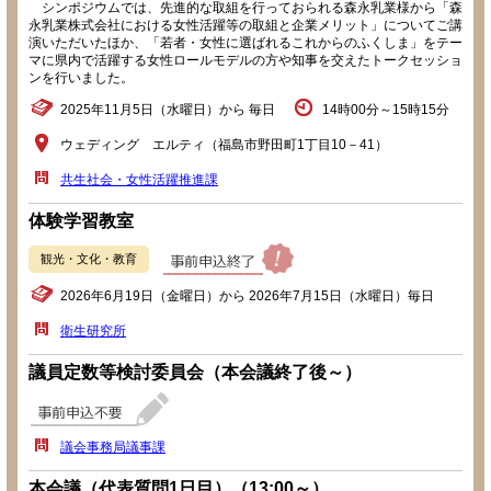
シンポジウムでは、先進的な取組を行っておられる森永乳業様から「森
永乳業株式会社における女性活躍等の取組と企業メリット」についてご講
演いただいたほか、「若者・女性に選ばれるこれからのふくしま」をテー
マに県内で活躍する女性ロールモデルの方や知事を交えたトークセッショ
ンを行いました。
2025年11月5日（水曜日）から 毎日
14時00分～15時15分
ウェディング エルティ（福島市野田町1丁目10－41）
共生社会・女性活躍推進課
体験学習教室
観光・文化・教育
2026年6月19日（金曜日）から 2026年7月15日（水曜日）毎日
衛生研究所
議員定数等検討委員会（本会議終了後～）
議会事務局議事課
本会議（代表質問1日目）（13:00～）