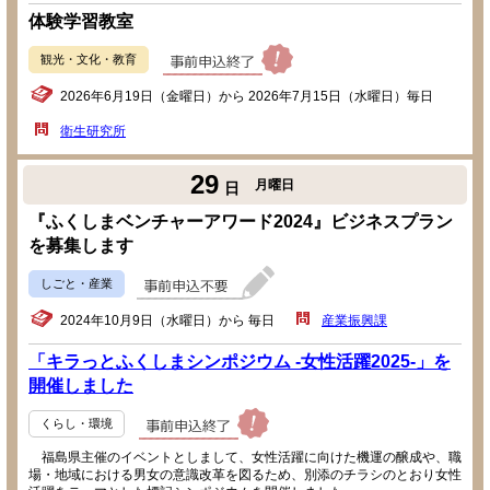
体験学習教室
観光・文化・教育
2026年6月19日（金曜日）から 2026年7月15日（水曜日）毎日
衛生研究所
29
月曜日
日
『ふくしまベンチャーアワード2024』ビジネスプラン
を募集します
しごと・産業
2024年10月9日（水曜日）から 毎日
産業振興課
「キラっとふくしまシンポジウム -女性活躍2025-」を
開催しました
くらし・環境
福島県主催のイベントとしまして、女性活躍に向けた機運の醸成や、職
場・地域における男女の意識改革を図るため、別添のチラシのとおり女性