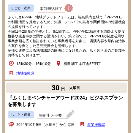
しごと・産業
ふくしまPPP/PFI地域プラットフォームは、福島県内全域で「PPP/PFI」
の制度活用を推進するため、知識・ノウハウの共有や関係団体の対話機会
の提供を行っています。
今回は全2部制の開催とし、第1部では、PPP/PFIに精通する講師より制度
概要や先進事例に関する講演を行い、第２部では、PPP/PFIの制度活用や
事業参画を広く検討されている事業者等を対象に、講演内容や県内自治体
の案件を例とした意見交換会を開催します。
多様な連携による地域課題の解決につなげるため、広く皆さまのご参加を
お待ちしております。
13時30分～16時10分
福島県庁 本庁舎5F正庁
地域振興課
30
火曜日
日
『ふくしまベンチャーアワード2024』ビジネスプラン
を募集します
しごと・産業
2024年10月9日（水曜日）から 毎日
産業振興課