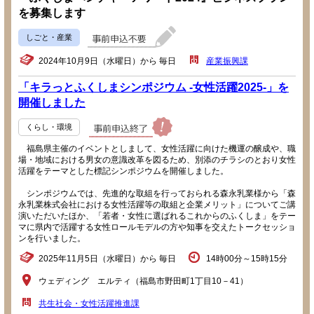
を募集します
しごと・産業
2024年10月9日（水曜日）から 毎日
産業振興課
「キラっとふくしまシンポジウム -女性活躍2025-」を
開催しました
くらし・環境
福島県主催のイベントとしまして、女性活躍に向けた機運の醸成や、職
場・地域における男女の意識改革を図るため、別添のチラシのとおり女性
活躍をテーマとした標記シンポジウムを開催しました。
シンポジウムでは、先進的な取組を行っておられる森永乳業様から「森
永乳業株式会社における女性活躍等の取組と企業メリット」についてご講
演いただいたほか、「若者・女性に選ばれるこれからのふくしま」をテー
マに県内で活躍する女性ロールモデルの方や知事を交えたトークセッショ
ンを行いました。
2025年11月5日（水曜日）から 毎日
14時00分～15時15分
ウェディング エルティ（福島市野田町1丁目10－41）
共生社会・女性活躍推進課