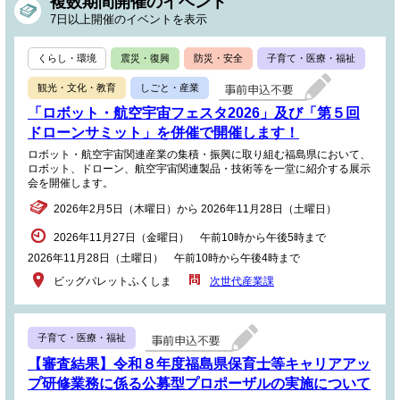
複数期間開催のイベント
7日以上開催のイベントを表示
くらし・環境
震災・復興
防災・安全
子育て・医療・福祉
観光・文化・教育
しごと・産業
「ロボット・航空宇宙フェスタ2026」及び「第５回
ドローンサミット」を併催で開催します！
ロボット・航空宇宙関連産業の集積・振興に取り組む福島県において、
ロボット、ドローン、航空宇宙関連製品・技術等を一堂に紹介する展示
会を開催します。
2026年2月5日（木曜日）から 2026年11月28日（土曜日）
2026年11月27日（金曜日） 午前10時から午後5時まで
2026年11月28日（土曜日） 午前10時から午後4時まで
ビッグパレットふくしま
次世代産業課
子育て・医療・福祉
【審査結果】令和８年度福島県保育士等キャリアアッ
プ研修業務に係る公募型プロポーザルの実施について