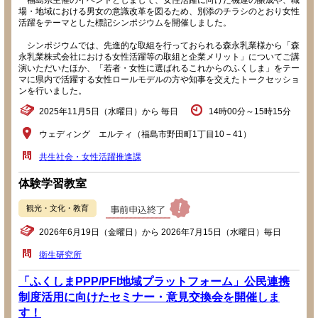
福島県主催のイベントとしまして、女性活躍に向けた機運の醸成や、職
場・地域における男女の意識改革を図るため、別添のチラシのとおり女性
活躍をテーマとした標記シンポジウムを開催しました。
シンポジウムでは、先進的な取組を行っておられる森永乳業様から「森
永乳業株式会社における女性活躍等の取組と企業メリット」についてご講
演いただいたほか、「若者・女性に選ばれるこれからのふくしま」をテー
マに県内で活躍する女性ロールモデルの方や知事を交えたトークセッショ
ンを行いました。
2025年11月5日（水曜日）から 毎日
14時00分～15時15分
ウェディング エルティ（福島市野田町1丁目10－41）
共生社会・女性活躍推進課
体験学習教室
観光・文化・教育
2026年6月19日（金曜日）から 2026年7月15日（水曜日）毎日
衛生研究所
「ふくしまPPP/PFI地域プラットフォーム」公民連携
制度活用に向けたセミナー・意見交換会を開催しま
す！