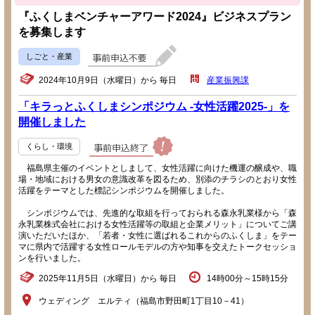
『ふくしまベンチャーアワード2024』ビジネスプラン
を募集します
しごと・産業
2024年10月9日（水曜日）から 毎日
産業振興課
「キラっとふくしまシンポジウム -女性活躍2025-」を
開催しました
くらし・環境
福島県主催のイベントとしまして、女性活躍に向けた機運の醸成や、職
場・地域における男女の意識改革を図るため、別添のチラシのとおり女性
活躍をテーマとした標記シンポジウムを開催しました。
シンポジウムでは、先進的な取組を行っておられる森永乳業様から「森
永乳業株式会社における女性活躍等の取組と企業メリット」についてご講
演いただいたほか、「若者・女性に選ばれるこれからのふくしま」をテー
マに県内で活躍する女性ロールモデルの方や知事を交えたトークセッショ
ンを行いました。
2025年11月5日（水曜日）から 毎日
14時00分～15時15分
ウェディング エルティ（福島市野田町1丁目10－41）