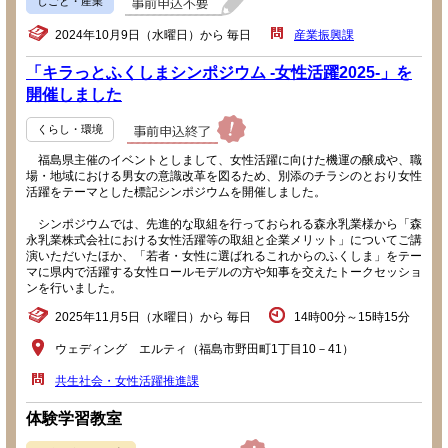
しごと・産業
2024年10月9日（水曜日）から 毎日
産業振興課
「キラっとふくしまシンポジウム -女性活躍2025-」を
開催しました
くらし・環境
福島県主催のイベントとしまして、女性活躍に向けた機運の醸成や、職
場・地域における男女の意識改革を図るため、別添のチラシのとおり女性
活躍をテーマとした標記シンポジウムを開催しました。
シンポジウムでは、先進的な取組を行っておられる森永乳業様から「森
永乳業株式会社における女性活躍等の取組と企業メリット」についてご講
演いただいたほか、「若者・女性に選ばれるこれからのふくしま」をテー
マに県内で活躍する女性ロールモデルの方や知事を交えたトークセッショ
ンを行いました。
2025年11月5日（水曜日）から 毎日
14時00分～15時15分
ウェディング エルティ（福島市野田町1丁目10－41）
共生社会・女性活躍推進課
体験学習教室