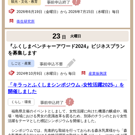
観光・文化・教育
2026年6月19日（金曜日）から 2026年7月15日（水曜日）毎日
衛生研究所
23
火曜日
日
『ふくしまベンチャーアワード2024』ビジネスプラン
を募集します
しごと・産業
2024年10月9日（水曜日）から 毎日
産業振興課
「キラっとふくしまシンポジウム -女性活躍2025-」を
開催しました
くらし・環境
福島県主催のイベントとしまして、女性活躍に向けた機運の醸成や、職
場・地域における男女の意識改革を図るため、別添のチラシのとおり女性
活躍をテーマとした標記シンポジウムを開催しました。
シンポジウムでは、先進的な取組を行っておられる森永乳業様から「森