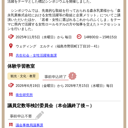
活躍をテーマとした標記シンポジウムを開催しました。
シンポジウムでは、先進的な取組を行っておられる森永乳業様から「森
永乳業株式会社における女性活躍等の取組と企業メリット」についてご講
演いただいたほか、「若者・女性に選ばれるこれからのふくしま」をテー
マに県内で活躍する女性ロールモデルの方や知事を交えたトークセッショ
ンを行いました。
2025年11月5日（水曜日）から 毎日
14時00分～15時15分
ウェディング エルティ（福島市野田町1丁目10－41）
共生社会・女性活躍推進課
体験学習教室
観光・文化・教育
2026年6月19日（金曜日）から 2026年7月15日（水曜日）毎日
衛生研究所
議員定数等検討委員会（本会議終了後～）
議会事務局議事課