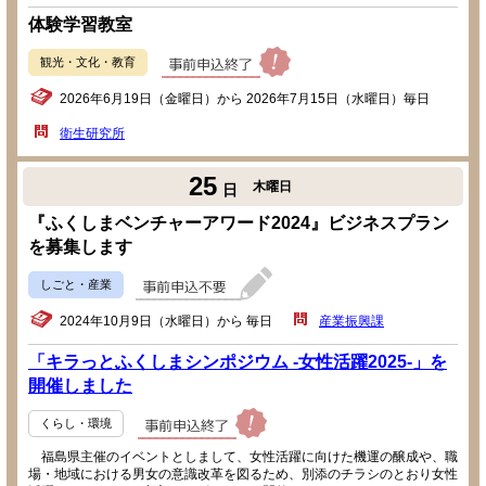
体験学習教室
観光・文化・教育
2026年6月19日（金曜日）から 2026年7月15日（水曜日）毎日
衛生研究所
25
木曜日
日
『ふくしまベンチャーアワード2024』ビジネスプラン
を募集します
しごと・産業
2024年10月9日（水曜日）から 毎日
産業振興課
「キラっとふくしまシンポジウム -女性活躍2025-」を
開催しました
くらし・環境
福島県主催のイベントとしまして、女性活躍に向けた機運の醸成や、職
場・地域における男女の意識改革を図るため、別添のチラシのとおり女性