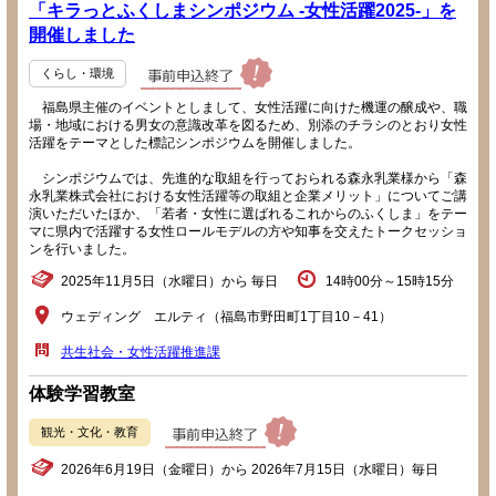
「キラっとふくしまシンポジウム -女性活躍2025-」を
開催しました
くらし・環境
福島県主催のイベントとしまして、女性活躍に向けた機運の醸成や、職
場・地域における男女の意識改革を図るため、別添のチラシのとおり女性
活躍をテーマとした標記シンポジウムを開催しました。
シンポジウムでは、先進的な取組を行っておられる森永乳業様から「森
永乳業株式会社における女性活躍等の取組と企業メリット」についてご講
演いただいたほか、「若者・女性に選ばれるこれからのふくしま」をテー
マに県内で活躍する女性ロールモデルの方や知事を交えたトークセッショ
ンを行いました。
2025年11月5日（水曜日）から 毎日
14時00分～15時15分
ウェディング エルティ（福島市野田町1丁目10－41）
共生社会・女性活躍推進課
体験学習教室
観光・文化・教育
2026年6月19日（金曜日）から 2026年7月15日（水曜日）毎日