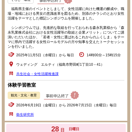
福島県主催のイベントとしまして、女性活躍に向けた機運の醸成や、職
場・地域における男女の意識改革を図るため、別添のチラシのとおり女性
活躍をテーマとした標記シンポジウムを開催しました。
シンポジウムでは、先進的な取組を行っておられる森永乳業様から「森
永乳業株式会社における女性活躍等の取組と企業メリット」についてご講
演いただいたほか、「若者・女性に選ばれるこれからのふくしま」をテー
マに県内で活躍する女性ロールモデルの方や知事を交えたトークセッショ
ンを行いました。
2025年11月5日（水曜日）から 毎日
14時00分～15時15分
ウェディング エルティ（福島市野田町1丁目10－41）
共生社会・女性活躍推進課
体験学習教室
観光・文化・教育
2026年6月19日（金曜日）から 2026年7月15日（水曜日）毎日
衛生研究所
28
日曜日
日