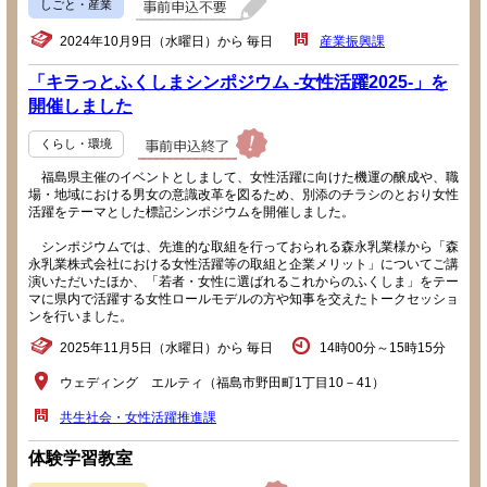
しごと・産業
2024年10月9日（水曜日）から 毎日
産業振興課
「キラっとふくしまシンポジウム -女性活躍2025-」を
開催しました
くらし・環境
福島県主催のイベントとしまして、女性活躍に向けた機運の醸成や、職
場・地域における男女の意識改革を図るため、別添のチラシのとおり女性
活躍をテーマとした標記シンポジウムを開催しました。
シンポジウムでは、先進的な取組を行っておられる森永乳業様から「森
永乳業株式会社における女性活躍等の取組と企業メリット」についてご講
演いただいたほか、「若者・女性に選ばれるこれからのふくしま」をテー
マに県内で活躍する女性ロールモデルの方や知事を交えたトークセッショ
ンを行いました。
2025年11月5日（水曜日）から 毎日
14時00分～15時15分
ウェディング エルティ（福島市野田町1丁目10－41）
共生社会・女性活躍推進課
体験学習教室