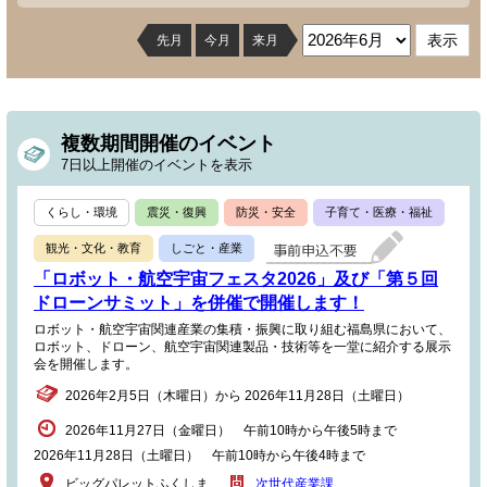
先月
今月
来月
複数期間開催のイベント
7日以上開催のイベントを表示
くらし・環境
震災・復興
防災・安全
子育て・医療・福祉
観光・文化・教育
しごと・産業
「ロボット・航空宇宙フェスタ2026」及び「第５回
ドローンサミット」を併催で開催します！
ロボット・航空宇宙関連産業の集積・振興に取り組む福島県において、
ロボット、ドローン、航空宇宙関連製品・技術等を一堂に紹介する展示
会を開催します。
2026年2月5日（木曜日）から 2026年11月28日（土曜日）
2026年11月27日（金曜日） 午前10時から午後5時まで
2026年11月28日（土曜日） 午前10時から午後4時まで
ビッグパレットふくしま
次世代産業課