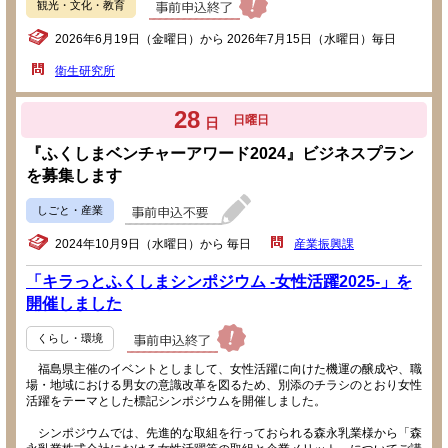
観光・文化・教育
2026年6月19日（金曜日）から 2026年7月15日（水曜日）毎日
衛生研究所
28
日曜日
日
『ふくしまベンチャーアワード2024』ビジネスプラン
を募集します
しごと・産業
2024年10月9日（水曜日）から 毎日
産業振興課
「キラっとふくしまシンポジウム -女性活躍2025-」を
開催しました
くらし・環境
福島県主催のイベントとしまして、女性活躍に向けた機運の醸成や、職
場・地域における男女の意識改革を図るため、別添のチラシのとおり女性
活躍をテーマとした標記シンポジウムを開催しました。
シンポジウムでは、先進的な取組を行っておられる森永乳業様から「森