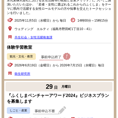
永乳業株式会社における女性活躍等の取組と企業メリット」についてご講
演いただいたほか、「若者・女性に選ばれるこれからのふくしま」をテー
マに県内で活躍する女性ロールモデルの方や知事を交えたトークセッショ
ンを行いました。
2025年11月5日（水曜日）から 毎日
14時00分～15時15分
ウェディング エルティ（福島市野田町1丁目10－41）
共生社会・女性活躍推進課
体験学習教室
観光・文化・教育
2026年6月19日（金曜日）から 2026年7月15日（水曜日）毎日
衛生研究所
29
月曜日
日
『ふくしまベンチャーアワード2024』ビジネスプラン
を募集します
しごと・産業