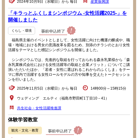
2024年10月9日（水曜日）から 毎日
産業振興課
「キラっとふくしまシンポジウム -女性活躍2025-」を
開催しました
くらし・環境
福島県主催のイベントとしまして、女性活躍に向けた機運の醸成や、職
場・地域における男女の意識改革を図るため、別添のチラシのとおり女性
活躍をテーマとした標記シンポジウムを開催しました。
シンポジウムでは、先進的な取組を行っておられる森永乳業様から「森
永乳業株式会社における女性活躍等の取組と企業メリット」についてご講
演いただいたほか、「若者・女性に選ばれるこれからのふくしま」をテー
マに県内で活躍する女性ロールモデルの方や知事を交えたトークセッショ
ンを行いました。
2025年11月5日（水曜日）から 毎日
14時00分～15時15分
ウェディング エルティ（福島市野田町1丁目10－41）
共生社会・女性活躍推進課
体験学習教室
観光・文化・教育