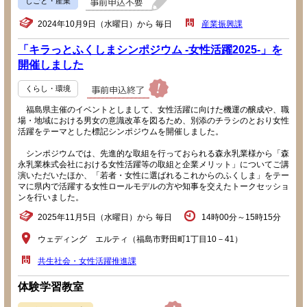
しごと・産業
2024年10月9日（水曜日）から 毎日
産業振興課
「キラっとふくしまシンポジウム -女性活躍2025-」を
開催しました
くらし・環境
福島県主催のイベントとしまして、女性活躍に向けた機運の醸成や、職
場・地域における男女の意識改革を図るため、別添のチラシのとおり女性
活躍をテーマとした標記シンポジウムを開催しました。
シンポジウムでは、先進的な取組を行っておられる森永乳業様から「森
永乳業株式会社における女性活躍等の取組と企業メリット」についてご講
演いただいたほか、「若者・女性に選ばれるこれからのふくしま」をテー
マに県内で活躍する女性ロールモデルの方や知事を交えたトークセッショ
ンを行いました。
2025年11月5日（水曜日）から 毎日
14時00分～15時15分
ウェディング エルティ（福島市野田町1丁目10－41）
共生社会・女性活躍推進課
体験学習教室