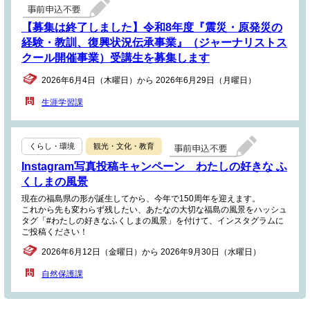
【募集は終了しました】令和8年度『震災・原発災の
経験・教訓、復興状況伝承事業』（ジャーナリストス
クール開催事業）受講生を募集します
2026年6月4日（木曜日）から 2026年6月29日（月曜日）
生涯学習課
くらし・環境
観光・文化・教育
Instagram写真投稿キャンペーン わたしの好きな ふ
くしまの風景
現在の福島県の形が誕生してから、今年で150周年を迎えます。
これから先も変わらず残したい、あたなの大切な福島の風景をハッシュ
タグ「#わたしの好きなふくしまの風景」を付けて、インスタグラムに
ご投稿ください！
2026年6月12日（金曜日）から 2026年9月30日（水曜日）
自然保護課