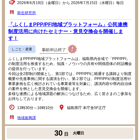
2026年6月19日（金曜日）から 2026年7月15日（水曜日）毎日
衛生研究所
「ふくしまPPP/PFI地域プラットフォーム」公民連携
制度活用に向けたセミナー・意見交換会を開催しま
す！
しごと・産業
ふくしまPPP/PFI地域プラットフォームは、福島県内全域で「PPP/PFI」
の制度活用を推進するため、知識・ノウハウの共有や関係団体の対話機会
の提供を行っています。
今回は全2部制の開催とし、第1部では、PPP/PFIに精通する講師より制度
概要や先進事例に関する講演を行い、第２部では、PPP/PFIの制度活用や
事業参画を広く検討されている事業者等を対象に、講演内容や県内自治体
の案件を例とした意見交換会を開催します。
多様な連携による地域課題の解決につなげるため、広く皆さまのご参加を
お待ちしております。
13時30分～16時10分
福島県庁 本庁舎5F正庁
地域振興課
30
火曜日
日