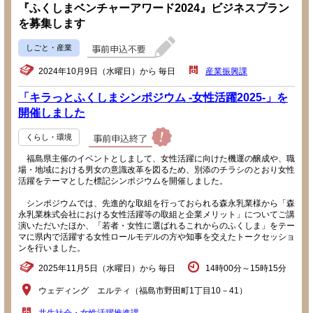
『ふくしまベンチャーアワード2024』ビジネスプラン
を募集します
しごと・産業
2024年10月9日（水曜日）から 毎日
産業振興課
「キラっとふくしまシンポジウム -女性活躍2025-」を
開催しました
くらし・環境
福島県主催のイベントとしまして、女性活躍に向けた機運の醸成や、職
場・地域における男女の意識改革を図るため、別添のチラシのとおり女性
活躍をテーマとした標記シンポジウムを開催しました。
シンポジウムでは、先進的な取組を行っておられる森永乳業様から「森
永乳業株式会社における女性活躍等の取組と企業メリット」についてご講
演いただいたほか、「若者・女性に選ばれるこれからのふくしま」をテー
マに県内で活躍する女性ロールモデルの方や知事を交えたトークセッショ
ンを行いました。
2025年11月5日（水曜日）から 毎日
14時00分～15時15分
ウェディング エルティ（福島市野田町1丁目10－41）