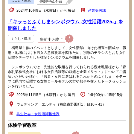
しごと・産業
2024年10月9日（水曜日）から 毎日
産業振興課
「キラっとふくしまシンポジウム -女性活躍2025-」を
開催しました
くらし・環境
福島県主催のイベントとしまして、女性活躍に向けた機運の醸成や、職
場・地域における男女の意識改革を図るため、別添のチラシのとおり女性
活躍をテーマとした標記シンポジウムを開催しました。
シンポジウムでは、先進的な取組を行っておられる森永乳業様から「森
永乳業株式会社における女性活躍等の取組と企業メリット」についてご講
演いただいたほか、「若者・女性に選ばれるこれからのふくしま」をテー
マに県内で活躍する女性ロールモデルの方や知事を交えたトークセッショ
ンを行いました。
2025年11月5日（水曜日）から 毎日
14時00分～15時15分
ウェディング エルティ（福島市野田町1丁目10－41）
共生社会・女性活躍推進課
体験学習教室