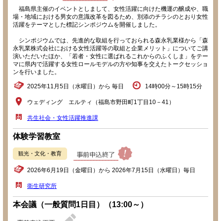
福島県主催のイベントとしまして、女性活躍に向けた機運の醸成や、職
場・地域における男女の意識改革を図るため、別添のチラシのとおり女性
活躍をテーマとした標記シンポジウムを開催しました。
シンポジウムでは、先進的な取組を行っておられる森永乳業様から「森
永乳業株式会社における女性活躍等の取組と企業メリット」についてご講
演いただいたほか、「若者・女性に選ばれるこれからのふくしま」をテー
マに県内で活躍する女性ロールモデルの方や知事を交えたトークセッショ
ンを行いました。
2025年11月5日（水曜日）から 毎日
14時00分～15時15分
ウェディング エルティ（福島市野田町1丁目10－41）
共生社会・女性活躍推進課
体験学習教室
観光・文化・教育
2026年6月19日（金曜日）から 2026年7月15日（水曜日）毎日
衛生研究所
本会議（一般質問1日目）（13:00～）