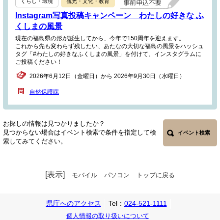
くらし・環境
観光・文化・教育
Instagram写真投稿キャンペーン わたしの好きな ふ
くしまの風景
現在の福島県の形が誕生してから、今年で150周年を迎えます。
これから先も変わらず残したい、あたなの大切な福島の風景をハッシュ
タグ「#わたしの好きなふくしまの風景」を付けて、インスタグラムに
ご投稿ください！
2026年6月12日（金曜日）から 2026年9月30日（水曜日）
自然保護課
お探しの情報は見つかりましたか？
見つからない場合はイベント検索で条件を指定して検
イベント検索
索してみてください。
[表示]
モバイル
パソコン
トップに戻る
県庁へのアクセス
Tel：
024-521-1111
個人情報の取り扱いについて