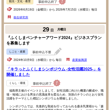
観光・文化・教育
2026年6月19日（金曜日）から 2026年7月15日（水曜日）毎日
衛生研究所
29
月曜日
日
『ふくしまベンチャーアワード2024』ビジネスプラン
を募集します
しごと・産業
2024年10月9日（水曜日）から 毎日
産業振興課
「キラっとふくしまシンポジウム -女性活躍2025-」を
開催しました
くらし・環境
福島県主催のイベントとしまして、女性活躍に向けた機運の醸成や、職
場・地域における男女の意識改革を図るため、別添のチラシのとおり女性
活躍をテーマとした標記シンポジウムを開催しました。
シンポジウムでは、先進的な取組を行っておられる森永乳業様から「森