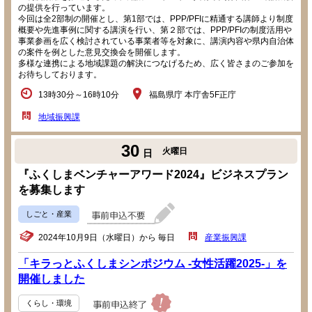
の提供を行っています。
今回は全2部制の開催とし、第1部では、PPP/PFIに精通する講師より制度
概要や先進事例に関する講演を行い、第２部では、PPP/PFIの制度活用や
事業参画を広く検討されている事業者等を対象に、講演内容や県内自治体
の案件を例とした意見交換会を開催します。
多様な連携による地域課題の解決につなげるため、広く皆さまのご参加を
お待ちしております。
13時30分～16時10分
福島県庁 本庁舎5F正庁
地域振興課
30
火曜日
日
『ふくしまベンチャーアワード2024』ビジネスプラン
を募集します
しごと・産業
2024年10月9日（水曜日）から 毎日
産業振興課
「キラっとふくしまシンポジウム -女性活躍2025-」を
開催しました
くらし・環境