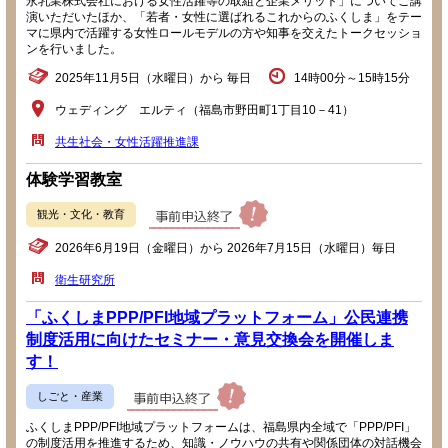
永乳業株式会社における女性活躍等の取組と企業メリット」についてご講
演いただいたほか、「若者・女性に選ばれるこれからのふくしま」をテー
マに県内で活躍する女性ロールモデルの方や知事を交えたトークセッショ
ンを行いました。
2025年11月5日（水曜日）から 毎日
14時00分～15時15分
ウェディング エルティ（福島市野田町1丁目10－41）
共生社会・女性活躍推進課
体験学習教室
観光・文化・教育
2026年6月19日（金曜日）から 2026年7月15日（水曜日）毎日
衛生研究所
「ふくしまPPP/PFI地域プラットフォーム」公民連携
制度活用に向けたセミナー・意見交換会を開催しま
す！
しごと・産業
ふくしまPPP/PFI地域プラットフォームは、福島県内全域で「PPP/PFI」
の制度活用を推進するため、知識・ノウハウの共有や関係団体の対話機会