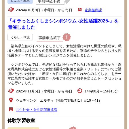
しごと・産業
2024年10月9日（水曜日）から 毎日
産業振興課
「キラっとふくしまシンポジウム -女性活躍2025-」を
開催しました
くらし・環境
福島県主催のイベントとしまして、女性活躍に向けた機運の醸成や、職
場・地域における男女の意識改革を図るため、別添のチラシのとおり女性
活躍をテーマとした標記シンポジウムを開催しました。
シンポジウムでは、先進的な取組を行っておられる森永乳業様から「森
永乳業株式会社における女性活躍等の取組と企業メリット」についてご講
演いただいたほか、「若者・女性に選ばれるこれからのふくしま」をテー
マに県内で活躍する女性ロールモデルの方や知事を交えたトークセッショ
ンを行いました。
2025年11月5日（水曜日）から 毎日
14時00分～15時15分
ウェディング エルティ（福島市野田町1丁目10－41）
共生社会・女性活躍推進課
体験学習教室