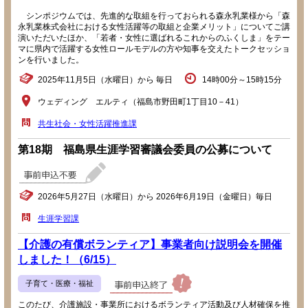
シンポジウムでは、先進的な取組を行っておられる森永乳業様から「森
永乳業株式会社における女性活躍等の取組と企業メリット」についてご講
演いただいたほか、「若者・女性に選ばれるこれからのふくしま」をテー
マに県内で活躍する女性ロールモデルの方や知事を交えたトークセッショ
ンを行いました。
2025年11月5日（水曜日）から 毎日
14時00分～15時15分
ウェディング エルティ（福島市野田町1丁目10－41）
共生社会・女性活躍推進課
第18期 福島県生涯学習審議会委員の公募について
2026年5月27日（水曜日）から 2026年6月19日（金曜日）毎日
生涯学習課
【介護の有償ボランティア】事業者向け説明会を開催
しました！（6/15）
子育て・医療・福祉
このたび、介護施設・事業所におけるボランティア活動及び人材確保を推