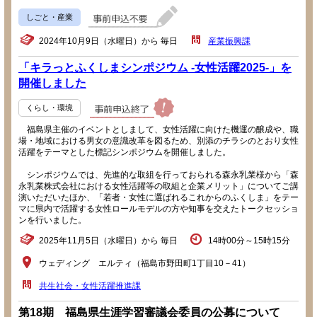
しごと・産業
2024年10月9日（水曜日）から 毎日
産業振興課
「キラっとふくしまシンポジウム -女性活躍2025-」を
開催しました
くらし・環境
福島県主催のイベントとしまして、女性活躍に向けた機運の醸成や、職
場・地域における男女の意識改革を図るため、別添のチラシのとおり女性
活躍をテーマとした標記シンポジウムを開催しました。
シンポジウムでは、先進的な取組を行っておられる森永乳業様から「森
永乳業株式会社における女性活躍等の取組と企業メリット」についてご講
演いただいたほか、「若者・女性に選ばれるこれからのふくしま」をテー
マに県内で活躍する女性ロールモデルの方や知事を交えたトークセッショ
ンを行いました。
2025年11月5日（水曜日）から 毎日
14時00分～15時15分
ウェディング エルティ（福島市野田町1丁目10－41）
共生社会・女性活躍推進課
第18期 福島県生涯学習審議会委員の公募について