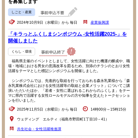
を募集します
しごと・産業
2024年10月9日（水曜日）から 毎日
産業振興課
「キラっとふくしまシンポジウム -女性活躍2025-」を
開催しました
くらし・環境
福島県主催のイベントとしまして、女性活躍に向けた機運の醸成や、職
場・地域における男女の意識改革を図るため、別添のチラシのとおり女性
活躍をテーマとした標記シンポジウムを開催しました。
シンポジウムでは、先進的な取組を行っておられる森永乳業様から「森
永乳業株式会社における女性活躍等の取組と企業メリット」についてご講
演いただいたほか、「若者・女性に選ばれるこれからのふくしま」をテー
マに県内で活躍する女性ロールモデルの方や知事を交えたトークセッショ
ンを行いました。
2025年11月5日（水曜日）から 毎日
14時00分～15時15分
ウェディング エルティ（福島市野田町1丁目10－41）
共生社会・女性活躍推進課