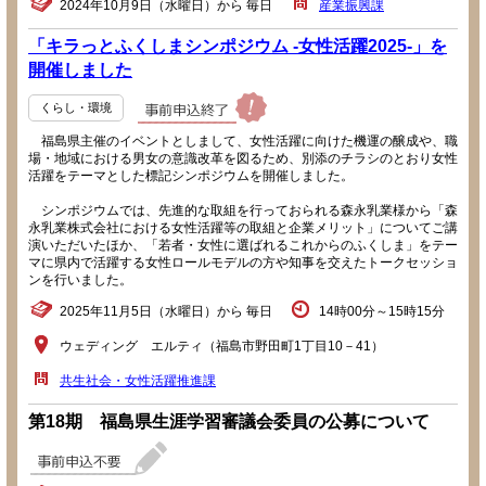
2024年10月9日（水曜日）から 毎日
産業振興課
「キラっとふくしまシンポジウム -女性活躍2025-」を
開催しました
くらし・環境
福島県主催のイベントとしまして、女性活躍に向けた機運の醸成や、職
場・地域における男女の意識改革を図るため、別添のチラシのとおり女性
活躍をテーマとした標記シンポジウムを開催しました。
シンポジウムでは、先進的な取組を行っておられる森永乳業様から「森
永乳業株式会社における女性活躍等の取組と企業メリット」についてご講
演いただいたほか、「若者・女性に選ばれるこれからのふくしま」をテー
マに県内で活躍する女性ロールモデルの方や知事を交えたトークセッショ
ンを行いました。
2025年11月5日（水曜日）から 毎日
14時00分～15時15分
ウェディング エルティ（福島市野田町1丁目10－41）
共生社会・女性活躍推進課
第18期 福島県生涯学習審議会委員の公募について