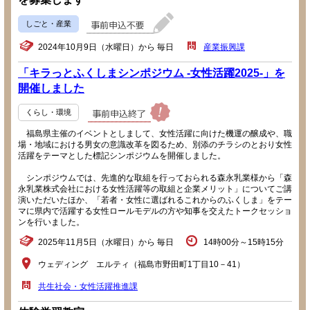
しごと・産業
2024年10月9日（水曜日）から 毎日
産業振興課
「キラっとふくしまシンポジウム -女性活躍2025-」を
開催しました
くらし・環境
福島県主催のイベントとしまして、女性活躍に向けた機運の醸成や、職
場・地域における男女の意識改革を図るため、別添のチラシのとおり女性
活躍をテーマとした標記シンポジウムを開催しました。
シンポジウムでは、先進的な取組を行っておられる森永乳業様から「森
永乳業株式会社における女性活躍等の取組と企業メリット」についてご講
演いただいたほか、「若者・女性に選ばれるこれからのふくしま」をテー
マに県内で活躍する女性ロールモデルの方や知事を交えたトークセッショ
ンを行いました。
2025年11月5日（水曜日）から 毎日
14時00分～15時15分
ウェディング エルティ（福島市野田町1丁目10－41）
共生社会・女性活躍推進課