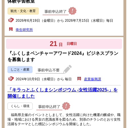
体験学習教室
観光・文化・教育
2026年6月19日（金曜日）から 2026年7月15日（水曜日）毎日
衛生研究所
21
日曜日
日
『ふくしまベンチャーアワード2024』ビジネスプラン
を募集します
しごと・産業
2024年10月9日（水曜日）から 毎日
産業振興課
「キラっとふくしまシンポジウム -女性活躍2025-」を
開催しました
くらし・環境
福島県主催のイベントとしまして、女性活躍に向けた機運の醸成や、職
場・地域における男女の意識改革を図るため、別添のチラシのとおり女性
活躍をテーマとした標記シンポジウムを開催しました。