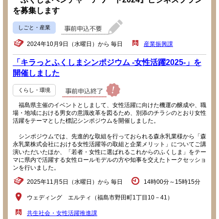
を募集します
しごと・産業
2024年10月9日（水曜日）から 毎日
産業振興課
「キラっとふくしまシンポジウム -女性活躍2025-」を
開催しました
くらし・環境
福島県主催のイベントとしまして、女性活躍に向けた機運の醸成や、職
場・地域における男女の意識改革を図るため、別添のチラシのとおり女性
活躍をテーマとした標記シンポジウムを開催しました。
シンポジウムでは、先進的な取組を行っておられる森永乳業様から「森
永乳業株式会社における女性活躍等の取組と企業メリット」についてご講
演いただいたほか、「若者・女性に選ばれるこれからのふくしま」をテー
マに県内で活躍する女性ロールモデルの方や知事を交えたトークセッショ
ンを行いました。
2025年11月5日（水曜日）から 毎日
14時00分～15時15分
ウェディング エルティ（福島市野田町1丁目10－41）
共生社会・女性活躍推進課