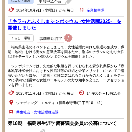
しごと・産業
2024年10月9日（水曜日）から 毎日
産業振興課
「キラっとふくしまシンポジウム -女性活躍2025-」を
開催しました
くらし・環境
福島県主催のイベントとしまして、女性活躍に向けた機運の醸成や、職
場・地域における男女の意識改革を図るため、別添のチラシのとおり女性
活躍をテーマとした標記シンポジウムを開催しました。
シンポジウムでは、先進的な取組を行っておられる森永乳業様から「森
永乳業株式会社における女性活躍等の取組と企業メリット」についてご講
演いただいたほか、「若者・女性に選ばれるこれからのふくしま」をテー
マに県内で活躍する女性ロールモデルの方や知事を交えたトークセッショ
ンを行いました。
2025年11月5日（水曜日）から 毎日
14時00分～15時15分
ウェディング エルティ（福島市野田町1丁目10－41）
共生社会・女性活躍推進課
第18期 福島県生涯学習審議会委員の公募について