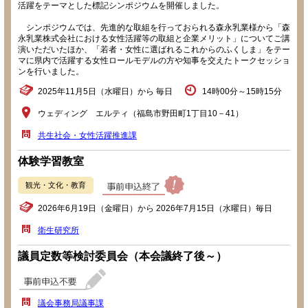
活躍をテーマとした標記シンポジウムを開催しました。
シンポジウムでは、先進的な取組を行っておられる森永乳業様から「森
永乳業株式会社における女性活躍等の取組と企業メリット」についてご講
演いただいたほか、「若者・女性に選ばれるこれからのふくしま」をテー
マに県内で活躍する女性ロールモデルの方や知事を交えたトークセッショ
ンを行いました。
2025年11月5日（水曜日）から 毎日
14時00分～15時15分
ウェディング エルティ（福島市野田町1丁目10－41）
共生社会・女性活躍推進課
体験学習教室
観光・文化・教育
2026年6月19日（金曜日）から 2026年7月15日（水曜日）毎日
衛生研究所
議員定数等検討委員会（本会議終了後～）
議会事務局議事課