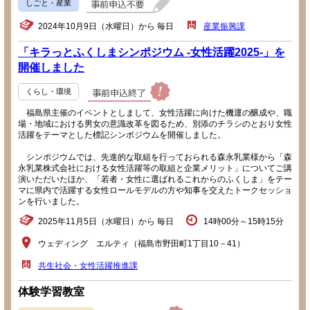
しごと・産業
2024年10月9日（水曜日）から 毎日
産業振興課
「キラっとふくしまシンポジウム -女性活躍2025-」を
開催しました
くらし・環境
福島県主催のイベントとしまして、女性活躍に向けた機運の醸成や、職
場・地域における男女の意識改革を図るため、別添のチラシのとおり女性
活躍をテーマとした標記シンポジウムを開催しました。
シンポジウムでは、先進的な取組を行っておられる森永乳業様から「森
永乳業株式会社における女性活躍等の取組と企業メリット」についてご講
演いただいたほか、「若者・女性に選ばれるこれからのふくしま」をテー
マに県内で活躍する女性ロールモデルの方や知事を交えたトークセッショ
ンを行いました。
2025年11月5日（水曜日）から 毎日
14時00分～15時15分
ウェディング エルティ（福島市野田町1丁目10－41）
共生社会・女性活躍推進課
体験学習教室