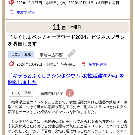
2026年5月27日（水曜日）から 2026年6月19日（金曜日）毎日
生涯学習課
11
木曜日
日
『ふくしまベンチャーアワード2024』ビジネスプラン
を募集します
しごと・産業
2024年10月9日（水曜日）から 毎日
産業振興課
「キラっとふくしまシンポジウム -女性活躍2025-」を
開催しました
くらし・環境
福島県主催のイベントとしまして、女性活躍に向けた機運の醸成や、職
場・地域における男女の意識改革を図るため、別添のチラシのとおり女性
活躍をテーマとした標記シンポジウムを開催しました。
シンポジウムでは、先進的な取組を行っておられる森永乳業様から「森
永乳業株式会社における女性活躍等の取組と企業メリット」についてご講
演いただいたほか、「若者・女性に選ばれるこれからのふくしま」をテー