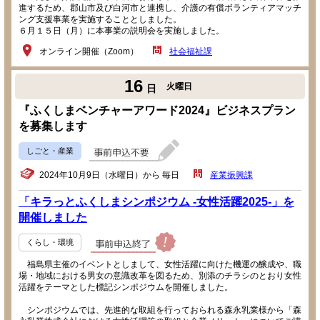
進するため、郡山市及び白河市と連携し、介護の有償ボランティアマッチ
ング支援事業を実施することとしました。
６月１５日（月）に本事業の説明会を実施しました。
オンライン開催（Zoom）
社会福祉課
16
火曜日
日
『ふくしまベンチャーアワード2024』ビジネスプラン
を募集します
しごと・産業
2024年10月9日（水曜日）から 毎日
産業振興課
「キラっとふくしまシンポジウム -女性活躍2025-」を
開催しました
くらし・環境
福島県主催のイベントとしまして、女性活躍に向けた機運の醸成や、職
場・地域における男女の意識改革を図るため、別添のチラシのとおり女性
活躍をテーマとした標記シンポジウムを開催しました。
シンポジウムでは、先進的な取組を行っておられる森永乳業様から「森