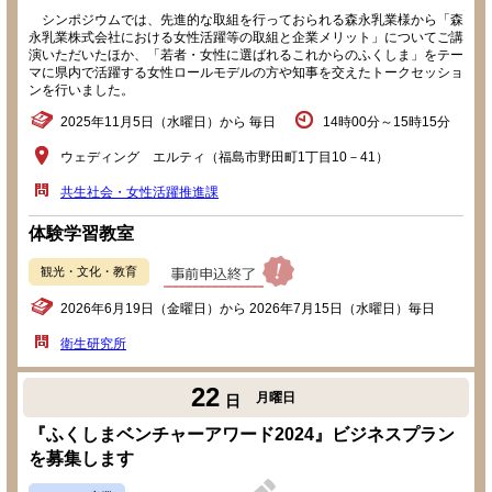
シンポジウムでは、先進的な取組を行っておられる森永乳業様から「森
永乳業株式会社における女性活躍等の取組と企業メリット」についてご講
演いただいたほか、「若者・女性に選ばれるこれからのふくしま」をテー
マに県内で活躍する女性ロールモデルの方や知事を交えたトークセッショ
ンを行いました。
2025年11月5日（水曜日）から 毎日
14時00分～15時15分
ウェディング エルティ（福島市野田町1丁目10－41）
共生社会・女性活躍推進課
体験学習教室
観光・文化・教育
2026年6月19日（金曜日）から 2026年7月15日（水曜日）毎日
衛生研究所
22
月曜日
日
『ふくしまベンチャーアワード2024』ビジネスプラン
を募集します