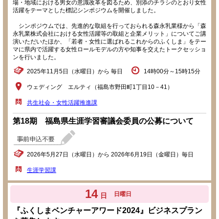
場・地域における男女の意識改革を図るため、別添のチラシのとおり女性
活躍をテーマとした標記シンポジウムを開催しました。
シンポジウムでは、先進的な取組を行っておられる森永乳業様から「森
永乳業株式会社における女性活躍等の取組と企業メリット」についてご講
演いただいたほか、「若者・女性に選ばれるこれからのふくしま」をテー
マに県内で活躍する女性ロールモデルの方や知事を交えたトークセッショ
ンを行いました。
2025年11月5日（水曜日）から 毎日
14時00分～15時15分
ウェディング エルティ（福島市野田町1丁目10－41）
共生社会・女性活躍推進課
第18期 福島県生涯学習審議会委員の公募について
2026年5月27日（水曜日）から 2026年6月19日（金曜日）毎日
生涯学習課
14
日曜日
日
『ふくしまベンチャーアワード2024』ビジネスプラン