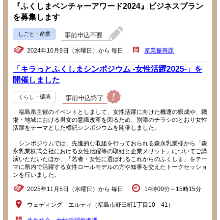
『ふくしまベンチャーアワード2024』ビジネスプラン
を募集します
しごと・産業
2024年10月9日（水曜日）から 毎日
産業振興課
「キラっとふくしまシンポジウム -女性活躍2025-」を
開催しました
くらし・環境
福島県主催のイベントとしまして、女性活躍に向けた機運の醸成や、職
場・地域における男女の意識改革を図るため、別添のチラシのとおり女性
活躍をテーマとした標記シンポジウムを開催しました。
シンポジウムでは、先進的な取組を行っておられる森永乳業様から「森
永乳業株式会社における女性活躍等の取組と企業メリット」についてご講
演いただいたほか、「若者・女性に選ばれるこれからのふくしま」をテー
マに県内で活躍する女性ロールモデルの方や知事を交えたトークセッショ
ンを行いました。
2025年11月5日（水曜日）から 毎日
14時00分～15時15分
ウェディング エルティ（福島市野田町1丁目10－41）