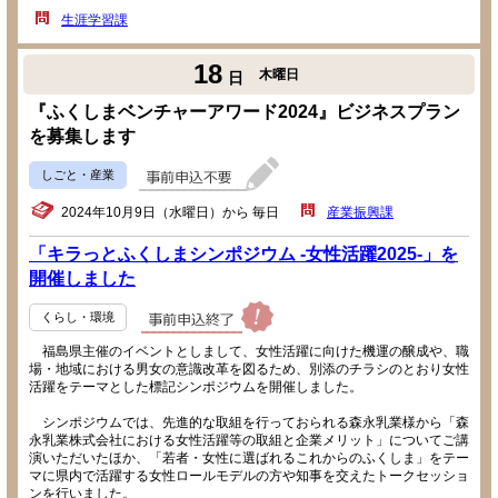
生涯学習課
18
木曜日
日
『ふくしまベンチャーアワード2024』ビジネスプラン
を募集します
しごと・産業
2024年10月9日（水曜日）から 毎日
産業振興課
「キラっとふくしまシンポジウム -女性活躍2025-」を
開催しました
くらし・環境
福島県主催のイベントとしまして、女性活躍に向けた機運の醸成や、職
場・地域における男女の意識改革を図るため、別添のチラシのとおり女性
活躍をテーマとした標記シンポジウムを開催しました。
シンポジウムでは、先進的な取組を行っておられる森永乳業様から「森
永乳業株式会社における女性活躍等の取組と企業メリット」についてご講
演いただいたほか、「若者・女性に選ばれるこれからのふくしま」をテー
マに県内で活躍する女性ロールモデルの方や知事を交えたトークセッショ
ンを行いました。