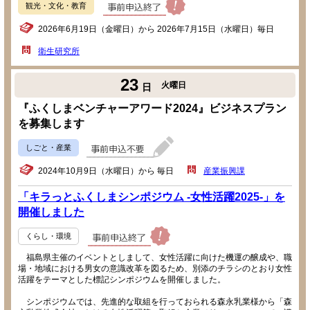
観光・文化・教育
2026年6月19日（金曜日）から 2026年7月15日（水曜日）毎日
衛生研究所
23
火曜日
日
『ふくしまベンチャーアワード2024』ビジネスプラン
を募集します
しごと・産業
2024年10月9日（水曜日）から 毎日
産業振興課
「キラっとふくしまシンポジウム -女性活躍2025-」を
開催しました
くらし・環境
福島県主催のイベントとしまして、女性活躍に向けた機運の醸成や、職
場・地域における男女の意識改革を図るため、別添のチラシのとおり女性
活躍をテーマとした標記シンポジウムを開催しました。
シンポジウムでは、先進的な取組を行っておられる森永乳業様から「森