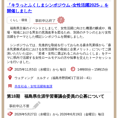
「キラっとふくしまシンポジウム -女性活躍2025-」を
開催しました
くらし・環境
福島県主催のイベントとしまして、女性活躍に向けた機運の醸成や、職
場・地域における男女の意識改革を図るため、別添のチラシのとおり女性
活躍をテーマとした標記シンポジウムを開催しました。
シンポジウムでは、先進的な取組を行っておられる森永乳業様から「森
永乳業株式会社における女性活躍等の取組と企業メリット」についてご講
演いただいたほか、「若者・女性に選ばれるこれからのふくしま」をテー
マに県内で活躍する女性ロールモデルの方や知事を交えたトークセッショ
ンを行いました。
2025年11月5日（水曜日）から 毎日
14時00分～15時15分
ウェディング エルティ（福島市野田町1丁目10－41）
共生社会・女性活躍推進課
第18期 福島県生涯学習審議会委員の公募について
2026年5月27日（水曜日）から 2026年6月19日（金曜日）毎日