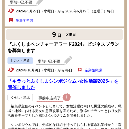
2026年5月27日（水曜日）から 2026年6月19日（金曜日）毎日
生涯学習課
9
火曜日
日
『ふくしまベンチャーアワード2024』ビジネスプラン
を募集します
しごと・産業
2024年10月9日（水曜日）から 毎日
産業振興課
「キラっとふくしまシンポジウム -女性活躍2025-」を
開催しました
くらし・環境
福島県主催のイベントとしまして、女性活躍に向けた機運の醸成や、職
場・地域における男女の意識改革を図るため、別添のチラシのとおり女性
活躍をテーマとした標記シンポジウムを開催しました。
シンポジウムでは、先進的な取組を行っておられる森永乳業様から「森