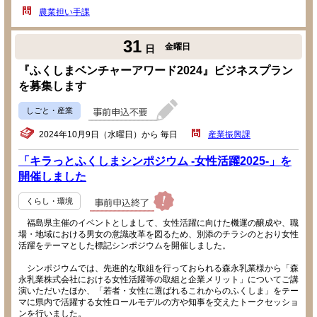
農業担い手課
31
金曜日
日
『ふくしまベンチャーアワード2024』ビジネスプラン
を募集します
しごと・産業
2024年10月9日（水曜日）から 毎日
産業振興課
「キラっとふくしまシンポジウム -女性活躍2025-」を
開催しました
くらし・環境
福島県主催のイベントとしまして、女性活躍に向けた機運の醸成や、職
場・地域における男女の意識改革を図るため、別添のチラシのとおり女性
活躍をテーマとした標記シンポジウムを開催しました。
シンポジウムでは、先進的な取組を行っておられる森永乳業様から「森
永乳業株式会社における女性活躍等の取組と企業メリット」についてご講
演いただいたほか、「若者・女性に選ばれるこれからのふくしま」をテー
マに県内で活躍する女性ロールモデルの方や知事を交えたトークセッショ
ンを行いました。