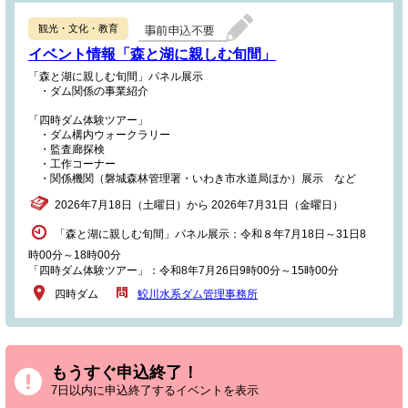
観光・文化・教育
イベント情報「森と湖に親しむ旬間」
「森と湖に親しむ旬間」パネル展示
・ダム関係の事業紹介
「四時ダム体験ツアー」
・ダム構内ウォークラリー
・監査廊探検
・工作コーナー
・関係機関（磐城森林管理署・いわき市水道局ほか）展示 など
2026年7月18日（土曜日）から 2026年7月31日（金曜日）
「森と湖に親しむ旬間」パネル展示：令和８年7月18日～31日8
時00分～18時00分
「四時ダム体験ツアー」：令和8年7月26日9時00分～15時00分
四時ダム
鮫川水系ダム管理事務所
もうすぐ申込終了！
7日以内に申込終了するイベントを表示