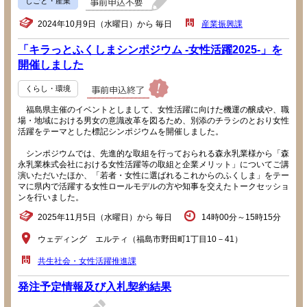
しごと・産業
2024年10月9日（水曜日）から 毎日
産業振興課
「キラっとふくしまシンポジウム -女性活躍2025-」を
開催しました
くらし・環境
福島県主催のイベントとしまして、女性活躍に向けた機運の醸成や、職
場・地域における男女の意識改革を図るため、別添のチラシのとおり女性
活躍をテーマとした標記シンポジウムを開催しました。
シンポジウムでは、先進的な取組を行っておられる森永乳業様から「森
永乳業株式会社における女性活躍等の取組と企業メリット」についてご講
演いただいたほか、「若者・女性に選ばれるこれからのふくしま」をテー
マに県内で活躍する女性ロールモデルの方や知事を交えたトークセッショ
ンを行いました。
2025年11月5日（水曜日）から 毎日
14時00分～15時15分
ウェディング エルティ（福島市野田町1丁目10－41）
共生社会・女性活躍推進課
発注予定情報及び入札契約結果