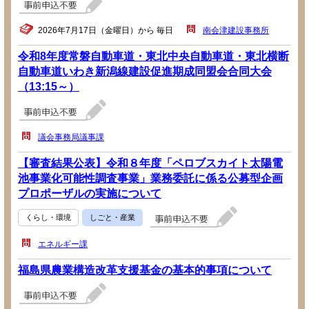
2026年7月17日（金曜日）から 毎日
南会津建設事務所
令和8年度常磐自動車道・東北中央自動車道・東北横断
自動車道いわき新潟線建設促進期成同盟会合同大会
（13:15～）
議会事務局議事課
【審査結果公表】令和８年度「ペロブスカイト太陽電
池事業化可能性調査事業」業務委託に係る公募型企画
プロポーザルの実施について
くらし・環境
しごと・産業
エネルギー課
福島県農業構造改革支援基金の基本的事項について