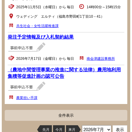
2025年11月5日（水曜日）から 毎日
14時00分～15時15分
ウェディング エルティ（福島市野田町1丁目10－41）
共生社会・女性活躍推進課
発注予定情報及び入札契約結果
2026年7月17日（金曜日）から 毎日
南会津建設事務所
（農地中間管理事業の推進に関する法律）農用地利用
集積等促進計画の認可公告
農業担い手課
全件表示
先月
今月
来月