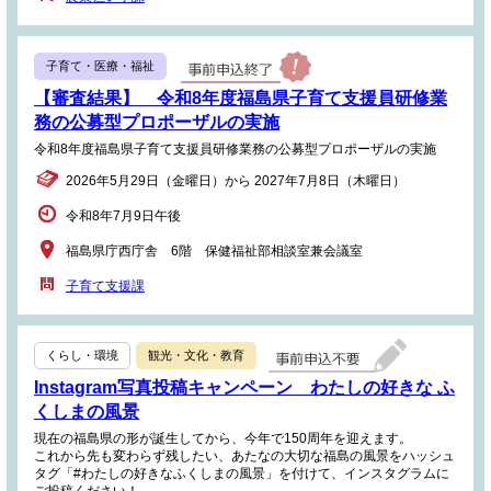
子育て・医療・福祉
【審査結果】 令和8年度福島県子育て支援員研修業
務の公募型プロポーザルの実施
令和8年度福島県子育て支援員研修業務の公募型プロポーザルの実施
2026年5月29日（金曜日）から 2027年7月8日（木曜日）
令和8年7月9日午後
福島県庁西庁舎 6階 保健福祉部相談室兼会議室
子育て支援課
くらし・環境
観光・文化・教育
Instagram写真投稿キャンペーン わたしの好きな ふ
くしまの風景
現在の福島県の形が誕生してから、今年で150周年を迎えます。
これから先も変わらず残したい、あたなの大切な福島の風景をハッシュ
タグ「#わたしの好きなふくしまの風景」を付けて、インスタグラムに
ご投稿ください！