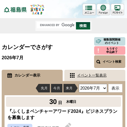
福島県
複数期間開催
のイベント
カレンダーでさがす
もうすぐ
申込終了
2026年7月
イベント検索
カレンダー表示
イベント一覧表示
先月
今月
来月
30
木曜日
日
『ふくしまベンチャーアワード2024』ビジネスプラン
を募集します