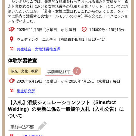
シンポジウムでは、先進的な取組を行っておられる森永乳業様から「森
永乳業株式会社における女性活躍等の取組と企業メリット」についてご講
演いただいたほか、「若者・女性に選ばれるこれからのふくしま」をテー
マに県内で活躍する女性ロールモデルの方や知事を交えたトークセッショ
ンを行いました。
2025年11月5日（水曜日）から 毎日
14時00分～15時15分
ウェディング エルティ（福島市野田町1丁目10－41）
共生社会・女性活躍推進課
体験学習教室
観光・文化・教育
2026年6月19日（金曜日）から 2026年7月15日（水曜日）毎日
衛生研究所
【入札】溶接シミュレーションソフト（Simufact
Welding）の更新に係る一般競争入札（入札公告）に
ついて