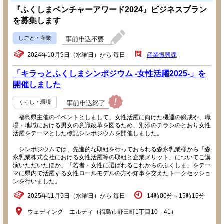
『ふくしまベンチャーアワード2024』ビジネスプラン
を募集します
しごと・産業
2024年10月9日（水曜日）から 毎日
産業振興課
「キラっとふくしまシンポジウム -女性活躍2025-」を
開催しました
くらし・環境
福島県主催のイベントとしまして、女性活躍に向けた機運の醸成や、職
場・地域における男女の意識改革を図るため、別添のチラシのとおり女性
活躍をテーマとした標記シンポジウムを開催しました。
シンポジウムでは、先進的な取組を行っておられる森永乳業様から「森
永乳業株式会社における女性活躍等の取組と企業メリット」についてご講
演いただいたほか、「若者・女性に選ばれるこれからのふくしま」をテー
マに県内で活躍する女性ロールモデルの方や知事を交えたトークセッショ
ンを行いました。
2025年11月5日（水曜日）から 毎日
14時00分～15時15分
ウェディング エルティ（福島市野田町1丁目10－41）