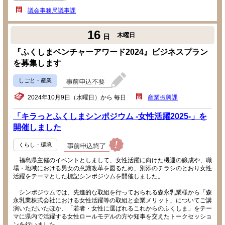
議会事務局議事課
16
木曜日
日
『ふくしまベンチャーアワード2024』ビジネスプラン
を募集します
しごと・産業
2024年10月9日（水曜日）から 毎日
産業振興課
「キラっとふくしまシンポジウム -女性活躍2025-」を
開催しました
くらし・環境
福島県主催のイベントとしまして、女性活躍に向けた機運の醸成や、職
場・地域における男女の意識改革を図るため、別添のチラシのとおり女性
活躍をテーマとした標記シンポジウムを開催しました。
シンポジウムでは、先進的な取組を行っておられる森永乳業様から「森
永乳業株式会社における女性活躍等の取組と企業メリット」についてご講
演いただいたほか、「若者・女性に選ばれるこれからのふくしま」をテー
マに県内で活躍する女性ロールモデルの方や知事を交えたトークセッショ
ンを行いました。