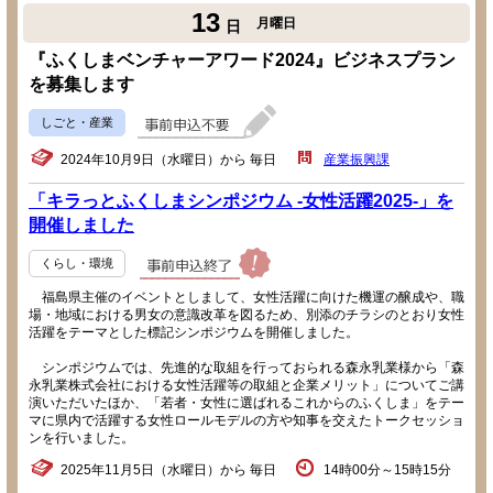
13
月曜日
日
『ふくしまベンチャーアワード2024』ビジネスプラン
を募集します
しごと・産業
2024年10月9日（水曜日）から 毎日
産業振興課
「キラっとふくしまシンポジウム -女性活躍2025-」を
開催しました
くらし・環境
福島県主催のイベントとしまして、女性活躍に向けた機運の醸成や、職
場・地域における男女の意識改革を図るため、別添のチラシのとおり女性
活躍をテーマとした標記シンポジウムを開催しました。
シンポジウムでは、先進的な取組を行っておられる森永乳業様から「森
永乳業株式会社における女性活躍等の取組と企業メリット」についてご講
演いただいたほか、「若者・女性に選ばれるこれからのふくしま」をテー
マに県内で活躍する女性ロールモデルの方や知事を交えたトークセッショ
ンを行いました。
2025年11月5日（水曜日）から 毎日
14時00分～15時15分