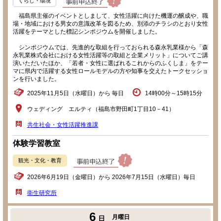
くらし・環境
福島県主催のイベントとしまして、女性活躍に向けた機運の醸成や、職
場・地域における男女の意識改革を図るため、別添のチラシのとおり女性
活躍をテーマとした標記シンポジウムを開催しました。
シンポジウムでは、先進的な取組を行っておられる森永乳業様から「森
永乳業株式会社における女性活躍等の取組と企業メリット」についてご講
演いただいたほか、「若者・女性に選ばれるこれからのふくしま」をテー
マに県内で活躍する女性ロールモデルの方や知事を交えたトークセッショ
ンを行いました。
2025年11月5日（水曜日）から 毎日
14時00分～15時15分
ウェディング エルティ（福島市野田町1丁目10－41）
共生社会・女性活躍推進課
体験学習教室
観光・文化・教育
2026年6月19日（金曜日）から 2026年7月15日（水曜日）毎日
衛生研究所
6
月曜日
日