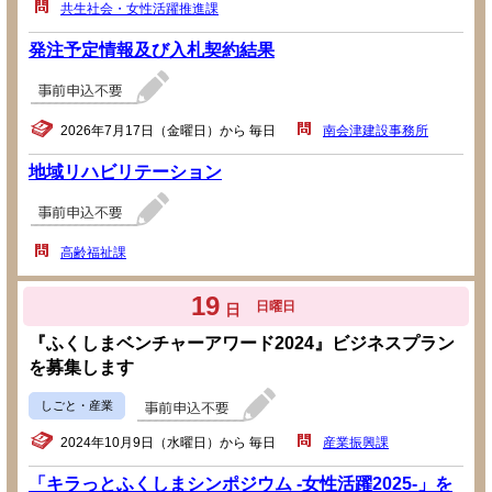
共生社会・女性活躍推進課
発注予定情報及び入札契約結果
2026年7月17日（金曜日）から 毎日
南会津建設事務所
地域リハビリテーション
高齢福祉課
19
日曜日
日
『ふくしまベンチャーアワード2024』ビジネスプラン
を募集します
しごと・産業
2024年10月9日（水曜日）から 毎日
産業振興課
「キラっとふくしまシンポジウム -女性活躍2025-」を