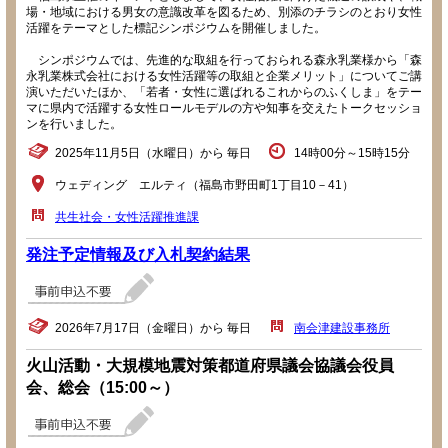
場・地域における男女の意識改革を図るため、別添のチラシのとおり女性
活躍をテーマとした標記シンポジウムを開催しました。
シンポジウムでは、先進的な取組を行っておられる森永乳業様から「森
永乳業株式会社における女性活躍等の取組と企業メリット」についてご講
演いただいたほか、「若者・女性に選ばれるこれからのふくしま」をテー
マに県内で活躍する女性ロールモデルの方や知事を交えたトークセッショ
ンを行いました。
2025年11月5日（水曜日）から 毎日
14時00分～15時15分
ウェディング エルティ（福島市野田町1丁目10－41）
共生社会・女性活躍推進課
発注予定情報及び入札契約結果
2026年7月17日（金曜日）から 毎日
南会津建設事務所
火山活動・大規模地震対策都道府県議会協議会役員
会、総会（15:00～）