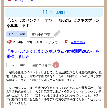
ハイテクプラザ
11
土曜日
日
『ふくしまベンチャーアワード2024』ビジネスプラン
を募集します
しごと・産業
2024年10月9日（水曜日）から 毎日
産業振興課
「キラっとふくしまシンポジウム -女性活躍2025-」を
開催しました
くらし・環境
福島県主催のイベントとしまして、女性活躍に向けた機運の醸成や、職
場・地域における男女の意識改革を図るため、別添のチラシのとおり女性
活躍をテーマとした標記シンポジウムを開催しました。
シンポジウムでは、先進的な取組を行っておられる森永乳業様から「森
永乳業株式会社における女性活躍等の取組と企業メリット」についてご講
演いただいたほか、「若者・女性に選ばれるこれからのふくしま」をテー
マに県内で活躍する女性ロールモデルの方や知事を交えたトークセッショ
ンを行いました。