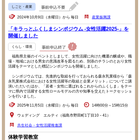
しごと・産業
2024年10月9日（水曜日）から 毎日
産業振興課
「キラっとふくしまシンポジウム -女性活躍2025-」を
開催しました
くらし・環境
福島県主催のイベントとしまして、女性活躍に向けた機運の醸成や、職
場・地域における男女の意識改革を図るため、別添のチラシのとおり女性
活躍をテーマとした標記シンポジウムを開催しました。
シンポジウムでは、先進的な取組を行っておられる森永乳業様から「森
永乳業株式会社における女性活躍等の取組と企業メリット」についてご講
演いただいたほか、「若者・女性に選ばれるこれからのふくしま」をテー
マに県内で活躍する女性ロールモデルの方や知事を交えたトークセッショ
ンを行いました。
2025年11月5日（水曜日）から 毎日
14時00分～15時15分
ウェディング エルティ（福島市野田町1丁目10－41）
共生社会・女性活躍推進課
体験学習教室