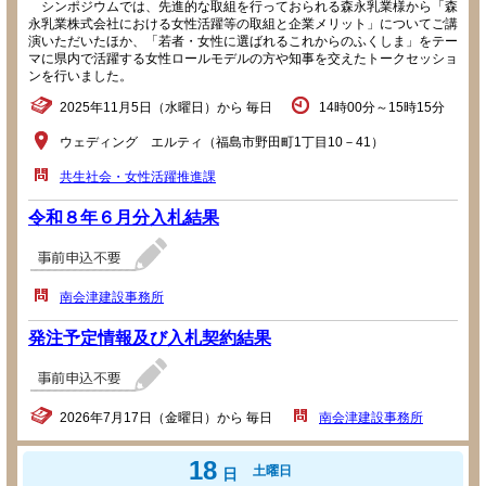
シンポジウムでは、先進的な取組を行っておられる森永乳業様から「森
永乳業株式会社における女性活躍等の取組と企業メリット」についてご講
演いただいたほか、「若者・女性に選ばれるこれからのふくしま」をテー
マに県内で活躍する女性ロールモデルの方や知事を交えたトークセッショ
ンを行いました。
2025年11月5日（水曜日）から 毎日
14時00分～15時15分
ウェディング エルティ（福島市野田町1丁目10－41）
共生社会・女性活躍推進課
令和８年６月分入札結果
南会津建設事務所
発注予定情報及び入札契約結果
2026年7月17日（金曜日）から 毎日
南会津建設事務所
18
土曜日
日