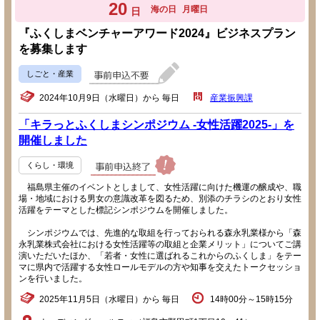
20
海の日
月曜日
日
『ふくしまベンチャーアワード2024』ビジネスプラン
を募集します
しごと・産業
2024年10月9日（水曜日）から 毎日
産業振興課
「キラっとふくしまシンポジウム -女性活躍2025-」を
開催しました
くらし・環境
福島県主催のイベントとしまして、女性活躍に向けた機運の醸成や、職
場・地域における男女の意識改革を図るため、別添のチラシのとおり女性
活躍をテーマとした標記シンポジウムを開催しました。
シンポジウムでは、先進的な取組を行っておられる森永乳業様から「森
永乳業株式会社における女性活躍等の取組と企業メリット」についてご講
演いただいたほか、「若者・女性に選ばれるこれからのふくしま」をテー
マに県内で活躍する女性ロールモデルの方や知事を交えたトークセッショ
ンを行いました。
2025年11月5日（水曜日）から 毎日
14時00分～15時15分