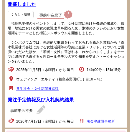
開催しました
くらし・環境
福島県主催のイベントとしまして、女性活躍に向けた機運の醸成や、職
場・地域における男女の意識改革を図るため、別添のチラシのとおり女性
活躍をテーマとした標記シンポジウムを開催しました。
シンポジウムでは、先進的な取組を行っておられる森永乳業様から「森
永乳業株式会社における女性活躍等の取組と企業メリット」についてご講
演いただいたほか、「若者・女性に選ばれるこれからのふくしま」をテー
マに県内で活躍する女性ロールモデルの方や知事を交えたトークセッショ
ンを行いました。
2025年11月5日（水曜日）から 毎日
14時00分～15時15分
ウェディング エルティ（福島市野田町1丁目10－41）
共生社会・女性活躍推進課
発注予定情報及び入札契約結果
2026年7月17日（金曜日）から 毎日
南会津建設事務所