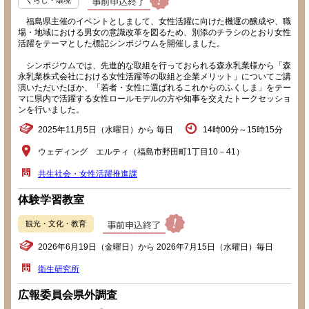
福島県主催のイベントとしまして、女性活躍に向けた機運の醸成や、職
場・地域における男女の意識改革を図るため、別添のチラシのとおり女性
活躍をテーマとした標記シンポジウムを開催しました。
シンポジウムでは、先進的な取組を行っておられる森永乳業様から「森
永乳業株式会社における女性活躍等の取組と企業メリット」についてご講
演いただいたほか、「若者・女性に選ばれるこれからのふくしま」をテー
マに県内で活躍する女性ロールモデルの方や知事を交えたトークセッショ
ンを行いました。
2025年11月5日（水曜日）から 毎日
14時00分～15時15分
ウェディング エルティ（福島市野田町1丁目10－41）
共生社会・女性活躍推進課
体験学習教室
観光・文化・教育
2026年6月19日（金曜日）から 2026年7月15日（水曜日）毎日
衛生研究所
広報委員会県外調査