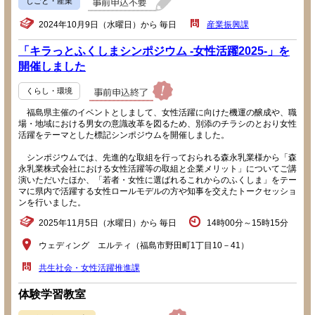
しごと・産業
2024年10月9日（水曜日）から 毎日
産業振興課
「キラっとふくしまシンポジウム -女性活躍2025-」を
開催しました
くらし・環境
福島県主催のイベントとしまして、女性活躍に向けた機運の醸成や、職
場・地域における男女の意識改革を図るため、別添のチラシのとおり女性
活躍をテーマとした標記シンポジウムを開催しました。
シンポジウムでは、先進的な取組を行っておられる森永乳業様から「森
永乳業株式会社における女性活躍等の取組と企業メリット」についてご講
演いただいたほか、「若者・女性に選ばれるこれからのふくしま」をテー
マに県内で活躍する女性ロールモデルの方や知事を交えたトークセッショ
ンを行いました。
2025年11月5日（水曜日）から 毎日
14時00分～15時15分
ウェディング エルティ（福島市野田町1丁目10－41）
共生社会・女性活躍推進課
体験学習教室