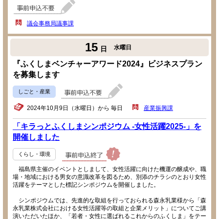
議会事務局議事課
15
水曜日
日
『ふくしまベンチャーアワード2024』ビジネスプラン
を募集します
しごと・産業
2024年10月9日（水曜日）から 毎日
産業振興課
「キラっとふくしまシンポジウム -女性活躍2025-」を
開催しました
くらし・環境
福島県主催のイベントとしまして、女性活躍に向けた機運の醸成や、職
場・地域における男女の意識改革を図るため、別添のチラシのとおり女性
活躍をテーマとした標記シンポジウムを開催しました。
シンポジウムでは、先進的な取組を行っておられる森永乳業様から「森
永乳業株式会社における女性活躍等の取組と企業メリット」についてご講
演いただいたほか、「若者・女性に選ばれるこれからのふくしま」をテー