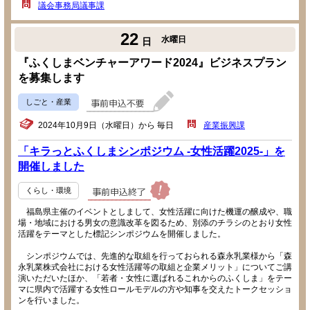
議会事務局議事課
22
水曜日
日
『ふくしまベンチャーアワード2024』ビジネスプラン
を募集します
しごと・産業
2024年10月9日（水曜日）から 毎日
産業振興課
「キラっとふくしまシンポジウム -女性活躍2025-」を
開催しました
くらし・環境
福島県主催のイベントとしまして、女性活躍に向けた機運の醸成や、職
場・地域における男女の意識改革を図るため、別添のチラシのとおり女性
活躍をテーマとした標記シンポジウムを開催しました。
シンポジウムでは、先進的な取組を行っておられる森永乳業様から「森
永乳業株式会社における女性活躍等の取組と企業メリット」についてご講
演いただいたほか、「若者・女性に選ばれるこれからのふくしま」をテー
マに県内で活躍する女性ロールモデルの方や知事を交えたトークセッショ
ンを行いました。