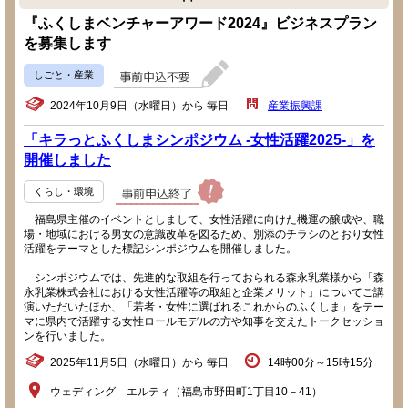
『ふくしまベンチャーアワード2024』ビジネスプラン
を募集します
しごと・産業
2024年10月9日（水曜日）から 毎日
産業振興課
「キラっとふくしまシンポジウム -女性活躍2025-」を
開催しました
くらし・環境
福島県主催のイベントとしまして、女性活躍に向けた機運の醸成や、職
場・地域における男女の意識改革を図るため、別添のチラシのとおり女性
活躍をテーマとした標記シンポジウムを開催しました。
シンポジウムでは、先進的な取組を行っておられる森永乳業様から「森
永乳業株式会社における女性活躍等の取組と企業メリット」についてご講
演いただいたほか、「若者・女性に選ばれるこれからのふくしま」をテー
マに県内で活躍する女性ロールモデルの方や知事を交えたトークセッショ
ンを行いました。
2025年11月5日（水曜日）から 毎日
14時00分～15時15分
ウェディング エルティ（福島市野田町1丁目10－41）