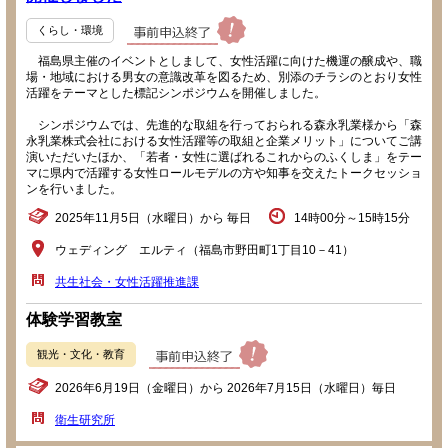
くらし・環境
福島県主催のイベントとしまして、女性活躍に向けた機運の醸成や、職
場・地域における男女の意識改革を図るため、別添のチラシのとおり女性
活躍をテーマとした標記シンポジウムを開催しました。
シンポジウムでは、先進的な取組を行っておられる森永乳業様から「森
永乳業株式会社における女性活躍等の取組と企業メリット」についてご講
演いただいたほか、「若者・女性に選ばれるこれからのふくしま」をテー
マに県内で活躍する女性ロールモデルの方や知事を交えたトークセッショ
ンを行いました。
2025年11月5日（水曜日）から 毎日
14時00分～15時15分
ウェディング エルティ（福島市野田町1丁目10－41）
共生社会・女性活躍推進課
体験学習教室
観光・文化・教育
2026年6月19日（金曜日）から 2026年7月15日（水曜日）毎日
衛生研究所