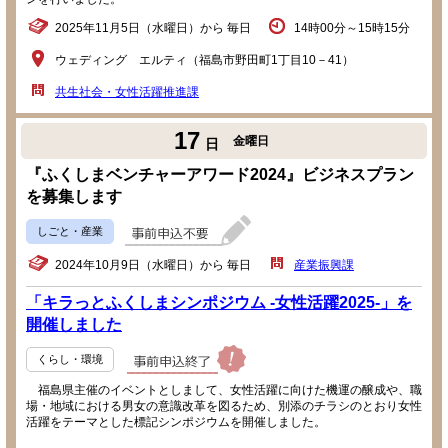
2025年11月5日（水曜日）から 毎日
14時00分～15時15分
ウェディング エルティ（福島市野田町1丁目10－41）
共生社会・女性活躍推進課
17
金曜日
日
『ふくしまベンチャーアワード2024』ビジネスプラン
を募集します
しごと・産業
2024年10月9日（水曜日）から 毎日
産業振興課
「キラっとふくしまシンポジウム -女性活躍2025-」を
開催しました
くらし・環境
福島県主催のイベントとしまして、女性活躍に向けた機運の醸成や、職
場・地域における男女の意識改革を図るため、別添のチラシのとおり女性
活躍をテーマとした標記シンポジウムを開催しました。