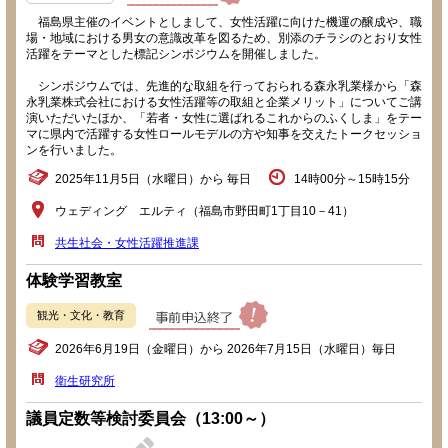
福島県主催のイベントとしまして、女性活躍に向けた機運の醸成や、職
場・地域における男女の意識改革を図るため、別添のチラシのとおり女性
活躍をテーマとした標記シンポジウムを開催しました。
シンポジウムでは、先進的な取組を行っておられる森永乳業様から「森
永乳業株式会社における女性活躍等の取組と企業メリット」についてご講
演いただいたほか、「若者・女性に選ばれるこれからのふくしま」をテー
マに県内で活躍する女性ロールモデルの方や知事を交えたトークセッショ
ンを行いました。
2025年11月5日（水曜日）から 毎日
14時00分～15時15分
ウェディング エルティ（福島市野田町1丁目10－41）
共生社会・女性活躍推進課
体験学習教室
観光・文化・教育
2026年6月19日（金曜日）から 2026年7月15日（水曜日）毎日
衛生研究所
議員定数等検討委員会（13:00～）