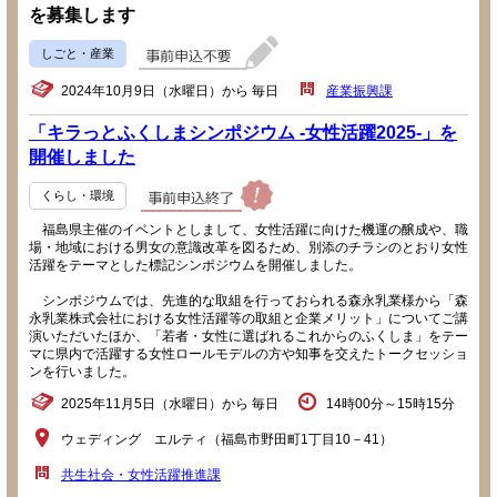
を募集します
しごと・産業
2024年10月9日（水曜日）から 毎日
産業振興課
「キラっとふくしまシンポジウム -女性活躍2025-」を
開催しました
くらし・環境
福島県主催のイベントとしまして、女性活躍に向けた機運の醸成や、職
場・地域における男女の意識改革を図るため、別添のチラシのとおり女性
活躍をテーマとした標記シンポジウムを開催しました。
シンポジウムでは、先進的な取組を行っておられる森永乳業様から「森
永乳業株式会社における女性活躍等の取組と企業メリット」についてご講
演いただいたほか、「若者・女性に選ばれるこれからのふくしま」をテー
マに県内で活躍する女性ロールモデルの方や知事を交えたトークセッショ
ンを行いました。
2025年11月5日（水曜日）から 毎日
14時00分～15時15分
ウェディング エルティ（福島市野田町1丁目10－41）
共生社会・女性活躍推進課