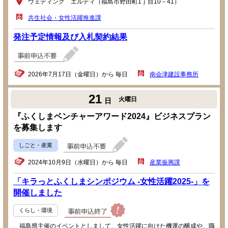
ウェディング エルティ（福島市野田町1丁目10－41）
共生社会・女性活躍推進課
発注予定情報及び入札契約結果
2026年7月17日（金曜日）から 毎日
南会津建設事務所
21
火曜日
日
『ふくしまベンチャーアワード2024』ビジネスプラン
を募集します
しごと・産業
2024年10月9日（水曜日）から 毎日
産業振興課
「キラっとふくしまシンポジウム -女性活躍2025-」を
開催しました
くらし・環境
福島県主催のイベントとしまして、女性活躍に向けた機運の醸成や、職