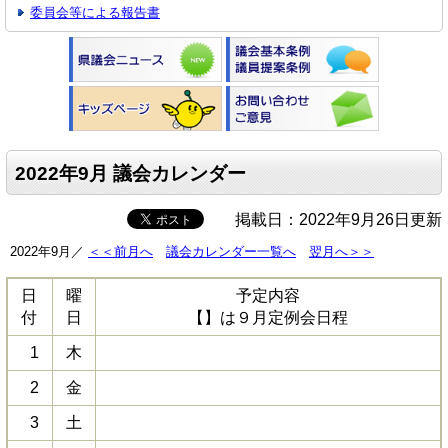
委員会等による報告書
2022年9月 議会カレンダー
掲載日：2022年9月26日更新
2022年9月／
＜＜前月へ
議会カレンダー一覧へ
翌月へ＞＞
日
曜
予定内容
付
日
【】は９月定例会日程
1
木
2
金
3
土