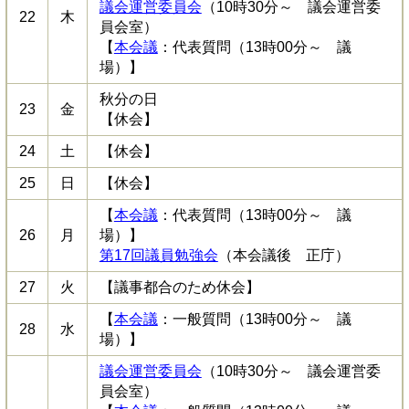
議会運営委員会
（10時30分～ 議会運営委
22
木
員会室）
【
本会議
：代表質問（13時00分～ 議
場）】
秋分の日
23
金
【休会】
24
土
【休会】
25
日
【休会】
【
本会議
：代表質問（13時00分～ 議
26
月
場）】
第17回議員勉強会
（本会議後 正庁）
27
火
【議事都合のため休会】
【
本会議
：一般質問（13時00分～ 議
28
水
場）】
議会運営委員会
（10時30分～ 議会運営委
員会室）