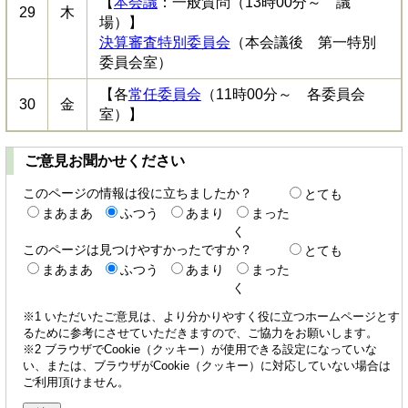
【
本会議
：一般質問（13時00分～ 議
29
木
場）】
決算審査特別委員会
（本会議後 第一特別
委員会室）
【各
常任委員会
（11時00分～ 各委員会
30
金
室）】
ご意見お聞かせください
このページの情報は役に立ちましたか？
とても
まあまあ
ふつう
あまり
まった
く
このページは見つけやすかったですか？
とても
まあまあ
ふつう
あまり
まった
く
※1 いただいたご意見は、より分かりやすく役に立つホームページとす
るために参考にさせていただきますので、ご協力をお願いします。
※2 ブラウザでCookie（クッキー）が使用できる設定になっていな
い、または、ブラウザがCookie（クッキー）に対応していない場合は
ご利用頂けません。