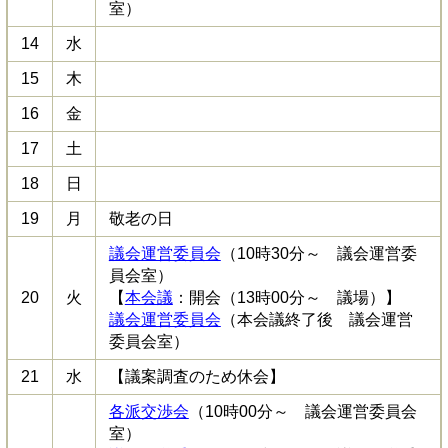
室）
14
水
15
木
16
金
17
土
18
日
19
月
敬老の日
議会運営委員会
（10時30分～ 議会運営委
員会室）
20
火
【
本会議
：開会（13時00分～ 議場）】
議会運営委員会
（本会議終了後 議会運営
委員会室）
21
水
【議案調査のため休会】
各派交渉会
（10時00分～ 議会運営委員会
室）