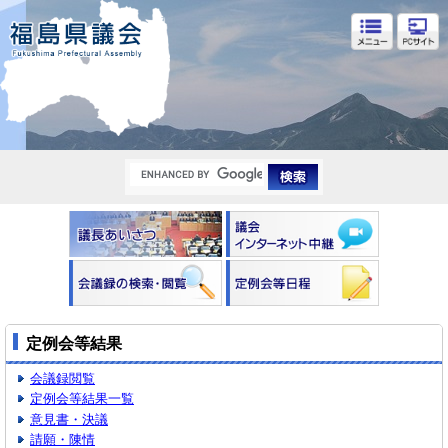
福島県議会
定例会等結果
会議録閲覧
定例会等結果一覧
意見書・決議
請願・陳情