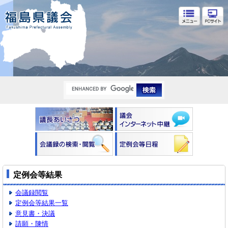
福島県議会
定例会等結果
会議録閲覧
定例会等結果一覧
意見書・決議
請願・陳情