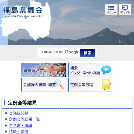
福島県議会
定例会等結果
会議録閲覧
定例会等結果一覧
意見書・決議
請願・陳情