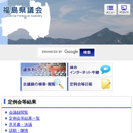
福島県議会
定例会等結果
会議録閲覧
定例会等結果一覧
意見書・決議
請願・陳情