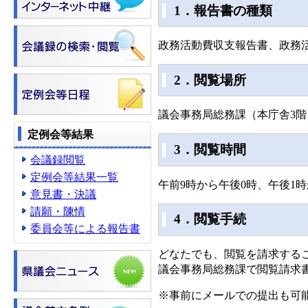
1．報告書の種類
政務活動費収支報告書、政務
2．閲覧場所
議会事務局総務課（本庁舎3階
定例会等結果
3．閲覧時間
会議録閲覧
定例会等結果一覧
午前9時から午後0時、午後1
意見書・決議
請願・陳情
4．閲覧手続
委員会等による報告書
どなたでも、閲覧を請求する
議会事務局総務課で閲覧請求
※事前にメールでの提出も可