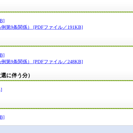
B]
9条関係） [PDFファイル／191KB]
B]
9条関係） [PDFファイル／248KB]
改選に伴う分）
]
B]