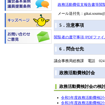
政務活動費収支報告書等閲覧請求
メール送付先：gikai.soumu@pref.
5．注意事項
閲覧者の遵守事項 [PDFファイル
6．問合せ先
議会事務局総務課 電話 024－5
政務活動費検討会
政務活動費検討会の検
令和5年度政務活動費検討会報告
令和3年度政務活動費検討会報告