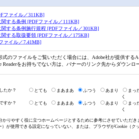
Fファイル／311KB]
る条例 [PDFファイル／111KB]
する条例施行規程 [PDFファイル／301KB]
する取扱要領 [PDFファイル／175KB]
ァイル／7.41MB]
F形式のファイルをご覧いただく場合には、Adobe社が提供するAdob
obe Readerをお持ちでない方は、バナーのリンク先からダウ
したか？
とても
まあまあ
ふつう
あまり
まっ
く
ですか？
とても
まあまあ
ふつう
あまり
まっ
く
り分かりやすく役に立つホームページとするために参考にさせていただ
クッキー）が使用できる設定になっていない、または、ブラウザがCookie