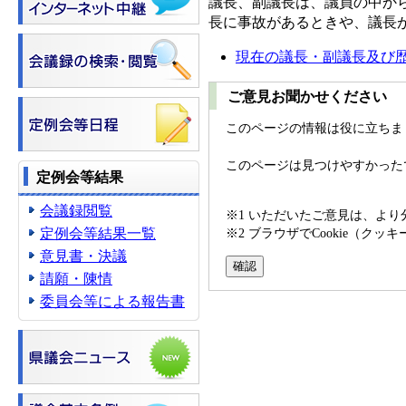
議長、副議長は、議員の中か
長に事故があるときや、議長
現在の議長・副議長及び
ご意見お聞かせください
このページの情報は役に立ちま
このページは見つけやすかった
定例会等結果
会議録閲覧
※1 いただいたご意見は、よ
定例会等結果一覧
※2 ブラウザでCookie（
意見書・決議
請願・陳情
委員会等による報告書