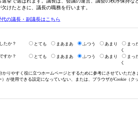
ら選挙で選ばれます。議長は、会議の運営、議会の秩序保持な
が欠けたときに、議長の職務を行います。
歴代の議長・副議長はこちら
したか？
とても
まあまあ
ふつう
あまり
まっ
く
ですか？
とても
まあまあ
ふつう
あまり
まっ
く
り分かりやすく役に立つホームページとするために参考にさせていただ
クッキー）が使用できる設定になっていない、または、ブラウザがCookie