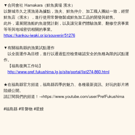
▼合同會社 Hamakara（鮮魚廣場 濱水）
以磐城市久之濱漁港為據點，漁夫、鮮魚仲介、加工職人團結一致，經營
鮮魚店（濱水），進行使用常磐物製成鮮魚加工品的開發與銷售。
此外，還展開漁船釣魚遊覽計劃，以及讓兒童們體驗漁業、翻修空房事業
等等與地域密切相關的事業。
https://kankou-iwaki.or.jp/souvenir/51276
▼有關福島縣的漁業試點運作
以全面運作為目標，進行以通過監控檢查確認安全的魚種為限的試點運
作。
【福島復興工作站】
http://www.pref.fukushima.lg.jp/site/portal/list274-860.html
★在福島縣官方頻道，福島縣四季的魅力、各種最新資訊、好玩的影片將
陸續公開。
請訂閱我們的頻道！→https://www.youtube.com/user/PrefFukushima
#福島縣 #常磐物 #星鰻