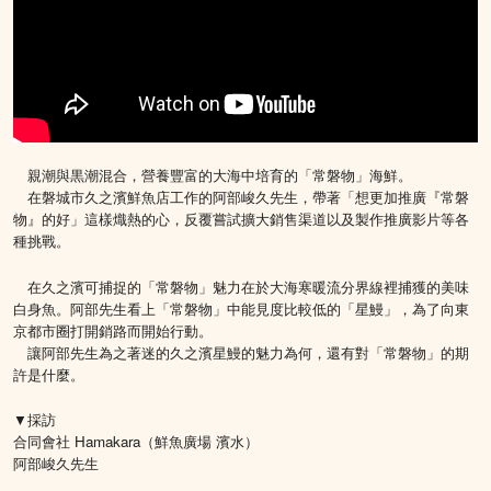
親潮與黒潮混合，營養豐富的大海中培育的「常磐物」海鮮。
在磐城市久之濱鮮魚店工作的阿部峻久先生，帶著「想更加推廣『常磐
物』的好」這樣熾熱的心，反覆嘗試擴大銷售渠道以及製作推廣影片等各
種挑戰。
在久之濱可捕捉的「常磐物」魅力在於大海寒暖流分界線裡捕獲的美味
白身魚。阿部先生看上「常磐物」中能見度比較低的「星鰻」，為了向東
京都市圈打開銷路而開始行動。
讓阿部先生為之著迷的久之濱星鰻的魅力為何，還有對「常磐物」的期
許是什麼。
▼採訪
合同會社 Hamakara（鮮魚廣場 濱水）
阿部峻久先生