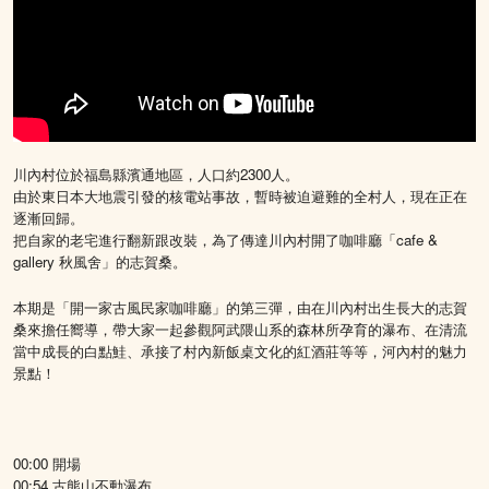
川內村位於福島縣濱通地區，人口約2300人。
由於東日本大地震引發的核電站事故，暫時被迫避難的全村人，現在正在
逐漸回歸。
把自家的老宅進行翻新跟改裝，為了傳達川內村開了咖啡廳「cafe &
gallery 秋風舍」的志賀桑。
本期是「開一家古風民家咖啡廳」的第三彈，由在川內村出生長大的志賀
桑來擔任嚮導，帶大家一起參觀阿武隈山系的森林所孕育的瀑布、在清流
當中成長的白點鮭、承接了村內新飯桌文化的紅酒莊等等，河內村的魅力
景點！
00:00 開場
00:54 古熊山不動瀑布