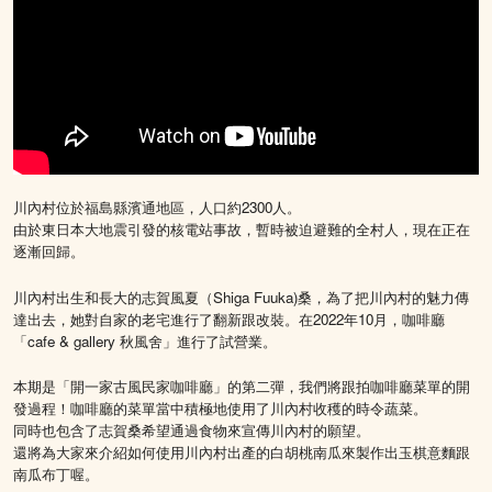
川內村位於福島縣濱通地區，人口約2300人。
由於東日本大地震引發的核電站事故，暫時被迫避難的全村人，現在正在
逐漸回歸。
川內村出生和長大的志賀風夏（Shiga Fuuka)桑，為了把川內村的魅力傳
達出去，她對自家的老宅進行了翻新跟改裝。在2022年10月，咖啡廳
「cafe & gallery 秋風舍」進行了試營業。
本期是「開一家古風民家咖啡廳」的第二彈，我們將跟拍咖啡廳菜單的開
發過程！咖啡廳的菜單當中積極地使用了川內村收穫的時令蔬菜。
同時也包含了志賀桑希望通過食物來宣傳川內村的願望。
還將為大家來介紹如何使用川內村出產的白胡桃南瓜來製作出玉棋意麵跟
南瓜布丁喔。