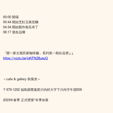
00:00 開場
00:44 開始烹飪玉棋意麵
04:34 開始製作南瓜布丁
06:17 朋友品嚐
「開一家古風民家咖啡廳」系列第一期在這裡↓↓
https://youtu.be/jqKFN28uauQ
＜cafe & gallery 秋風舍＞
〒979-1202 福島縣雙葉郡川內村大字下川內字牛淵509
2023年春季 正式營業*冬季休業