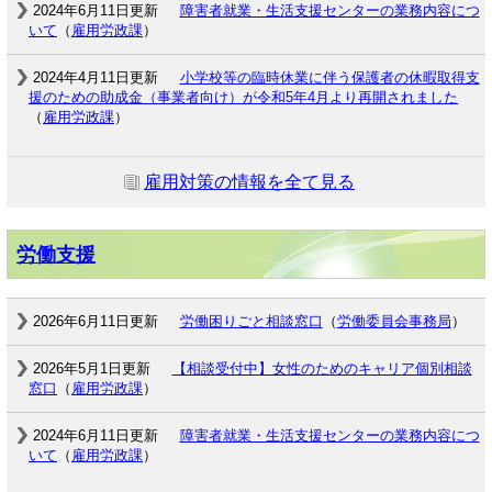
2024年6月11日更新
障害者就業・生活支援センターの業務内容につ
いて
（
雇用労政課
）
2024年4月11日更新
小学校等の臨時休業に伴う保護者の休暇取得支
援のための助成金（事業者向け）が令和5年4月より再開されました
（
雇用労政課
）
雇用対策の情報を全て見る
労働支援
2026年6月11日更新
労働困りごと相談窓口
（
労働委員会事務局
）
2026年5月1日更新
【相談受付中】女性のためのキャリア個別相談
窓口
（
雇用労政課
）
2024年6月11日更新
障害者就業・生活支援センターの業務内容につ
いて
（
雇用労政課
）