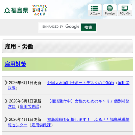
福島県
雇用・労働
雇用対策
2026年6月1日更新
外国人材雇用サポートデスクのご案内
（
雇用労
政課
）
2026年5月1日更新
【相談受付中】女性のためのキャリア個別相談
窓口
（
雇用労政課
）
2026年4月1日更新
福島就職を応援します！ ふるさと福島就職情
報センター
（
雇用労政課
）