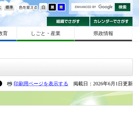
の大きさ
色を変える
組織でさがす
カ
教育
しごと・産業
県政情報
印刷用ページを表示する
掲載日：2026年6月1日更新