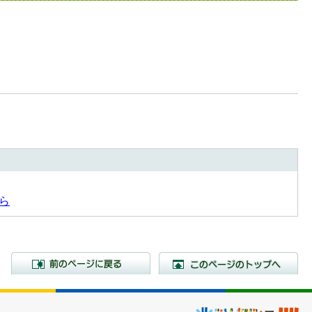
ら
前のページに戻る
こ