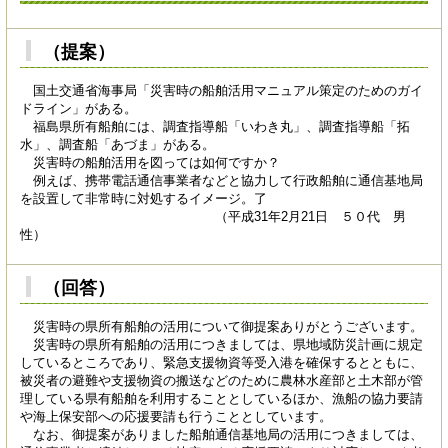
（提案）
国土交通省海事局「災害時の船舶活用マニュアル策定のためのガイ
ドライン」がある。
福島県所有船舶には、調査指導船「いわき丸」、調査指導船「拓
水」、調査船「あづま」がある。
災害時の船舶活用を図っては如何ですか？
例えば、携帯電話通信事業者などと協力して行政船舶に通信基地局
を設置して非常時に対処するイメージ。了
（平成31年2月21日 ５０代 男
性）
（回答）
災害時の県所有船舶の活用について御提案ありがとうございます。
災害時の県所有船舶の活用につきましては、県地域防災計画に規定
しているところであり、緊急支援物資等受入港を確保するとともに、
被災者の避難や支援物資の搬送などのために農林水産部と土木部が管
理している県有船舶を利用することとしているほか、漁船の協力要請
や海上保安部への応援要請も行うこととしています。
なお、御提案がありました船舶通信基地局の活用につきましては、