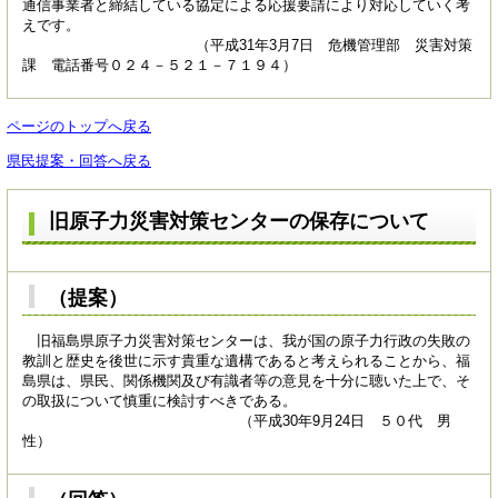
通信事業者と締結している協定による応援要請により対応していく考
えです。
（平成31年3月7日 危機管理部 災害対策
課 電話番号０２４－５２１－７１９４）
ページのトップへ戻る
県民提案・回答へ戻る
旧原子力災害対策センターの保存について
（提案）
旧福島県原子力災害対策センターは、我が国の原子力行政の失敗の
教訓と歴史を後世に示す貴重な遺構であると考えられることから、福
島県は、県民、関係機関及び有識者等の意見を十分に聴いた上で、そ
の取扱について慎重に検討すべきである。
（平成30年9月24日 ５０代 男
性）