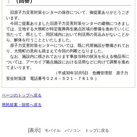
（回答）
旧原子力災害対策センターの保存について、御提案ありがとうござ
います。
今回ご提案ありました旧原子力災害対策センターの建物につきまし
ては、立地する大熊町が特定復興再生拠点区域の整備を進めていくに
当たって、県として、同区域内において利活用の見込みがないことか
ら、解体を行うことといたしました。
原子力災害対策センターについては、既に代替施設が整備されてお
り、大熊町の意向も踏まえて今回の判断となりました。
なお、施設内に残されております事故当時の状況を伝える物品等に
ついては、アーカイブ拠点施設における活用などに向けて調整を進め
てまいります。
（平成30年10月5日 危機管理部 原子力
安全対策課 電話番号０２４－５２１－７８１９ ）
ページのトップへ戻る
県民提案・回答へ戻る
[表示]
モバイル
パソコン
トップに戻る