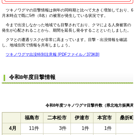
ツキノワグマの目撃情報は例年の同時期と比べて大きく増加しており、6
月末時点で既に5件（8名）の被害が発生している状況です。
今まで出没しなかった地域でも目撃されており、クマによる人身被害の
発生が心配されることから、期間を延長し発令することといたしました。
クマとの遭遇リスクが非常に高まっています。目撃・出没情報を確認
し、地域住民で情報を共有しましょう。
ツキノワグマ出没特別注意報 [PDFファイル／373KB]
令和8年度目撃情報
令和8年度ツキノワグマ目撃件数（県北地方振興局管
福島市
二本松市
伊達市
本宮市
桑折町
4月
11件
3件
1件
1件