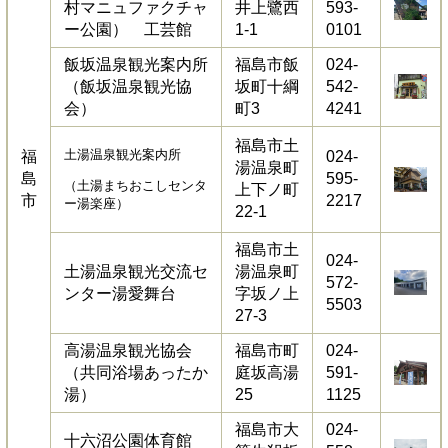
村マニュファクチャ
井上鷺西
593-
ー公園） 工芸館
1-1
0101
飯坂温泉観光案内所
福島市飯
024-
（飯坂温泉観光協
坂町十綱
542-
会）
町3
4241
福島市土
土湯温泉観光案内所
福
024-
湯温泉町
島
595-
（土湯まちおこしセンタ
上下ノ町
市
2217
ー湯楽座）
22-1
福島市土
024-
土湯温泉観光交流セ
湯温泉町
572-
ンター湯愛舞台
字坂ノ上
5503
27-3
高湯温泉観光協会
福島市町
024-
（共同浴場あったか
庭坂高湯
591-
湯）
25
1125
福島市大
024-
十六沼公園体育館