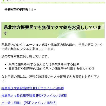
令和7(2025)年8月8日
～
県北地方振興局でも無償でクマ鈴をお貸ししていま
す
県北管内のレクリエーション施設や観光案内所のほか、当局の窓口でもク
マ鈴の無償レンタルを実施しています。
次の方を対象に貸し出しています。
県内に住所を有する個人または事業所を有する団体
教育旅行や観光等の目的で県内の施設等を利用する個人や団体
なお申請の際には、運転免許証等の本人を確認できる書類をお持ち下さ
い。
福島県クマ鈴貸出要領 [PDFファイル／98KB]
福島県クマ鈴借用申請書 [PDFファイル／95KB]
クマ鈴（画像） [PDFファイル／186KB]