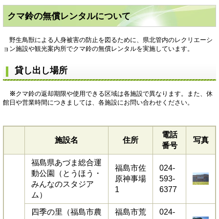
クマ鈴の無償レンタルについて
野生鳥獣による人身被害の防止を図るために、県北管内のレクリエーシ
ョン施設や観光案内所でクマ鈴の無償レンタルを実施しています。
貸し出し場所
※
クマ鈴の返却期限や使用できる区域は各施設で異なります。また、休
館日や営業時間につきましては、各施設にお問い合わせください。
電話
施設名
住所
写真
番号
福島県あづま総合運
福島市佐
024-
動公園（とうほう・
原神事場
593-
みんなのスタジア
1
6377
ム）
四季の里（福島市農
福島市荒
024-