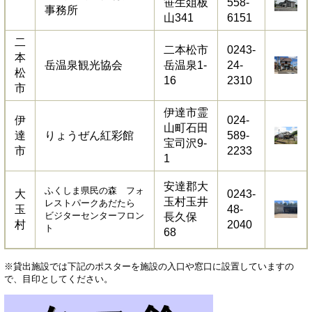
笹生爼板
558-
事務所
山341
6151
二
二本松市
0243-
本
岳温泉観光協会
岳温泉1-
24-
松
16
2310
市
伊達市霊
伊
024-
山町石田
達
りょうぜん紅彩館
589-
宝司沢9-
市
2233
1
安達郡大
ふくしま県民の森 フォ
大
0243-
玉村玉井
レストパークあだたら
玉
48-
ビジターセンターフロン
長久保
村
2040
ト
68
※貸出施設では下記のポスターを施設の入口や窓口に設置していますの
で、目印としてください。