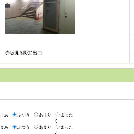
赤坂見附駅D出口
まあ
ふつう
あまり
まった
く
まあ
ふつう
あまり
まった
く