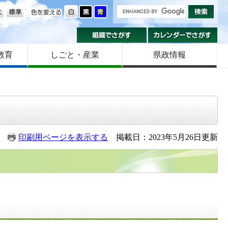
の大きさ
色を変える
組織でさがす
カ
教育
しごと・産業
県政情報
印刷用ページを表示する
掲載日：2023年5月26日更新