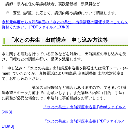
講師：県内在住の学識経験者、実践活動者、県職員など
※ 要望（課題）に応じて、講演内容や講師について調整します。
令和元年度から令和5年度の「水との共生」出前講座の開催状況はこちらを
御覧ください。 [PDFファイル／133KB]
「水との共生」出前講座 申し込み方法等
水に関する活動を行っている団体などを対象に、出前講座の申し込みを受
け、日程などの調整を行い、講師を派遣します。
1 申し込み：「水との共生」出前講座申込書を郵送または電子メール（e-
mail）でいただくか、直接電話により福島県 企画調整部 土地水対策室ま
で、お申し込み下さい。
講師の日程確保など都合もありますので、できるだけ派
遣希望日の一ヶ月前までにお願いします。また講座の内容（目的、手法）
に調整が必要な場合には、申込前に事前相談をお願いします。
「水との共生」出前講座申込書 [Wordファイル／
54KB]
「水との共生」出前講座申込書 [PDFファイル／
143KB]