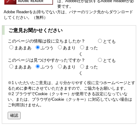
は、Adobe社が提供するAdobe Readerが必
要です。
Adobe Readerをお持ちでない方は、バナーのリンク先からダウンロード
してください。（無料）
ご意見お聞かせください
このページの情報は役に立ちましたか？
とても
まあまあ
ふつう
あまり
まった
く
このページは見つけやすかったですか？
とても
まあまあ
ふつう
あまり
まった
く
※1 いただいたご意見は、より分かりやすく役に立つホームページとす
るために参考にさせていただきますので、ご協力をお願いします。
※2 ブラウザでCookie（クッキー）が使用できる設定になっていな
い、または、ブラウザがCookie（クッキー）に対応していない場合は
ご利用頂けません。