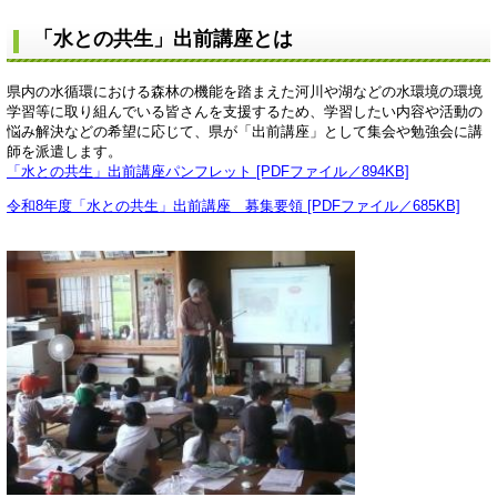
「水との共生」出前講座とは
県内の水循環における森林の機能を踏まえた河川や湖などの水環境の環境
学習等に取り組んでいる皆さんを支援するため、学習したい内容や活動の
悩み解決などの希望に応じて、県が「出前講座」として集会や勉強会に講
師を派遣します。
「水との共生」出前講座パンフレット [PDFファイル／894KB]
令和8年度「水との共生」出前講座 募集要領 [PDFファイル／685KB]