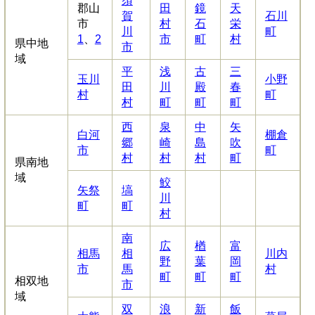
須
郡山
田
鏡
天
賀
石川
市
村
石
栄
川
町
1
、
2
市
町
村
県中地
市
域
平
浅
古
三
玉川
小野
田
川
殿
春
村
町
村
町
町
町
西
泉
中
矢
白河
棚倉
郷
崎
島
吹
市
町
村
村
村
町
県南地
域
鮫
矢祭
塙
川
町
町
村
南
広
楢
富
相馬
相
川内
野
葉
岡
市
馬
村
町
町
町
相双地
市
域
双
浪
新
飯