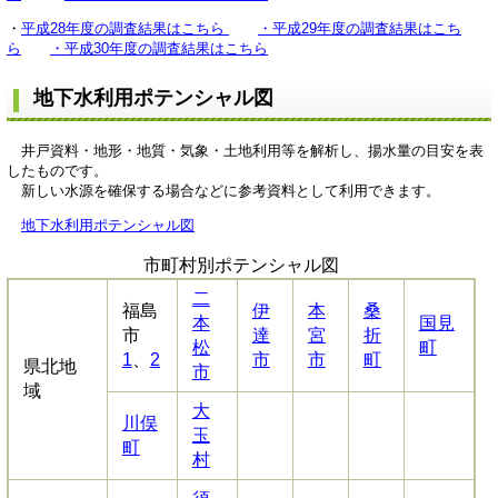
・
平成28年度の調査結果はこちら
・平成29年度の調査結果はこち
ら
・平成30年度の調査結果はこちら
地下水利用ポテンシャル図
井戸資料・地形・地質・気象・土地利用等を解析し、揚水量の目安を表
したものです。
新しい水源を確保する場合などに参考資料として利用できます。
地下水利用ポテンシャル図
市町村別ポテンシャル図
二
福島
伊
本
桑
本
国見
市
達
宮
折
松
町
1
、
2
市
市
町
県北地
市
域
大
川俣
玉
町
村