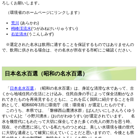
ろしくお願いします。
（環境省のホームページにリンクします）
荒川
(あらかわ)
栂峰渓流水
(つがみねけいりゅうすい)
右近清水
(うこんしみず)
※選定された名水は飲用に適することを保証するものではありませんの
で、飲用に供される場合は、その名水が所在する市町にご確認ください。
日本名水百選（昭和の名水百選）
「
日本名水百選
」（昭和の名水百選）は、身近な清澄な水であって、古
くから地域住民の生活にとけ込み、住民自身の手によって保全活動がなさ
れてきたものを再発見するとともに、これを広く国民に紹介することを目
的として、昭和60年3月に環境庁（現：環境省）が選定したものです。
このうち、本県では、「磐梯西山麓湧水群」(ばんだいにしさんろくゆう
すいぐん)と「小野川湧水」(おのがわゆうすい)が選定されています。 名
水を幾世代にもわたって大切に保全してきた多くの先人の努力を思う時、
現在、その恩恵に浴している私たちのつとめは、美しい水環境を後の世代
に大切な遺産として確実に伝えていくことだと思いますので、今後とも県