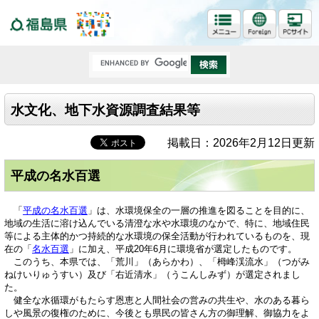
福島県
水文化、地下水資源調査結果等
掲載日：2026年2月12日更新
平成の名水百選
「
平成の名水百選
」は、水環境保全の一層の推進を図ることを目的に、
地域の生活に溶け込んでいる清澄な水や水環境のなかで、特に、地域住民
等による主体的かつ持続的な水環境の保全活動が行われているものを、現
在の「
名水百選
」に加え、平成20年6月に環境省が選定したものです。
このうち、本県では、「荒川」（あらかわ）、「栂峰渓流水」（つがみ
ねけいりゅうすい）及び「右近清水」（うこんしみず）が選定されまし
た。
健全な水循環がもたらす恩恵と人間社会の営みの共生や、水のある暮ら
しや風景の復権のために、今後とも県民の皆さん方の御理解、御協力をよ