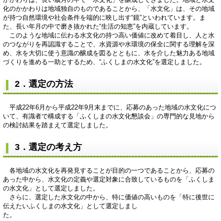
化のかかわりは地域独自のものであることから、「水文化」は、その地域
が持つ自然環境や社会条件を端的に映し出す“鏡”といわれています。ま
た、長い年月の中で磨き抜かれた“生活の知恵”を内蔵しています。
このような地域に伝わる水文化の持つ高い価値に改めて着目し、人と水
のつながりを再認識することで、水資源や水環境の保全に関する理解を深
め、水を大切に使う意識の醸成を図るとともに、水を介した魅力ある地域
づくりを進める一助とするため、“ふくしまの水文化”を選定しました。
2．選定の方法
平成22年6月から平成22年9月末までに、応募のあった地域の水文化につ
いて、有識者で構成する「ふくしまの水文化懇談会」の専門的な見地から
の検討結果を踏まえて選定しました。
3．選定の考え方
各地域の水文化を再発見することが目的の一つであることから、応募の
あった中から、水文化の定義や選定対象に合致しているものを「ふくしま
の水文化」として選定しました。
さらに、選定した水文化の中から、特に価値の高いものを「特に後世に
伝えたいふくしまの水文化」として選定しまし
た