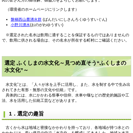
民の皆さん方の御理解、御協力をよろしくお願いします。
（環境省のホームページにリンクします）
磐梯西山麓湧水群
(ばんだいにしさんろくゆうすいぐん)
小野川湧水
(おのがわゆうすい)
※選定された名水は飲用に適することを保証するものではありませんの
で、飲用に供される場合は、その名水が所在する町村にご確認ください。
選定 ふくしまの水文化～見つめ直そう“ふくしまの
水文化”～
水文化”とは、「人々が水を上手に活用し、また、水を制する中で生み出
されてきた有形・無形の文化や伝統」です。
具体的には、水にかかわる祭事や信仰、水車や堰などの歴史的施設や工
法、水を活用した伝統工芸などがあります。
1．選定の趣旨
古くから水は地域と密接なかかわりを持っており、各地域が持つ水との
かかわりは、長い歳月の中で「水文化」を醸成してきました。地域と水文