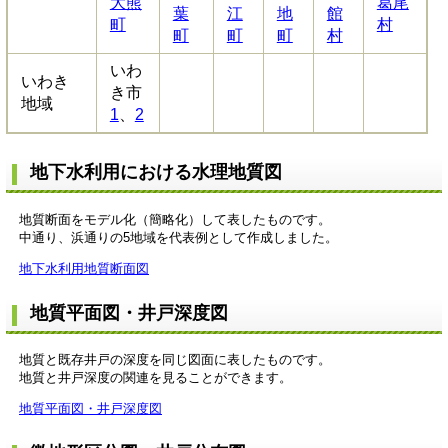
大熊
葛尾
葉
江
地
館
町
村
町
町
町
村
いわ
いわき
き市
地域
1
、
2
地下水利用における水理地質図
地質断面をモデル化（簡略化）して表したものです。
中通り、浜通りの5地域を代表例として作成しました。
地下水利用地質断面図
地質平面図・井戸深度図
地質と既存井戸の深度を同じ図面に表したものです。
地質と井戸深度の関連を見ることができます。
地質平面図・井戸深度図