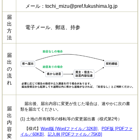
メール：tochi_mizu@pref.fukushima.lg.jp
届
出
電子メール、郵送、持参
方
法
届
出
の
流
れ
届出後、届出内容に変更が生じた場合は、速やかに次の書
届
類を届出てください。
出
(1) 土地の所有権等の移転等の変更届出書（様式第2号）
内
【様式】
Word版 [Wordファイル／32KB]
、
PDF版 [PDFファ
容
イル／60KB]
、
記入例 [PDFファイル／75KB]
変