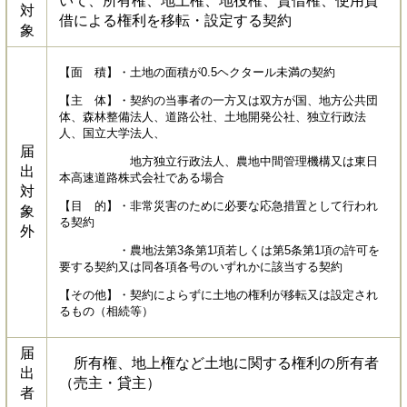
いて、所有権、地上権、地役権、賃借権、使用貸
対
借による権利を移転・設定する契約
象
【面 積】・土地の面積が0.5ヘクタール未満の契約
【主 体】・契約の当事者の一方又は双方が国、地方公共団
体、森林整備法人、道路公社、土地開発公社、独立行政法
人、国立大学法人、
届
地方独立行政法人、農地中間管理機構又は東日
出
本高速道路株式会社である場合
対
【目 的】・非常災害のために必要な応急措置として行われ
象
る契約
外
・農地法第3条第1項若しくは第5条第1項の許可を
要する契約又は同各項各号のいずれかに該当する契約
【その他】・契約によらずに土地の権利が移転又は設定され
るもの（相続等）
届
所有権、地上権など土地に関する権利の所有者
出
（売主・貸主）
者