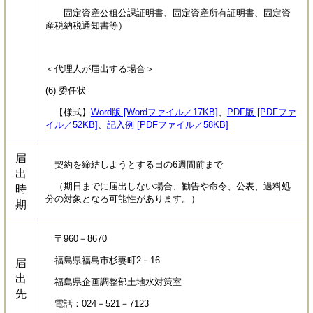
固定資産公租公課証明書、固定資産所有証明書、固定資
産税納税通知書等）
＜代理人が届出する場合＞
(6) 委任状
【様式】
Word版 [Wordファイル／17KB]
、
PDF版 [PDFファ
イル／52KB]
、
記入例 [PDFファイル／58KB]
届
契約を締結しようとする日の6週間前まで
出
（期日までに届出しない場合、勧告や命令、公表、過料処
時
分の対象となる可能性があります。）
期
〒960－8670
福島県福島市杉妻町2－16
届
出
福島県企画調整部土地水対策室
先
電話：024－521－7123