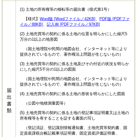
(1) 土地の所有権等の移転等の届出書（様式第1号）
【様式】
Word版 [Wordファイル／42KB]
、
PDF版 [PDFファ
イル／88KB]
、
記入例 [PDFファイル／97KB]
(2) 土地売買等の契約に係る土地の位置を明らかにした縮尺5
万分の1以上の地形図
（国土地理院や民間の地図会社、インターネット等により
提供されているもので、著作権法上問題が生じないもの）
(3) 土地売買等の契約に係る土地及びその付近の状況を明らか
にした縮尺5千分の1以上の図面
（国土地理院や民間の地図会社、インターネット等により
提供されているもので、著作権法上問題が生じないもの）
届
(4) 土地売買等の契約に係る土地の形状を明らかにした図面
出
（公図や地積測量図等）
書
類
(5) 土地売買等の契約に係る土地の登記事項証明書又は土地の
所有権等を有することを証する書面の写し
（登記済証、登記識別情報通知書、土地売買等契約書、固
定資産課税台帳記載事項証明書、固定資産評価証明書、