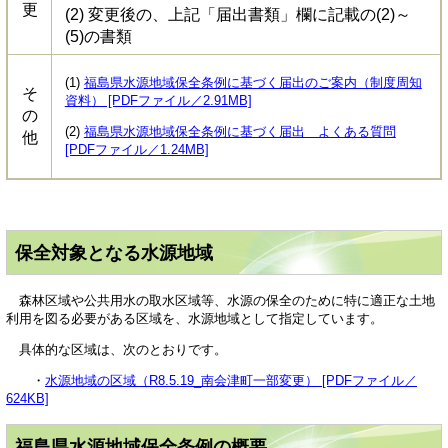
更
(2) 変更後の、上記「届出書類」欄に記載の(2)～
(5)の書類
(1)
福島県水源地域保全条例に基づく届出のご案内（制度周知
そ
資料） [PDFファイル／2.91MB]
の
(2)
福島県水源地域保全条例に基づく届出 よくある質問
他
[PDFファイル／1.24MB]
保全対象となる水源地域
森林区域や公共用水の取水区域等、水源の保全のために特に適正な土地
利用を図る必要がある区域を、水源地域として指定しています。
具体的な区域は、次のとおりです。
・
水源地域の区域（R8.5.19_南会津町一部変更） [PDFファイル／
624KB]
福島県水源地域保全条例の概要