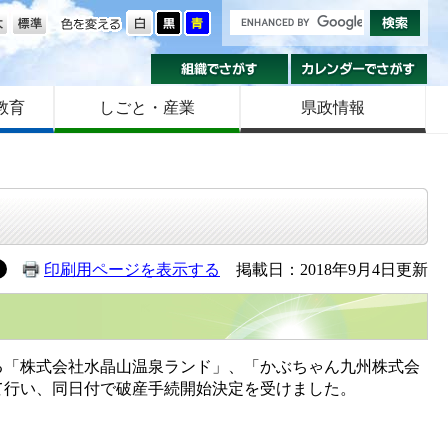
の大きさ
色を変える
組織でさがす
カ
教育
しごと・産業
県政情報
印刷用ページを表示する
掲載日：2018年9月4日更新
「株式会社水晶山温泉ランド」、「かぶちゃん九州株式会
て行い、同日付で破産手続開始決定を受けました。