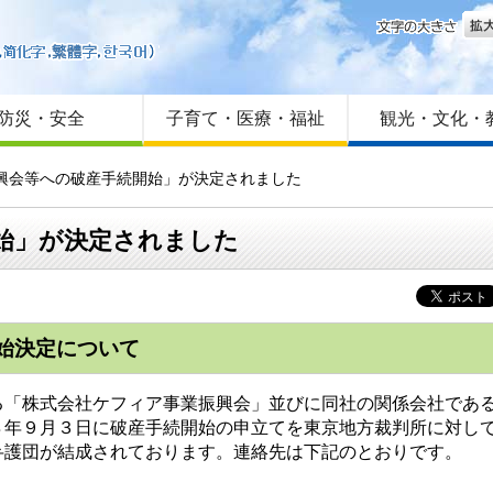
文字
はじめての方へ
Foreign language
サイトマップ
防災・安全
子育て・医療・福祉
観光・文化・
振興会等への破産手続開始」が決定されました
始」が決定されました
始決定について
「株式会社ケフィア事業振興会」並びに同社の関係会社である
８年９月３日に破産手続開始の申立てを東京地方裁判所に対し
弁護団が結成されております。連絡先は下記のとおりです。