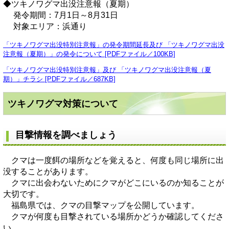
◆ツキノワグマ出没注意報（夏期）
発令期間：7月1日～8月31日
対象エリア：浜通り
「ツキノワグマ出没特別注意報」の発令期間延長及び 「ツキノワグマ出没
注意報（夏期）」の発令について [PDFファイル／100KB]
「ツキノワグマ出没特別注意報」及び 「ツキノワグマ出没注意報（夏
期）」チラシ [PDFファイル／687KB]
ツキノワグマ対策について
目撃情報を調べましょう
クマは一度餌の場所などを覚えると、何度も同じ場所に出
没することがあります。
クマに出会わないためにクマがどこにいるのか知ることが
大切です。
福島県では、クマの目撃マップを公開しています。
クマが何度も目撃されている場所かどうか確認してくださ
い。