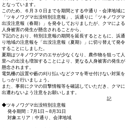
となっています。
このため、６月３０日までを期間とする中通り・会津地域に
「ツキノワグマ出没特別注意報」、浜通りに「ツキノワグマ
出没注意報（春期）」を発令しておりましたが、クマによる
人身被害の発生が懸念されることから、
下記のとおり、特別注意報の期間を延長するとともに、浜通
り地域の注意報を「出没注意報（夏期）」に切り替えて発令
することにしました。
夏期はツキノワグマのエサが少なくなり、農作物を狙って人
里への出没も増加することにより、更なる人身被害の発生が
懸念されます。
電気柵の設置や藪の刈り払いなどクマを寄せ付けない対策を
しっかり行いましょう。
また、事前にクマの目撃情報等を確認していただき、クマに
出遭わないよう注意をお願いします。
記
◆ツキノワグマ出没特別注意報
発令期間：7月1日～8月31日
対象エリア：中通り、会津地域