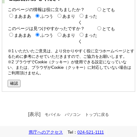
このページの情報は役に立ちましたか？
とても
まあまあ
ふつう
あまり
まった
く
このページは見つけやすかったですか？
とても
まあまあ
ふつう
あまり
まった
く
※1 いただいたご意見は、より分かりやすく役に立つホームページとす
るために参考にさせていただきますので、ご協力をお願いします。
※2 ブラウザでCookie（クッキー）が使用できる設定になっていな
い、または、ブラウザがCookie（クッキー）に対応していない場合は
ご利用頂けません。
[表示]
モバイル
パソコン
トップに戻る
県庁へのアクセス
Tel：
024-521-1111