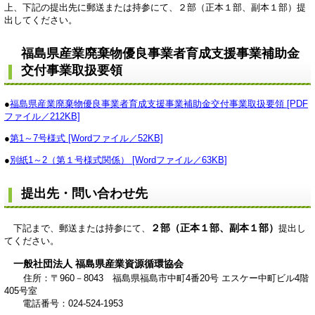
上、下記の提出先に郵送または持参にて、２部（正本１部、副本１部）提
出してください。
福島県産業廃棄物優良事業者育成支援事業補助金
交付事業取扱要領
●
福島県産業廃棄物優良事業者育成支援事業補助金交付事業取扱要領 [PDF
ファイル／212KB]
●
第1～7号様式 [Wordファイル／52KB]
●
別紙1～2（第１号様式関係） [Wordファイル／63KB]
提出先・問い合わせ先
２部（正本１部、副本１部）
下記まで、郵送または持参にて、
提出し
てください。
一般社団法人 福島県産業資源循環協会
住所：〒960－8043 福島県福島市中町4番20号 エスケー中町ビル4階
405号室
電話番号：024-524-1953