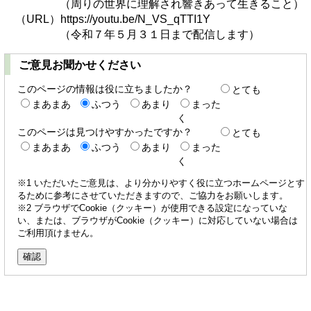
（周りの世界に理解され響きあって生きること）
（URL）https://youtu.be/N_VS_qTTI1Y
（令和７年５月３１日まで配信します）
ご意見お聞かせください
このページの情報は役に立ちましたか？
とても
まあまあ
ふつう
あまり
まった
く
このページは見つけやすかったですか？
とても
まあまあ
ふつう
あまり
まった
く
※1 いただいたご意見は、より分かりやすく役に立つホームページとす
るために参考にさせていただきますので、ご協力をお願いします。
※2 ブラウザでCookie（クッキー）が使用できる設定になっていな
い、または、ブラウザがCookie（クッキー）に対応していない場合は
ご利用頂けません。