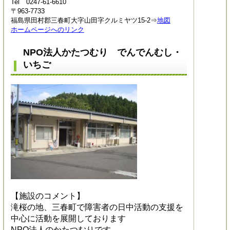
Tel 0247-61-6610
〒963-7733
福島県田村郡三春町大字山田字クルミヤツ15-2⇒
地図
ホームページへのリンク
NPO法人かたつむり でんでんむし・
いちご
【施設のコメント】
滝桜の地、三春町で障害者の日中活動の支援を
中心に活動を展開しております
NPO法人のかたつむりです。