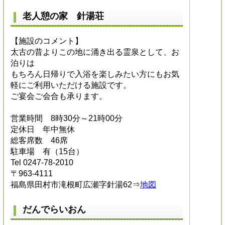
老人憩の家 針湯荘
【施設のコメント】
太古の昔よりこの地に涌き出る霊泉として、お
泊りは
もちろん日帰りで入浴を楽しみたい方にもお気
軽にご利用いただける施設です。
ご宴会ご会合も承ります。
営業時間 8時30分～21時00分
定休日 年中無休
総客席数 46席
駐車場 有（15台）
Tel 0247-78-2010
〒963-4111
福島県田村市滝根町広瀬字針湯62⇒
地図
だんでらいおん