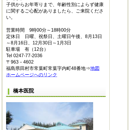
子供からお年寄りまで、年齢性別によらず健康
に関するご心配がありましたら、ご来院くださ
い。
営業時間 9時00分～18時00分
定休日 日曜、祝祭日、土曜日午後、8月13日
～8月16日、12月30日～1月3日
駐車場 有（12台）
Tel 0247-77-2036
〒963－4602
福島県田村市常葉町常葉字内町48番地⇒
地図
ホームページへのリンク
橋本医院