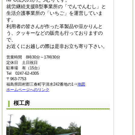
就労継続支援B型事業所の「でんでんむし」と
生活介護事業所の「いちご」を運営していま
す。
利用者の皆さんが作った革製品や豆かりんと
う、クッキーなどの販売も行っておりますの
で、
お近くにお越しの際は是非お立ち寄り下さい。
営業時間 8時30分～17時30分
定休日 土日祝日
駐車場 有（15台）
Tel 0247-62-4305
〒963-7753
福島県田村郡三春町字清水242番地の1⇒
地図
ホームページへのリンク
桜工房