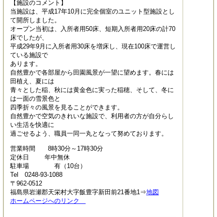
【施設のコメント】
当施設は、平成17年10月に完全個室のユニット型施設とし
て開所しました。
オープン当初は、入所者用50床、短期入所者用20床の計70
床でしたが、
平成29年9月に入所者用30床を増床し、現在100床で運営し
ている施設で
あります。
自然豊かで各部屋から田園風景が一望に望めます。春には
田植え、夏には
青々とした稲、秋には黄金色に実った稲穂、そして、冬に
は一面の雪景色と
四季折々の風景を見ることができます。
自然豊かで空気のきれいな施設で、利用者の方が自分らし
い生活を快適に
過ごせるよう、職員一同一丸となって努めております。
営業時間 8時30分～17時30分
定休日 年中無休
駐車場 有（10台）
Tel 0248-93-1088
〒962-0512
福島県岩瀬郡天栄村大字飯豊字新田前21番地1⇒
地図
ホームページへのリンク