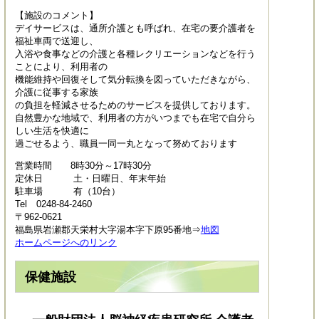
【施設のコメント】
デイサービスは、通所介護とも呼ばれ、在宅の要介護者を
福祉車両で送迎し、
入浴や食事などの介護と各種レクリエーションなどを行う
ことにより、利用者の
機能維持や回復そして気分転換を図っていただきながら、
介護に従事する家族
の負担を軽減させるためのサービスを提供しております。
自然豊かな地域で、利用者の方がいつまでも在宅で自分ら
しい生活を快適に
過ごせるよう、職員一同一丸となって努めております
営業時間 8時30分～17時30分
定休日 土・日曜日、年末年始
駐車場 有（10台）
Tel 0248-84-2460
〒962-0621
福島県岩瀬郡天栄村大字湯本字下原95番地⇒
地図
ホームページへのリンク
保健施設