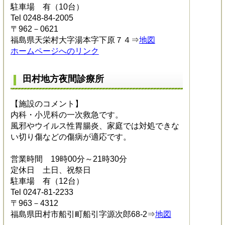
駐車場 有（10台）
Tel 0248-84-2005
〒962－0621
福島県天栄村大字湯本字下原７４⇒
地図
ホームページへのリンク
田村地方夜間診療所
【施設のコメント】
内科・小児科の一次救急です。
風邪やウイルス性胃腸炎、家庭では対処できな
い切り傷などの傷病が適応です。
営業時間 19時00分～21時30分
定休日 土日、祝祭日
駐車場 有（12台）
Tel 0247-81-2233
〒963－4312
福島県田村市船引町船引字源次郎68-2⇒
地図