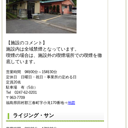
【施設のコメント】
施設内は全域禁煙となっています。
喫煙の場合は、施設外の喫煙場所での喫煙を徹
底しています。
営業時間 9時00分～15時30分
定休日 日曜日・祝日・事業所の定める日
定員20名
駐車場 有（5台）
Tel 0247-62-0201
〒963-7709
福島県田村郡三春町字小滝170番地⇒
地図
ライジング・サン