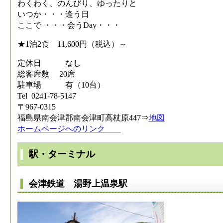
わくわく、のんびり、ゆったりと
いつか・・・逢う日
ここで ・・・会うDay・・・
★1泊2食 11,600円（税込）～
定休日 なし
総客席数 20席
駐車場 有（10台）
Tel 0241-78-5147
〒967-0315
福島県南会津郡南会津町高杖原447⇒
地図
ホームページへのリンク
駅・ターミナル
会津鉄道 湯野上温泉駅