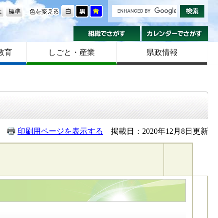
の大きさ
色を変える
組織でさがす
カ
教育
しごと・産業
県政情報
印刷用ページを表示する
掲載日：2020年12月8日更新