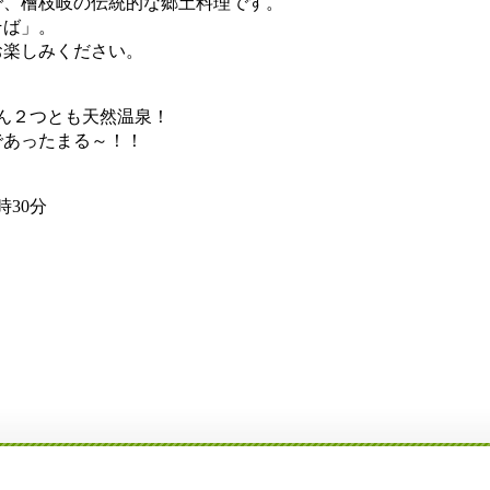
、檜枝岐の伝統的な郷土料理です。
そば」。
楽しみください。
ん２つとも天然温泉！
あったまる～！！
30分