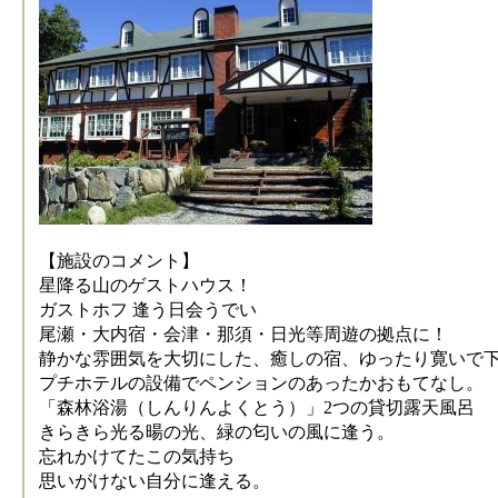
【施設のコメント】
星降る山のゲストハウス！
ガストホフ 逢う日会うでい
尾瀬・大内宿・会津・那須・日光等周遊の拠点に！
静かな雰囲気を大切にした、癒しの宿、ゆったり寛いで
プチホテルの設備でペンションのあったかおもてなし。
「森林浴湯（しんりんよくとう）」2つの貸切露天風呂
きらきら光る暘の光、緑の匂いの風に逢う。
忘れかけてたこの気持ち
思いがけない自分に逢える。