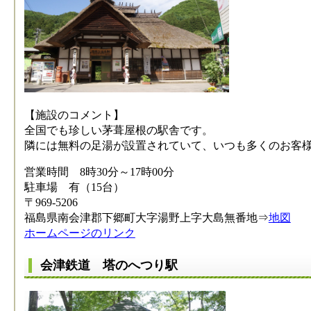
【施設のコメント】
全国でも珍しい茅葺屋根の駅舎です。
隣には無料の足湯が設置されていて、いつも多くのお客
営業時間 8時30分～17時00分
駐車場 有（15台）
〒969-5206
福島県南会津郡下郷町大字湯野上字大島無番地⇒
地図
ホームページのリンク
会津鉄道 塔のへつり駅