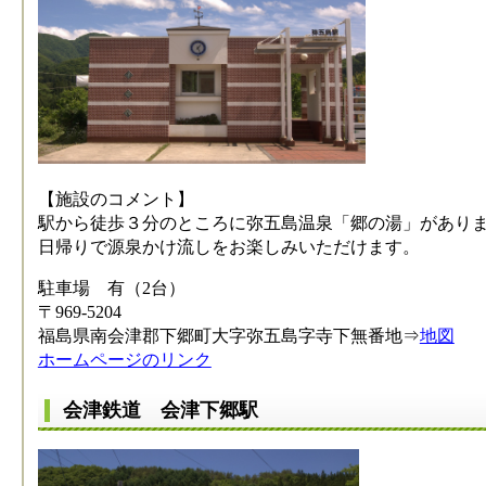
【施設のコメント】
駅から徒歩３分のところに弥五島温泉「郷の湯」があり
日帰りで源泉かけ流しをお楽しみいただけます。
駐車場 有（2台）
〒969-5204
福島県南会津郡下郷町大字弥五島字寺下無番地⇒
地図
ホームページのリンク
会津鉄道 会津下郷駅