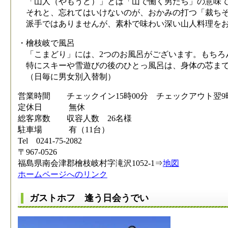
「山人（やもうど）」とは「山で働く男たち」の意味で
それと、忘れてはいけないのが、おかみの打つ「裁ち
派手ではありませんが、素朴で味わい深い山人料理をお
・檜枝岐で風呂
「こまどり」には、2つのお風呂がございます。もちろ
特にスキーや雪遊びの後のひとっ風呂は、身体の芯まで
（日毎に男女別入替制）
営業時間 チェックイン15時00分 チェックアウト翌9時
定休日 無休
総客席数 収容人数 26名様
駐車場 有（11台）
Tel 0241-75-2082
〒967-0526
福島県南会津郡檜枝岐村字滝沢1052-1⇒
地図
ホームページへのリンク
ガストホフ 逢う日会うでい