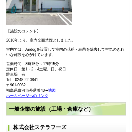
【施設のコメント】
2010年より、室内全面禁煙としました。
室内では、Airdogを設置して室内の花粉・細菌を除去して空気のきれ
いな施設を心がけています。
営業時間 8時15分～17時15分
定休日 第1・2・4土曜、日、祝日
駐車場 有
Tel 0248-22-0841
〒961-0062
福島県白河市外薄葉48↠
地図
ホームページへのリンク
一般企業の施設（工場・倉庫など）
株式会社ステラフーズ