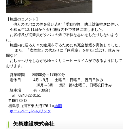
【施設のコメント】
他人のタバコの煙を吸い込む「受動喫煙」防止対策推進に伴い、
令和元年10月1日から会社施設内外で禁煙に致しました。
お客様及び従業員がタバコの煙で不快な思いをしたりしないよう
に、
施設内に居る方々の健康を守るためにも完全禁煙を実施しました。
また、「喫煙室」の代わりに「休憩室」を新たに設け、休み時
間など
おしゃべりをしながらゆっくりコーヒータイムができるようにして
おります。
営業時間 8時00分～17時00分
定休日 4月～9月 土曜日・日曜日、祝日日休み
10月～3月 第2・第4土曜日、日曜祝日休み
駐車場 有（30台）
Tel 0248-22-0151
〒961-0813
福島県白河市東大沼176-1↠
地図
ホームページへのリンク
矢祭建設株式会社