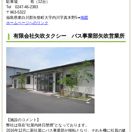
駐車場 有（12台）
Tel 0247-46-2383
〒963-5322
福島県東白川郡矢祭町大字内川字真木野5↠
地図
ホームページへのリンク
有限会社矢吹タクシー バス事業部矢吹営業所
【施設のコメント】
弊社は現在“社屋内終日禁煙”となっております。
2016年12月に新社屋にバス事業部が移転となり、それを機に社員の健