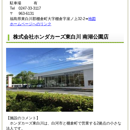
駐車場 有
Tel 0247-33-3117
〒 963-6131
福島県東白川郡棚倉町大字棚倉字崖ノ上32-2↠
地図
ホームページへのリンク
株式会社ホンダカーズ東白川 南湖公園店
【施設のコメント】
ホンダカーズ東白川は、白河市と棚倉町で営業する2拠点の小さな
法人です。