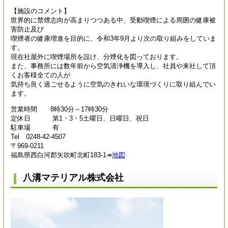
【施設のコメント】
世界的に禁煙志向が高まりつつある中、受動喫煙による周囲の健康被
害防止及び
喫煙者の健康増進を目的に、令和3年9月より次の取り組みをしていま
す。
現在社屋外に喫煙場所を設け、分煙化を図っております。
また、事務所には数年前から空気清浄機を導入し、社員や来社して頂
くお客様全ての人が
気持ち良く過ごせるように空気のきれいな環境づくりに取り組んでい
ます。
営業時間 8時30分～17時30分
定休日 第1・3・5土曜日、日曜日、祝日
駐車場 有
Tel 0248-42-4507
〒969-0211
福島県西白河郡矢吹町北町183-1↠
地図
八溝マテリアル株式会社