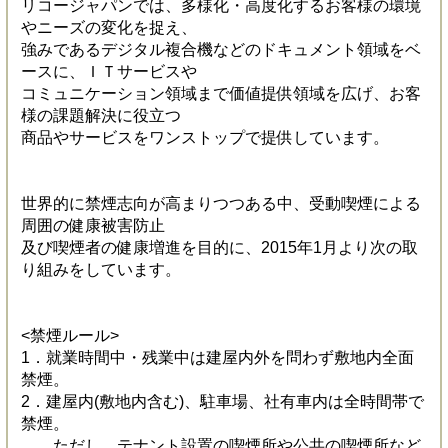
リコージャパンでは、多様化・高度化するお客様の環境
やニーズの変化を捉え、
強みであるデジタル複合機などのドキュメント領域をベ
ースに、ＩＴサービスや
コミュニケーション領域まで価値提供領域を広げ、お客
様の課題解決に役立つ
商品やサービスをワンストップで提供しています。
世界的に禁煙志向が高まりつつある中、受動喫煙による
周囲の健康被害防止
及び喫煙者の健康増進を目的に、2015年1月より次の取
り組みをしています。
<禁煙ルール>
1．就業時間中・残業中は建屋内外を問わず敷地内全面
禁煙。
2．建屋内(敷地内含む)、駐車場、社有車内は全時間帯で
禁煙。
ただし、テナント設置の喫煙所や公共の喫煙所など