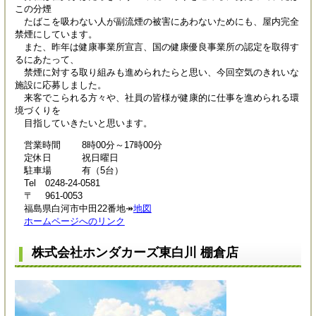
この分煙
たばこを吸わない人が副流煙の被害にあわないためにも、屋内完全
禁煙にしています。
また、昨年は健康事業所宣言、国の健康優良事業所の認定を取得す
るにあたって、
禁煙に対する取り組みも進められたらと思い、今回空気のきれいな
施設に応募しました。
来客でこられる方々や、社員の皆様が健康的に仕事を進められる環
境づくりを
目指していきたいと思います。
営業時間 8時00分～17時00分
定休日 祝日曜日
駐車場 有（5台）
Tel 0248-24-0581
〒 961-0053
福島県白河市中田22番地↠
地図
ホームページへのリンク
株式会社ホンダカーズ東白川 棚倉店