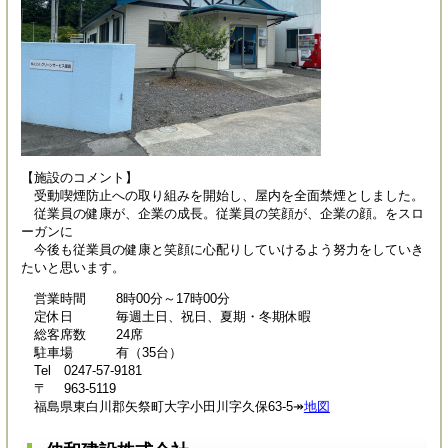
【施設のコメント】
受動喫煙防止への取り組みを開始し、屋内を全面禁煙としました。
従業員の健康が、企業の成長。従業員の笑顔が、企業の顔。をスロ
ーガンに
今後も従業員の健康と笑顔に心配りしていけるよう努力をしていき
たいと思います。
営業時間 8時00分～17時00分
定休日 毎週土日、祝日、夏期・冬期休暇
総客席数 24席
駐車場 有（35台）
Tel 0247-57-9181
〒 963-5119
福島県東白川郡矢祭町大字小田川字久保63-5↠
地図