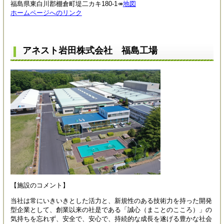
福島県東白川郡棚倉町堤二カキ180-1↠
地図
ホームページへのリンク
アネスト岩田株式会社 福島工場
【施設のコメント】
当社は常にいきいきとした活力と、新規性のある技術力を持った開発
型企業として、創業以来の社是である「誠心（まことのこころ）」の
気持ちを忘れず、安全で、安心で、持続的な成長を遂げる豊かな社会