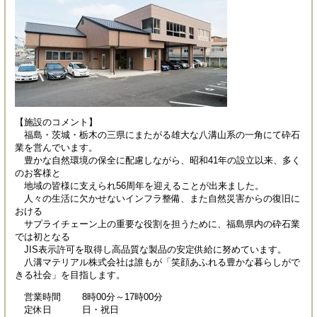
【施設のコメント】
福島・茨城・栃木の三県にまたがる雄大な八溝山系の一角にて砕石
業を営んでいます。
豊かな自然環境の保全に配慮しながら、昭和41年の設立以来、多く
のお客様と
地域の皆様に支えられ56周年を迎えることが出来ました。
人々の生活に欠かせないインフラ整備、また自然災害からの復旧に
おける
サプライチェーン上の重要な役割を担うために、福島県内の砕石業
では初となる
JIS表示許可を取得し高品質な製品の安定供給に努めています。
八溝マテリアル株式会社は誰もが「笑顔あふれる豊かな暮らしがで
きる社会」を目指します。
営業時間 8時00分～17時00分
定休日 日・祝日