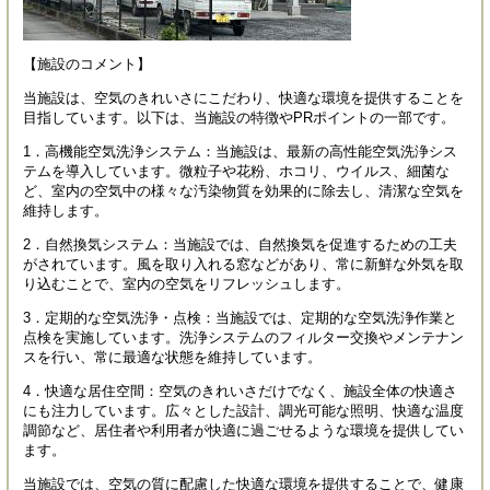
【施設のコメント】
当施設は、空気のきれいさにこだわり、快適な環境を提供することを
目指しています。以下は、当施設の特徴やPRポイントの一部です。
1．高機能空気洗浄システム：当施設は、最新の高性能空気洗浄シス
テムを導入しています。微粒子や花粉、ホコリ、ウイルス、細菌な
ど、室内の空気中の様々な汚染物質を効果的に除去し、清潔な空気を
維持します。
2．自然換気システム：当施設では、自然換気を促進するための工夫
がされています。風を取り入れる窓などがあり、常に新鮮な外気を取
り込むことで、室内の空気をリフレッシュします。
3．定期的な空気洗浄・点検：当施設では、定期的な空気洗浄作業と
点検を実施しています。洗浄システムのフィルター交換やメンテナン
スを行い、常に最適な状態を維持しています。
4．快適な居住空間：空気のきれいさだけでなく、施設全体の快適さ
にも注力しています。広々とした設計、調光可能な照明、快適な温度
調節など、居住者や利用者が快適に過ごせるような環境を提供してい
ます。
当施設では、空気の質に配慮した快適な環境を提供することで、健康