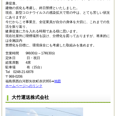
康促進、
建物の劣化も考慮し、終日禁煙といたしました。
現在、新型コロナウイルスの感染拡大で世の中は、とても苦しい状況
にありますが、
今だからこそ事業主、全従業員が自分の身体を大切に、これまでの生
活を振り返り、
健康促進に力を入れる時期である様に思います。
現在社屋外に喫煙場所を設け、分煙化を図っておりますが、将来的に
は全施設内
禁煙化を目標に、環境保全にも考慮した取組みを進めます。
営業時間 9時00分～17時30分
定休日 日・祝日
総客席数 4席
駐車場 有（15台）
Tel 0248-21-6878
〒969-0206
福島県西白河郡矢吹町赤沢855↠
地図
ホームページへのリンク
大竹運送株式会社