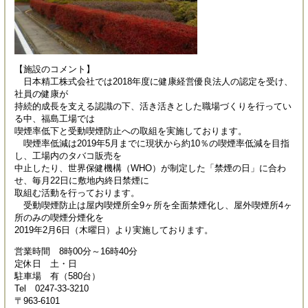
【施設のコメント】
日本精工株式会社では2018年度に健康経営優良法人の認定を受け、
社員の健康が
持続的成長を支える認識の下、活き活きとした職場づくりを行ってい
る中、福島工場では
喫煙率低下と受動喫煙防止への取組を実施しております。
喫煙率低減は2019年5月までに現状から約10％の喫煙率低減を目指
し、工場内のタバコ販売を
中止したり、世界保健機構（WHO）が制定した「禁煙の日」に合わ
せ、毎月22日に敷地内終日禁煙に
取組む活動を行っております。
受動喫煙防止は屋内喫煙所全9ヶ所を全面禁煙化し、屋外喫煙所4ヶ
所のみの喫煙分煙化を
2019年2月6日（木曜日）より実施しております。
営業時間 8時00分～16時40分
定休日 土・日
駐車場 有（580台）
Tel 0247-33-3210
〒963-6101