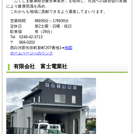
「ふくしま健康経営優良事業所」を取得し、社員への講習会の実施
により健康意識を高め、
これからも地域に貢献できるよう邁進してまいります。
営業時間 8時00分～17時00分
定休日 第2土曜・日曜・祝日
駐車場 有（28台）
Tel 0248-42-3713
〒 969-0202
西白河郡矢吹町新町207番地1↠
地図
ホームページへのリンク
有限会社 富士電業社