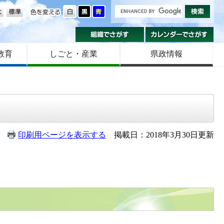
の大きさ
色を変える
組織でさがす
カ
教育
しごと・産業
県政情報
印刷用ページを表示する
掲載日：2018年3月30日更新