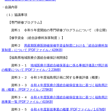
・会議内容
（１）協議事項
【専門研修プログラム】
資料１ 令和５年度開始の専門研修プログラムについて （非公開）
【修学資金 （総合診療科加算制度 ）】
資料２
周産期医療医師確保修学資金制度における「総合診療科加
算制度」について [PDFファイル／428KB]
【福島県地域医療介護総合確保計画関係】
資料３－１
地域医療介護総合確保基金に係る事後評価及び県計画
の概要について [PDFファイル／2.23MB]
資料３－２ 令和３年度福島県計画に関する事後評価（概要）
資料３－３
令和４年度医療介護総合確保促進法に基づく福島県計
画（概要） [PDFファイル／278KB]
資料３－４
令和４年度医療介護総合確保促進法に基づく福島県計
画事業一覧 [PDFファイル／415KB]
資料３－５
令和４年度新規事業の概要 [PDFファイル／1.67MB]