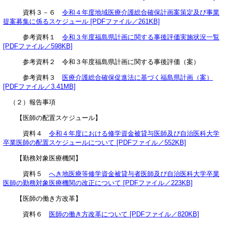
資料３－６
令和４年度地域医療介護総合確保計画案策定及び事業
提案募集に係るスケジュール [PDFファイル／261KB]
参考資料１
令和３年度福島県計画に関する事後評価実施状況一覧
[PDFファイル／598KB]
参考資料２ 令和３年度福島県計画に関する事後評価（案）
参考資料３
医療介護総合確保促進法に基づく福島県計画（案）
[PDFファイル／3.41MB]
（２）報告事項
【医師の配置スケジュール】
資料４
令和４年度における修学資金被貸与医師及び自治医科大学
卒業医師の配置スケジュールについて [PDFファイル／552KB]
【勤務対象医療機関】
資料５
へき地医療等修学資金被貸与者医師及び自治医科大学卒業
医師の勤務対象医療機関の改正について [PDFファイル／223KB]
【医師の働き方改革】
資料６
医師の働き方改革について [PDFファイル／820KB]