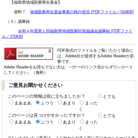
【福島県地域医療再生基金】
資料７
地域医療再生基金事業の執行状況 [PDFファイル／554KB]
（３）議事録
令和４年度第１回福島県地域医療対策協議会議事録 [PDFファイ
ル／370KB]
PDF形式のファイルをご覧いただく場合に
は、Adobe社が提供するAdobe Readerが必
要です。
Adobe Readerをお持ちでない方は、バナーのリンク先からダウンロード
してください。（無料）
ご意見お聞かせください
このページの情報は役に立ちましたか？
とても
まあまあ
ふつう
あまり
まった
く
このページは見つけやすかったですか？
とても
まあまあ
ふつう
あまり
まった
く
※1 いただいたご意見は、より分かりやすく役に立つホームページとす