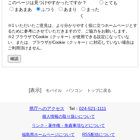
このページは見つけやすかったですか？
とても
まあまあ
ふつう
あまり
まった
く
※1 いただいたご意見は、より分かりやすく役に立つホームページとす
るために参考にさせていただきますので、ご協力をお願いします。
※2 ブラウザでCookie（クッキー）が使用できる設定になっていな
い、または、ブラウザがCookie（クッキー）に対応していない場合は
ご利用頂けません。
[表示]
モバイル
パソコン
トップに戻る
県庁へのアクセス
Tel：
024-521-1111
個人情報の取り扱いについて
リンク・著作権・免責事項などについて
福島県ホームページについて
RSS配信について