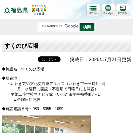
福島県
すくのび広場
掲載日：2026年7月21日更新
◆施設名：すくのび広場
◆所在地：
・いわき芸術文化交流館アリオス（いわき市平三崎1－6）
→月、水曜日に開設（不定期で日曜日にも開設）
・平第二小学校マナビィ館（いわき市平字梅香町7－1）
→金曜日に開設
◆施設電話番号：080－6055－1099