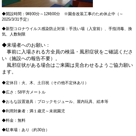
◆開設時間：9時00分～12時00分 ※園舎改装工事のため休止中（～
2025/3/31予定）
◆新型コロナウイルス感染防止対策：手洗い場（入室前）、手指消毒、換
気、人数制限
◆来場者へのお願い：
事前に入場される方全員の検温・風邪症状をご確認くださ
い（施設への報告不要）。
風邪症状がある場合はご来園は見合わせるようご協力願い
ます。
◆定休日：火、木、土日祝（その他不定休あり）
◆広さ：58平方メートル
◆おもな設置遊具：ブロックモジュール、屋内玩具、絵本等
◆利用対象者：満１歳児～未就園児
◆料金：無料
◆駐車場：あり（約30台）