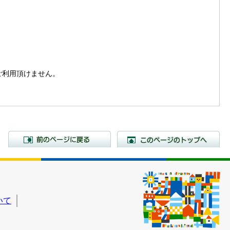
。
はご利用頂けません。
前のページに戻る
こ
いて