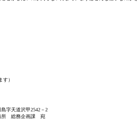
ます）
2542－2
企画課 宛