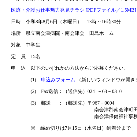
医療・介護お仕事魅力発見チラシ [PDFファイル／1.5MB]
日時 令和8年8月6日（木曜日） 13時～16時30分
場所 県立南会津病院・南会津会 田島ホーム
対象 中学生
定 員 15名
申 込 以下のいずれかの方法からご応募ください。
(1)
申込みフォーム
（新しいウィンドウが開き
(2) Fax送信：（送信先）0241－63－0310
(3) 郵送 ：（郵送先）〒967－0004
南会津郡南会津町田島字天道沢甲
南会津保健福祉事務所 総務
※ 締め切りは7月15日（水曜日）到着分まで