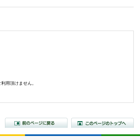
。
はご利用頂けません。
前のページに戻る
こ