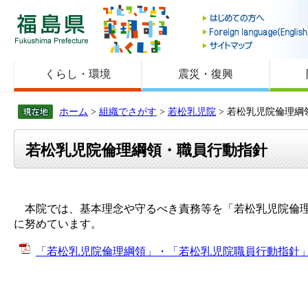
福島県
くらし・環境
震災・復興
ホーム
>
組織でさがす
>
若松乳児院
> 若松乳児院倫理綱
若松乳児院倫理綱領・職員行動指針
本院では、基本理念や守るべき責務等を「若松乳児院倫理
に努めています。
「若松乳児院倫理綱領」・「若松乳児院職員行動指針」 [P