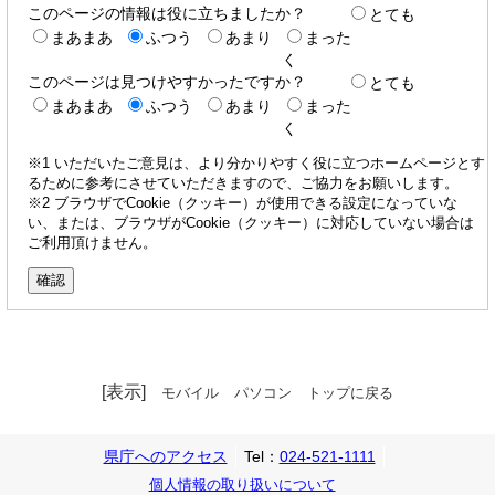
このページの情報は役に立ちましたか？
とても
まあまあ
ふつう
あまり
まった
く
このページは見つけやすかったですか？
とても
まあまあ
ふつう
あまり
まった
く
※1 いただいたご意見は、より分かりやすく役に立つホームページとす
るために参考にさせていただきますので、ご協力をお願いします。
※2 ブラウザでCookie（クッキー）が使用できる設定になっていな
い、または、ブラウザがCookie（クッキー）に対応していない場合は
ご利用頂けません。
[表示]
モバイル
パソコン
トップに戻る
県庁へのアクセス
Tel：
024-521-1111
個人情報の取り扱いについて