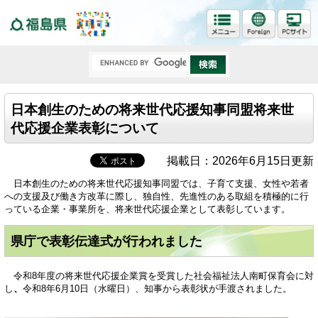
福島県
日本創生のための将来世代応援知事同盟将来世
代応援企業表彰について
掲載日：2026年6月15日更新
日本創生のための将来世代応援知事同盟では、子育て支援、女性や若者
への支援及び働き方改革に際し、独自性、先進性のある取組を積極的に行
っている企業・事業所を、将来世代応援企業として表彰しています。
県庁で表彰伝達式が行われました
令和8年度の将来世代応援企業賞を受賞した社会福祉法人南町保育会に対
し
、
令和8年6月10日（水曜日）、知事から表彰状が手渡されました。