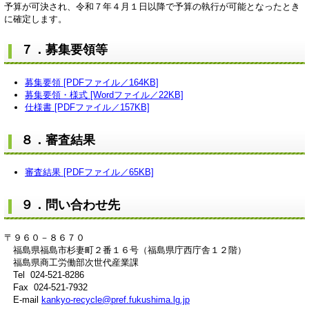
予算が可決され、令和７年４月１日以降で予算の執行が可能となったとき
に確定します。
７．募集要領等
募集要領 [PDFファイル／164KB]
募集要領・様式 [Wordファイル／22KB]
仕様書 [PDFファイル／157KB]
８．
審査結果
審査結果 [PDFファイル／65KB]
９．問い合わせ先
〒９６０－８６７０
福島県福島市杉妻町２番１６号（福島県庁西庁舎１２階）
福島県商工労働部次世代産業課
Tel 024-521-8286
Fax 024-521-7932
E-mail
kankyo-recycle@pref.fukushima.lg.jp