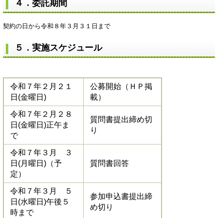
４．委託期間
契約の日から令和８年３月３１日まで
５．実施スケジュール
令和７年２月２１
公募開始（ＨＰ掲
日(金曜日)
載）
令和７年２月２８
質問書提出締め切
日(金曜日)正午ま
り
で
令和７年３月 ３
日(月曜日)（予
質問書回答
定）
令和７年３月 ５
参加申込書提出締
日(水曜日)午後５
め切り
時まで