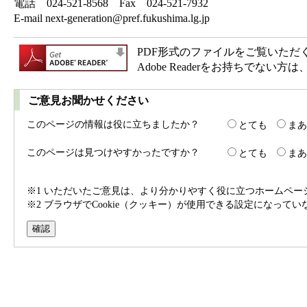
電話 024-521-8568 Fax 024-521-7932
E-mail next-generation@pref.fukushima.lg.jp
PDF形式のファイルをご覧いただく場合
Adobe Readerをお持ちで
ご意見お聞かせください
このページの情報は役に立ちましたか？
とても
まあ
このページは見つけやすかったですか？
とても
まあ
※1 いただいたご意見は、より分かりやすく役に立つホームペ
※2 ブラウザでCookie（クッキー）が使用できる設定になって