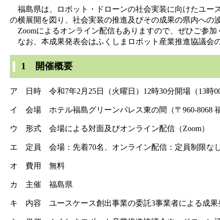
福島県は、ロボット・ドローンの社会実装に向けたユース
の横展開を図り、社会実装の推進及びその成果の県内への
Zoomによるオンライン配信もありますので、ぜひご参加
なお、本成果発表会はふくしまロボット産業推進協議会の
1 開催概要
ア 日時 令和7年2月25日（火曜日）12時30分開場（13時00
イ 会場 ホテル福島グリーンパレス東の間（〒960-8068 
ウ 形式 会場による対面及びオンライン配信（Zoom）
エ 定員 会場：先着70名、オンライン配信：定員制限な
オ 費用 無料
カ 主催 福島県
キ 内容 ユースケース創出事業の委託3事業者による成果