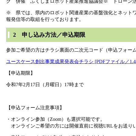
ク 併催 ふくしまロボット産業推進協議会※ ドローン
※ 県では、県内のロボット関連産業の基盤強化とネット
報発信等の取組を行っております。
2 申し込み方法／申込期限
参加ご希望の方はチラシ裏面の二次元コード（申込フォー
ユースケース創出事業成果発表会チラシ [PDFファイル／1.44
【申込期限】
令和7年2月17日（月曜日）17時まで
【申込フォーム注意事項】
・オンライン参加（Zoom）も選択可能です。
オンラインご希望の方には開催直前に視聴URLをお送り