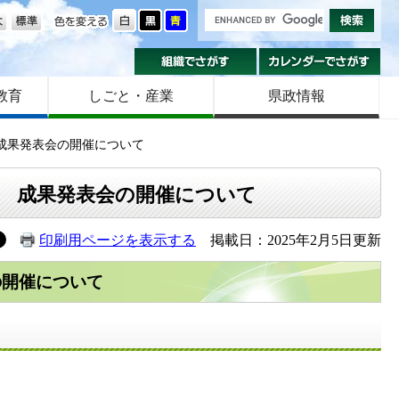
の大きさ
色を変える
組織でさがす
カ
教育
しごと・産業
県政情報
成果発表会の開催について
 成果発表会の開催について
印刷用ページを表示する
掲載日：2025年2月5日更新
の開催について