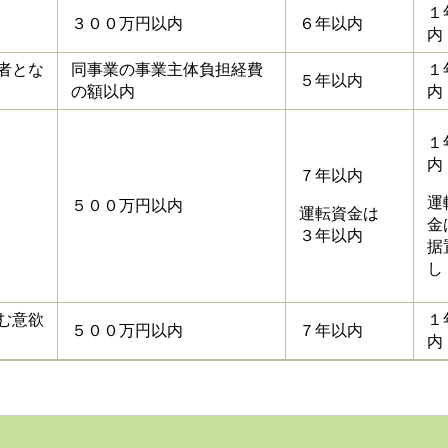
１
３００万円以内
６年以内
内
者とな
同事業の事業主体負担経費
１
５年以内
の額以内
内
１
内
７年以内
運
５００万円以内
運転資金は
金
３年以内
据
し
む意欲
１
５００万円以内
７年以内
内