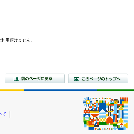
。
はご利用頂けません。
前のページに戻る
こ
いて