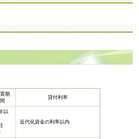
置期
貸付利率
間
年以
近代化資金の利率以内
注
）