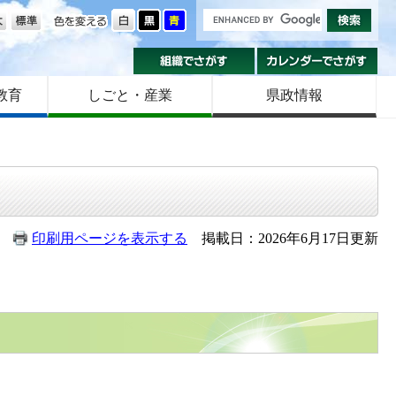
の大きさ
色を変える
組織でさがす
カ
教育
しごと・産業
県政情報
印刷用ページを表示する
掲載日：2026年6月17日更新