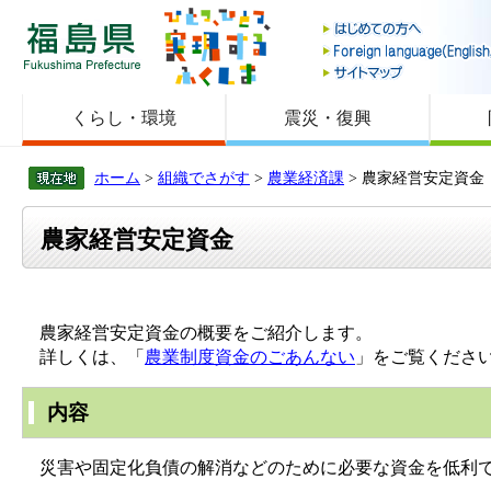
福島県
くらし・環境
震災・復興
ホーム
>
組織でさがす
>
農業経済課
> 農家経営安定資金
農家経営安定資金
農家経営安定資金の概要をご紹介します。
詳しくは、「
農業制度資金のごあんない
」をご覧くださ
内容
災害や固定化負債の解消などのために必要な資金を低利で