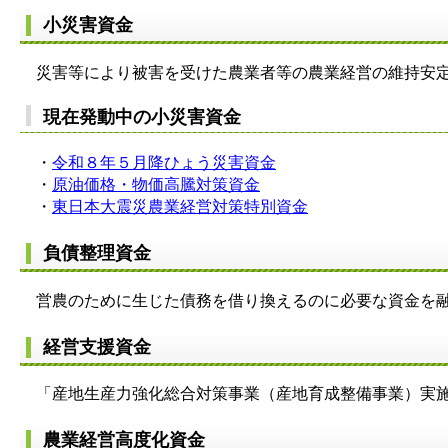
小災害資金
災害等により被害を受けた農業者等の農業経営の維持安定
現在発動中の小災害資金
・
令和８年５月降ひょう災害資金
・
原油価格・物価高騰対策資金
・
東日本大震災農業経営対策特別資金
負債整理資金
営農のために生じた債務を借り換えるのに必要な資金を
経営支援資金
「産地生産力強化総合対策事業（産地育成整備事業）実施
農業経営高度化資金