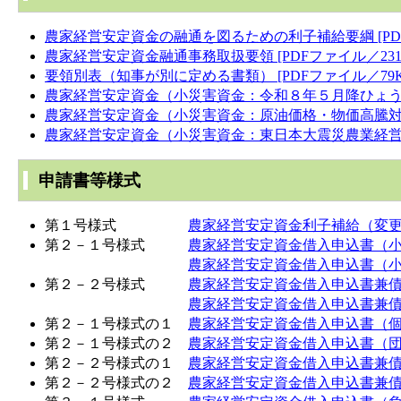
農家経営安定資金の融通を図るための利子補給要綱 [PDF
農家経営安定資金融通事務取扱要領 [PDFファイル／231
要領別表（知事が別に定める書類） [PDFファイル／79K
農家経営安定資金（小災害資金：令和８年５月降ひょう災害
農家経営安定資金（小災害資金：原油価格・物価高騰対策資
農家経営安定資金（小災害資金：東日本大震災農業経営対策
申請書等様式
第１号様式
農家経営安定資金利子補給（変更）承
第２－１号様式
農家経営安定資金借入申込書（小災害
農家経営安定資金借入申込書（小災害
第２－２号様式
農家経営安定資金借入申込書兼債務保
農家経営安定資金借入申込書兼債務保
第２－１号様式の１
農家経営安定資金借入申込書（個人
第２－１号様式の２
農家経営安定資金借入申込書（団体
第２－２号様式の１
農家経営安定資金借入申込書兼債務
第２－２号様式の２
農家経営安定資金借入申込書兼債務