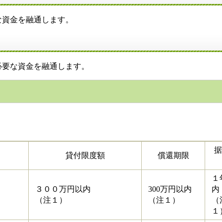
資金を融通します。
要な資金を融通します。
据
貸付限度額
償還期限
１
３００万円以内
300万円以内
内
（注１）
（注１）
（
１