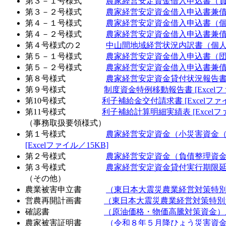
第３－１号様式
農家経営安定資金借入申込書（負債整
第３－２号様式
農家経営安定資金借入申込書兼債務保
第４－１号様式
農家経営安定資金借入申込書（個人
第４－２号様式
農家経営安定資金借入申込書兼債務
第４号様式の２
中山間地域経営状況内訳書（個人・団体
第５－１号様式
農家経営安定資金借入申込書（団体
第５－２号様式
農家経営安定資金借入申込書兼債務
第８号様式
農家経営安定資金貸付状況報告書 [E
第９号様式
制度資金特例移動報告書 [Excelフ
第10号様式
利子補給金交付請求書 [Excelファイ
第11号様式
利子補給計算明細実績表 [Excelフ
（事務取扱要領様式）
第１号様式
農家経営安定資金（小災害資金
[Excelファイル／15KB]
第２号様式
農家経営安定資金（負債整理資金）融
第３号様式
農家経営安定資金貸付実行期限延期届 
（その他）
農業被害申立書
（東日本大震災農業経営対策特別資金
営農再開計画書
（東日本大震災農業経営対策特別資金
確認書
（原油価格・物価高騰対策資金）原油
農家被害証明書
（令和８年５月降ひょう災害資金）農