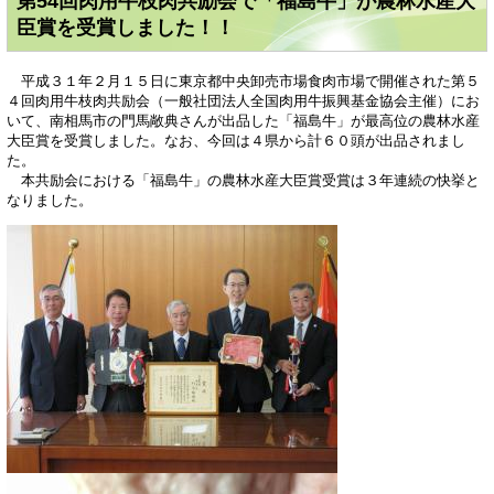
第54回肉用牛枝肉共励会で「福島牛」が農林水産大
臣賞を受賞しました！！
平成３１年２月１５日に東京都中央卸売市場食肉市場で開催された第５
４回肉用牛枝肉共励会（一般社団法人全国肉用牛振興基金協会主催）にお
いて、南相馬市の門馬敞典さんが出品した「福島牛」が最高位の農林水産
大臣賞を受賞しました。なお、今回は４県から計６０頭が出品されまし
た。
本共励会における「福島牛」の農林水産大臣賞受賞は３年連続の快挙と
なりました。