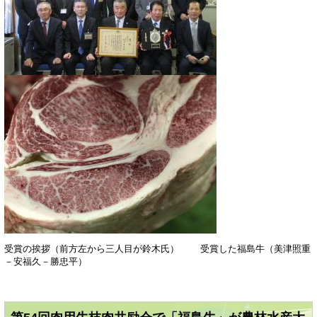
受賞の挨拶（前方左から三人目が鈴木氏） 受賞した福島牛（美津照重
－安福久－勝忠平）