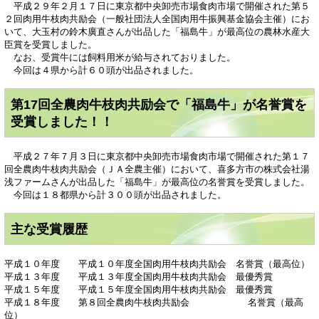
平成２９年２月１７日に東京都中央卸売市場食肉市場で開催された第５
２回肉用牛枝肉共励会（一般社団法人全国肉用牛振興基金協会主催）にお
いて、大玉村の鈴木廣直さんが出品した「福島牛」が最高位の農林水産大
臣賞を受賞しました。
なお、受賞牛には飼料用米が給与されておりました。
今回は４県から計６０頭が出品されました。
第17回全農肉牛枝肉共励会で「福島牛」が名誉賞を
受賞しました！！
平成２７年７月３日に東京都中央卸売市場食肉市場で開催された第１７
回全農肉牛枝肉共励会（ＪＡ全農主催）において、喜多方市の株式会社湯
浅ファームさんが出品した「福島牛」が最高位の名誉賞を受賞しました。
今回は１８都県から計３００頭が出品されました。
主な受賞履歴
平成１０年度 平成１０年度全国肉用牛枝肉共励会 名誉賞（最高位）
平成１３年度 平成１３年度全国肉用牛枝肉共励会 最優秀賞
平成１５年度 平成１５年度全国肉用牛枝肉共励会 最優秀賞
平成１８年度 第８回全農肉牛枝肉共励会 名誉賞（最高
位）