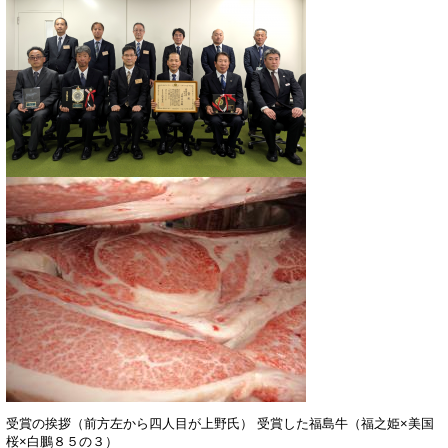
受賞の挨拶（前方左から四人目が上野氏） 受賞した福島牛（福之姫×美国
桜×白鵬８５の３）