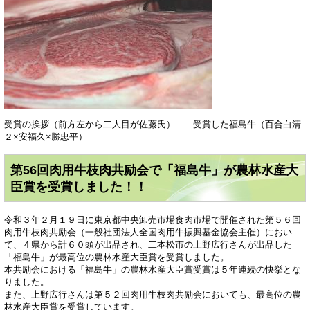
受賞の挨拶（前方左から二人目が佐藤氏） 受賞した福島牛（百合白清
２×安福久×勝忠平）
第56回肉用牛枝肉共励会で「福島牛」が農林水産大
臣賞を受賞しました！！
令和３年２月１９日に東京都中央卸売市場食肉市場で開催された第５６回
肉用牛枝肉共励会（一般社団法人全国肉用牛振興基金協会主催）におい
て、４県から計６０頭が出品され、二本松市の上野広行さんが出品した
「福島牛」が最高位の農林水産大臣賞を受賞しました。
本共励会における「福島牛」の農林水産大臣賞受賞は５年連続の快挙とな
りました。
また、上野広行さんは第５２回肉用牛枝肉共励会においても、最高位の農
林水産大臣賞を受賞しています。