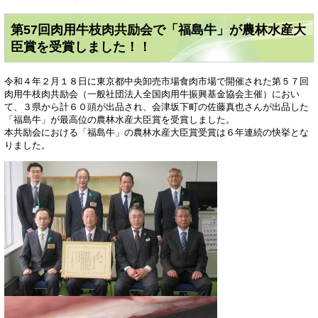
第57回肉用牛枝肉共励会で「福島牛」が農林水産大
臣賞を受賞しました！！
令和４年２月１８日に東京都中央卸売市場食肉市場で開催された第５７回
肉用牛枝肉共励会（一般社団法人全国肉用牛振興基金協会主催）におい
て、３県から計６０頭が出品され、会津坂下町の佐藤真也さんが出品した
「福島牛」が最高位の農林水産大臣賞を受賞しました。
本共励会における「福島牛」の農林水産大臣賞受賞は６年連続の快挙とな
りました。