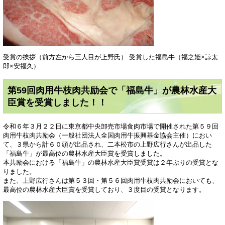
受賞の挨拶（前方左から三人目が上野氏） 受賞した福島牛（福之姫×諒太
郎×安福久）
第59回肉用牛枝肉共励会で「福島牛」が農林水産大
臣賞を受賞しました！！
令和６年３月２２日に東京都中央卸売市場食肉市場で開催された第５９回
肉用牛枝肉共励会（一般社団法人全国肉用牛振興基金協会主催）におい
て、３県から計６０頭が出品され、二本松市の上野広行さんが出品した
「福島牛」が最高位の農林水産大臣賞を受賞しました。
本共励会における「福島牛」の農林水産大臣賞受賞は２年ぶりの受賞とな
りました。
また、上野広行さんは第５３回・第５６回肉用牛枝肉共励会においても、
最高位の農林水産大臣賞を受賞しており、３度目の受賞となります。