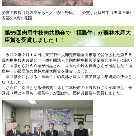
受賞の挨拶（前方左から三人目が上野氏） 受賞した福島牛（美津照重×
安福久×第１花国）
第55回肉用牛枝肉共励会で「福島牛」が農林水産大
臣賞を受賞しました！！
令和２年２月１４日に東京都中央卸売市場食肉市場で開催された第５５
回肉用牛枝肉共励会（一般社団法人全国肉用牛振興基金協会主催）におい
て、４県から計６０頭が出品され、大玉村の鈴木廣直さんが出品した「福
島牛」が最高位の農林水産大臣賞を受賞しました。
本共励会における「福島牛」の農林水産大臣賞受賞は４年連続の快挙と
なりました。
さらに、次点となる優秀賞１席も二本松市の上野広行さんが獲得し、優
秀賞３席と４席も「福島牛」が選ばれ、団体賞優勝を受賞しました。