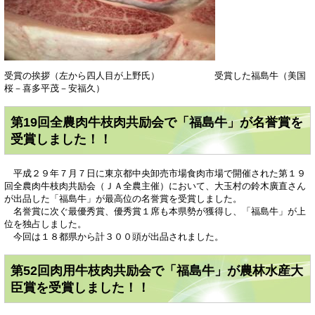
受賞の挨拶（左から四人目が上野氏） 受賞した福島牛（美国
桜－喜多平茂－安福久）
第19回全農肉牛枝肉共励会で「福島牛」が名誉賞を
受賞しました！！
平成２９年７月７日に東京都中央卸売市場食肉市場で開催された第１９
回全農肉牛枝肉共励会（ＪＡ全農主催）において、大玉村の鈴木廣直さん
が出品した「福島牛」が最高位の名誉賞を受賞しました。
名誉賞に次ぐ最優秀賞、優秀賞１席も本県勢が獲得し、「福島牛」が上
位を独占しました。
今回は１８都県から計３００頭が出品されました。
第52回肉用牛枝肉共励会で「福島牛」が農林水産大
臣賞を受賞しました！！