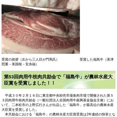
受賞の挨拶（左から三人目が門馬氏） 受賞した福島牛（美津
照重－美国桜－安糸福）
第53回肉用牛枝肉共励会で「福島牛」が農林水産大
臣賞を受賞しました！！
平成３０年２月１６日に東京都中央卸売市場食肉市場で開催された第５
３回肉用牛枝肉共励会（一般社団法人全国肉用牛振興基金協会主催）にお
いて、二本松市の上野広行さんが出品した「福島牛」が最高位の農林水産
大臣賞を受賞しました。
本共励会における「福島牛」の農林水産大臣賞受賞は2年連続の快挙とな