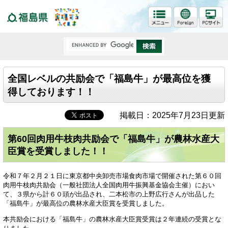
福島県
全国レベルの共励会で「福島牛」が最高位を獲
得しております！！
掲載日：2025年7月23日更新
第60回肉用牛枝肉共励会で「福島牛」が農林水産大
臣賞を受賞しました！！
令和７年２月２１日に東京都中央卸売市場食肉市場で開催された第６０回
肉用牛枝肉共励会（一般社団法人全国肉用牛振興基金協会主催）におい
て、３県から計６０頭が出品され、二本松市の上野広行さんが出品した
「福島牛」が最高位の農林水産大臣賞を受賞しました。
本共励会における「福島牛」の農林水産大臣賞受賞は２年連続の受賞とな