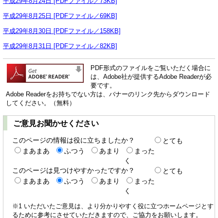
平成29年8月24日 [PDFファイル／73KB]
平成29年8月25日 [PDFファイル／69KB]
平成29年8月30日 [PDFファイル／158KB]
平成29年8月31日 [PDFファイル／82KB]
PDF形式のファイルをご覧いただく場合に
は、Adobe社が提供するAdobe Readerが必
要です。
Adobe Readerをお持ちでない方は、バナーのリンク先からダウンロード
してください。（無料）
ご意見お聞かせください
このページの情報は役に立ちましたか？
とても
まあまあ
ふつう
あまり
まった
く
このページは見つけやすかったですか？
とても
まあまあ
ふつう
あまり
まった
く
※1 いただいたご意見は、より分かりやすく役に立つホームページとす
るために参考にさせていただきますので、ご協力をお願いします。