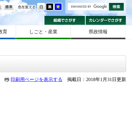
の大きさ
色を変える
組織でさがす
カ
教育
しごと・産業
県政情報
印刷用ページを表示する
掲載日：2018年1月31日更新