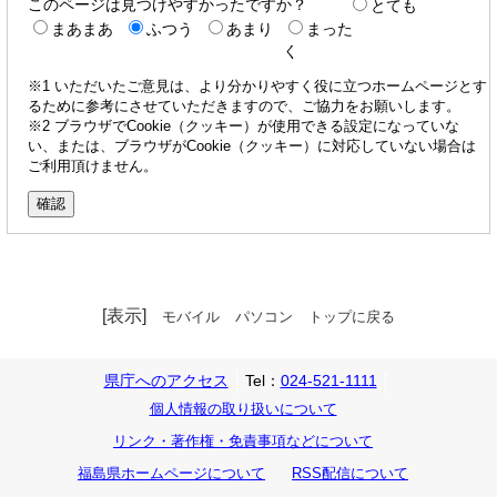
このページは見つけやすかったですか？
とても
まあまあ
ふつう
あまり
まった
く
※1 いただいたご意見は、より分かりやすく役に立つホームページとす
るために参考にさせていただきますので、ご協力をお願いします。
※2 ブラウザでCookie（クッキー）が使用できる設定になっていな
い、または、ブラウザがCookie（クッキー）に対応していない場合は
ご利用頂けません。
[表示]
モバイル
パソコン
トップに戻る
県庁へのアクセス
Tel：
024-521-1111
個人情報の取り扱いについて
リンク・著作権・免責事項などについて
福島県ホームページについて
RSS配信について